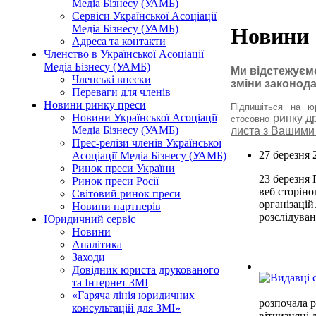
Медіа Бізнесу (УАМБ)
Сервіси Української Асоціації
Медіа Бізнесу (УАМБ)
Новини
Адреса та контакти
Членство в Української Асоціації
Медіа Бізнесу (УАМБ)
Ми відстежуєм
Членські внески
зміни законод
Переваги для членів
Новини ринку преси
Підпишіться на ю
Новини Української Асоціації
ринку д
стосовно
Медіа Бізнесу (УАМБ)
листа з Вашими
Прес-релізи членів Української
27 березня 
Асоціації Медіа Бізнесу (УАМБ)
Ринок преси України
23 березня 
Ринок преси Росії
веб сторіно
Світовий ринок преси
організацій
Новини партнерів
розслідува
Юридичний сервіс
Новини
Аналітика
Заходи
Довідник юриста друкованого
та Інтернет ЗМІ
«Гаряча лінія юридичних
розпочала р
консультацій для ЗМІ»
вітчизняні 