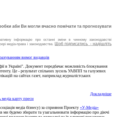
обки аби Ви могли вчасно помічати та прогнозувати
тивну інформацію про останні зміни в чинному законодавстві
Щоб підписатись - надішліть
ері медіа-права і законодавства.
 урахуванням вимог видавців
ії в Україні". Документ передбачає можливість блокування
контенту. Це - результат спільних зусиль УАВПП та галузевих
лікацій на сайтах газет, наприклад журналістських
Докладнiше
 медіа карту преси
соціація медіа бізнесу) за сприяння Проекту
«У-Медіа»
ів ми будемо збирати та узагальнювати інформацію про діючі
дичні видання (газети та журнали) та їх ключові показники