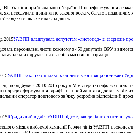
да ВР України прийняла закон України Про реформування держа
, які передували прийняттю законопроекту, багато видавничих 
з’ясовувати, як саме їм слід діяти.
да 2015
УАВПП влаштувала депутатам «листопад» зі звернень пр
слала персональні листи кожному з 450 депутатів ВРУ з вимог
 комунальних друкованих засобів масової інформації.
2015
УАВПП закликає видавців оцінити зімни запропоновані Ук
річі, що відбулася 20.10.2015 року в Міністерстві інформаційн
ти порядок формування тарифів на приймання та доставку вітчи
нальний оператор поштового зв’язку розробив відповідний проек
2015
Юридичний відділ УАВПП підготував довідник з питань учас
ершого місяця виборчої кампанії Гаряча лінія УАВПП проконсул
рукованих ЗМІ адаптуватися до вимог нового закону про місцеві