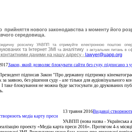
о прийняття нового законодавства з моменту його розр
авчого середовища.
ридичну розсилку УАВПП та отримуйте електронною поштою опера
рукованих та Інтернет ЗМІ
аналітику
та
з
актуальних питань в сф
 контактними даними на нашу адресу -
lawyer@uapp.org
2017
Закон, який дозволяє блокувати сайти без суду, підписано з
Президент підписав Закон "Про державну підтримку кінематограф
к за заявою, без рішення суду - але тільки для аудіовізуального 
. І таке блокування не можна буде застосувати до друкованих пуб
нь.
13 травня 2016
Видавці створюють
УАВПП (нова назва - Українська а
еалізацію проекту «Медіа карта преси 2016». Протягом 4-х місяц
друковані ЗМІ. Результатом стане база даних про друковані періо