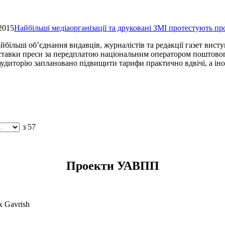
2015
Найбільші медіаорганізації та друковані ЗМІ протестують п
йбільші об’єднання видавців, журналістів та редакції газет вис
ставки преси за передплатою національним оператором поштовог
удиторію заплановано підвищити тарифи практично вдвічі, а іно
з 57
Проекти УАВПП
x Gavrish