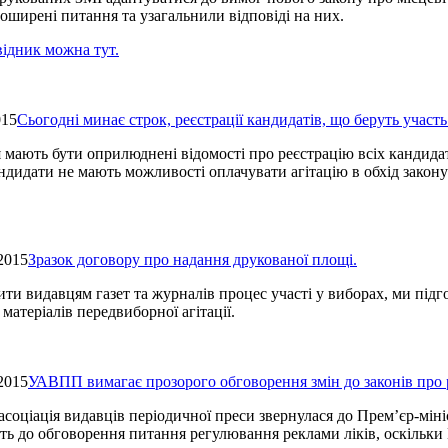
оширені питання та узагальнили відповіді на них.
відник можна тут.
015
Сьогодні минає строк, реєстрації кандидатів, що беруть участ
 мають бути оприлюднені відомості про реєстрацію всіх кандида
дидати не мають можливості оплачувати агітацію в обхід закону з
2015
Зразок договору про надання друкованої площі.
ти видавцям газет та журналів процес участі у виборах, ми під
матеріалів передвиборної агітації.
2015
УАВПП вимагає прозорого обговорення змін до законів про 
асоціація видавців періодичної преси звернулася до Прем’єр-мі
ть до обговорення питання регулювання реклами ліків, оскільки