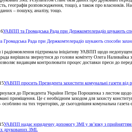
сть, географія розповсюдження, тощо), а також про власників. Н
даних – пошуку, аналізу, тощо.
16
УАВПП та Громадська Рада при Держкомтелерадіо шукають спос
 і радіомовлення підтримала ініціативу УАВПП щодо недопущення
 рада вирішила звернутися до голови комітету Олега Наливайка
 дозволяє видавцям контролювати процес доставки преси до пере
15
УАВПП просить Президента захистити комунальні газети від 
нулася до Президента України Петра Порошенка з листом щодо в
ймані приміщення. Це є необхідним заходом для захисту констит
– особливо на тих територіях, де сьогоднішня комунальна газета
15
УАВПП надає юридичну допомогу ЗМІ у зв’язку з прийняттям
х друкованих ЗМІ.