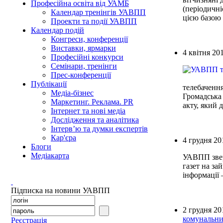
Професійна освіта від УАМБ
(періодичні
Календар тренінгів УАВПП
цією базою 
Проекти та події УАВПП
Календар подій
Конгреси, конференції
Виставки, ярмарки
4 квітня 20
Професійні конкурси
Семінари, тренінги
Прес-конференції
Публікації
телебачення
Медіа-бізнес
Громадська
Маркетинг. Реклама. PR
акту, який
Інтернет та нові медіа
Дослідження та аналітика
Інтерв’ю та думки експертів
Кар'єра
4 грудня 20
Блоги
Медіакарта
УАВПП звер
газет на за
інформації 
Підписка на новини УАВПП
2 грудня 20
комунальни
Реєстрація