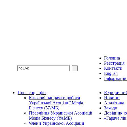
Головна
Реєстрація
Контакти
English
Інформаційн
Про асоціацію
Юридичний
Ключові напрямки роботи
Новини
Української Асоціації Медіа
Аналітика
Бізнесу (УАМБ)
Заходи
Правління Української Асоціації
Довідник ю
Медіа Бізнесу (УАМБ)
«Гаряча лі
Члени Української Асоціації