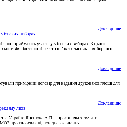
Докладнiше
ь місцевих виборах.
тів, що приймають участь у місцевих виборах. З цього
 мотивів відсутності реєстрації їх як часників виборчого
Докладнiше
готували примірний договір для надання друкованої площі для
Докладнiше
рекламу ліків
ністра України Яценюка А.П. з проханням залучити
 МОЗ проігнорував відповідне звернення.