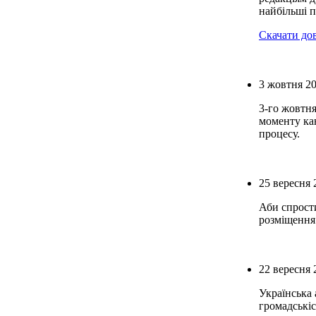
найбільші п
Скачати до
3 жовтня 2
3-го жовтня
моменту кан
процесу.
25 вересня 
Аби спрости
розміщення 
22 вересня 
Українська 
громадськіс