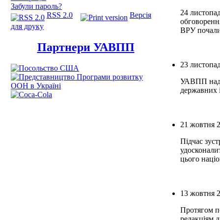
Забули пароль?
24 листопа
RSS 2.0
Версія
обговорення
для друку
ВРУ почали 
Партнери УАВПП
23 листопа
УАВПП наді
державних і
21 жовтня 
Підчас зуст
удосконали
цього націо
13 жовтня 
Протягом п
редакціям д