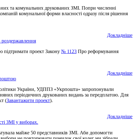
вних та комунальних друкованих ЗМІ. Попри численні
компаній комунальної форми власності одразу після рішення
Докладнiше
о роздержавлення
ою підтримати проект Закону
№ 1123
Про реформування
Докладнiше
рпоштою
ої політики України, УДППЗ «Укрпошта» запропонували
зняних періодичних друкованих видань за передплатою. Для
т (
Завантажити проект
).
Докладнiше
ті ЗМІ у виборах.
ьтувала майже 50 представників ЗМІ. Аби допомогти
 вибори не повторювати помилок свої колег ми зібрали