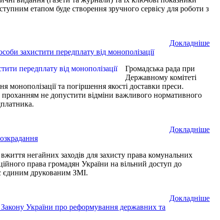
аступним етапом буде створення зручного сервісу для роботи з
Докладнiше
оби захистити передплату від монополізації
Громадська рада при
Державному комітеті
 монополізації та погіршення якості доставки преси.
 з проханням не допустити відміни важливого нормативного
дплатника.
Докладнiше
розкрадання
життя негайних заходів для захисту права комунальних
уційного права громадян України на вільний доступ до
 є єдиним друкованим ЗМІ.
Докладнiше
 Закону України про реформування державних та