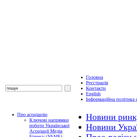
Головна
Реєстрація
Контакти
English
Інформаційна політика с
Про асоціацію
Новини ринк
Ключові напрямки
Новини Украї
роботи Української
Асоціації Медіа
Бізнесу (УАМБ)