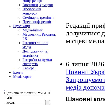
конференції
Виставки, ярмарки
Професійні
конкурси
Семінари, тренінги
Прес-конференції
Редакції при
Публікації
Медіа-бізнес
долучитися 
Маркетинг. Реклама.
PR
місцеві меді
Інтернет та нові
медіа
Дослідження та
аналітика
Інтерв’ю та думки
6 липня 2026
експертів
Кар'єра
Новини Украї
Блоги
Медіакарта
Запрошуємо в
медіа допома
Підписка на новини УАВПП
Шановні кол