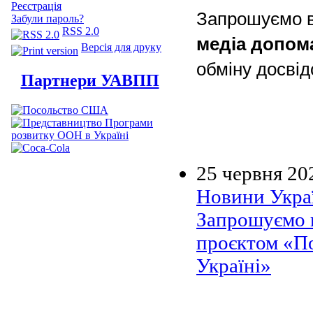
Реєстрація
Запрошуємо ва
Забули пароль?
RSS 2.0
медіа допом
Версія для друку
обміну досвід
Партнери УАВПП
25 червня 20
Новини Украї
Запрошуємо п
проєктом «По
Україні»