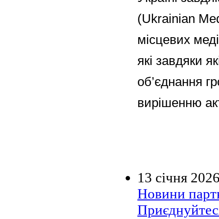
(Ukrainian Me
місцевих меді
які завдяки я
об’єднання г
вирішенню ак
13 січня 202
Новини парт
Приєднуйтеся