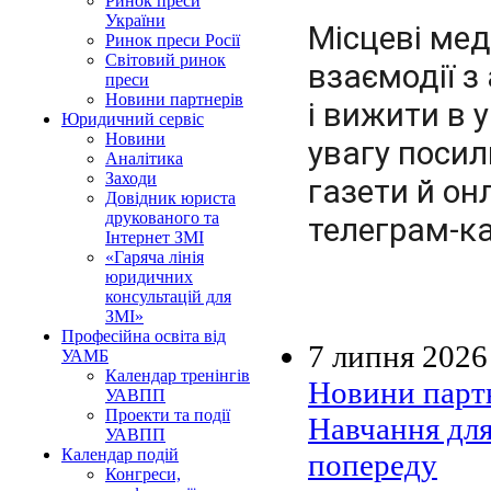
Ринок преси
України
Місцеві ме
Ринок преси Росії
Світовий ринок
взаємодії з
преси
Новини партнерів
і вижити в 
Юридичний сервіс
Новини
увагу посил
Аналітика
Заходи
газети й о
Довідник юриста
друкованого та
телеграм-к
Інтернет ЗМІ
«Гаряча лінія
юридичних
консультацій для
ЗМІ»
Професійна освіта від
7 липня 2026
УАМБ
Календар тренінгів
Новини парт
УАВПП
Проекти та події
Навчання для
УАВПП
Календар подій
попереду
Конгреси,