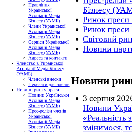
Прес-релізи 
Правління
Бізнесу (УА
Української
Асоціації Медіа
Ринок преси
Бізнесу (УАМБ)
Члени Української
Ринок преси 
Асоціації Медіа
Бізнесу (УАМБ)
Світовий ри
Сервіси Української
Новини парт
Асоціації Медіа
Бізнесу (УАМБ)
Адреса та контакти
Членство в Української
Асоціації Медіа Бізнесу
(УАМБ)
Новини рин
Членські внески
Переваги для членів
Новини ринку преси
Новини Української
3 серпня 202
Асоціації Медіа
Новини Украї
Бізнесу (УАМБ)
Прес-релізи членів
«Реальність 
Української
Асоціації Медіа
змінимося, т
Бізнесу (УАМБ)