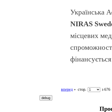
Українська А
NIRAS Swed
місцевих мед
спроможності
фінансуєтьс
вперед
»
стор.
з 676
Про