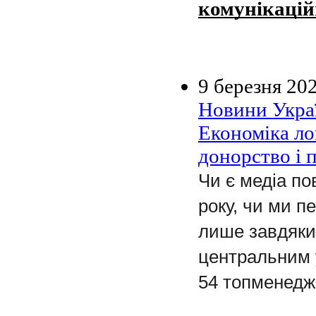
комунікацій
9 березня 20
Новини Украї
Економіка ло
донорство і 
Чи є медіа по
року, чи ми п
лише завдяки 
центральним у
54 топменедж