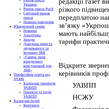
редакції газет 
Ринок преси
України
різкого підвище
Ринок преси Росії
Світовий ринок
передплатою на
преси
Новини партнерів
зв’язку «Укрпош
Юридичний сервіс
Новини
мають найбільш
Аналітика
тарифи практично
Заходи
Довідник юриста
друкованого та
Інтернет ЗМІ
«Гаряча лінія
юридичних
Відкрите зверне
консультацій для
ЗМІ»
керівників проф
Професійна освіта від
УАМБ
УАВПП
Календар тренінгів
УАВПП
Проекти та події
НСЖУ
УАВПП
Календар подій
Конгреси,
Федерація р