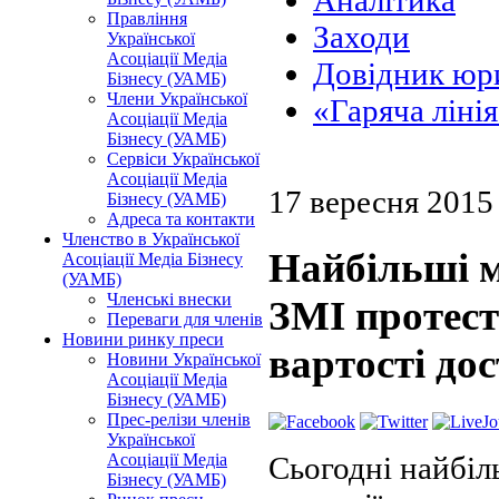
Аналітика
Правління
Заходи
Української
Асоціації Медіа
Довідник юри
Бізнесу (УАМБ)
Члени Української
«Гаряча ліні
Асоціації Медіа
Бізнесу (УАМБ)
Сервіси Української
Асоціації Медіа
17 вересня 2015
Бізнесу (УАМБ)
Адреса та контакти
Членство в Української
Найбільші м
Асоціації Медіа Бізнесу
(УАМБ)
Членські внески
ЗМІ протес
Переваги для членів
Новини ринку преси
вартості до
Новини Української
Асоціації Медіа
Бізнесу (УАМБ)
Прес-релізи членів
Української
Сьогодні найбіл
Асоціації Медіа
Бізнесу (УАМБ)