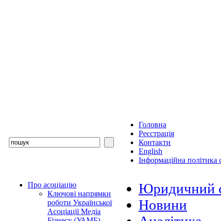
Головна
Реєстрація
Контакти
English
Інформаційна політика с
Про асоціацію
Юридичний с
Ключові напрямки
Новини
роботи Української
Асоціації Медіа
Бізнесу (УАМБ)