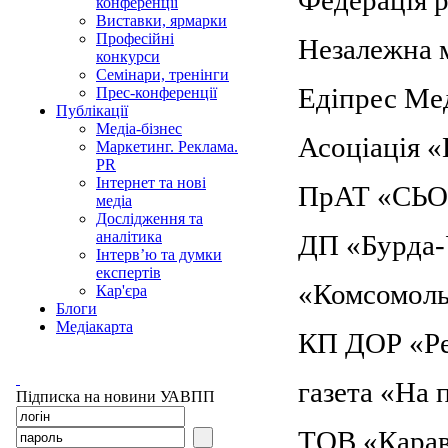
конференції
Виставки, ярмарки
Професійні
Незалежна 
конкурси
Семінари, тренінги
Едiпрес Ме
Прес-конференції
Публікації
Медіа-бізнес
Асоціація «
Маркетинг. Реклама.
PR
Інтернет та нові
ПрАТ «СЬ
медіа
Дослідження та
аналітика
ДП «Бурда-
Інтерв’ю та думки
експертів
«Комсомольс
Кар'єра
Блоги
Медіакарта
КП ДОР «Ре
газета «На 
Підписка на новини УАВПП
ТОВ «Карав