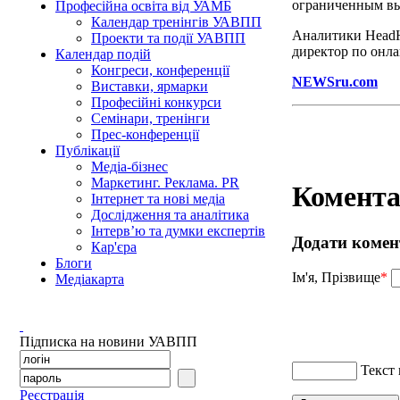
ограниченным вы
Професійна освіта від УАМБ
Календар тренінгів УАВПП
Аналитики HeadHu
Проекти та події УАВПП
директор по онла
Календар подій
Конгреси, конференції
NEWSru.com
Виставки, ярмарки
Професійні конкурси
Семінари, тренінги
Прес-конференції
Публікації
Медіа-бізнес
Маркетинг. Реклама. PR
Комента
Інтернет та нові медіа
Дослідження та аналітика
Інтерв’ю та думки експертів
Додати комен
Кар'єра
Блоги
Ім'я, Прізвище
*
Медіакарта
Підписка на новини УАВПП
Текст
Реєстрація