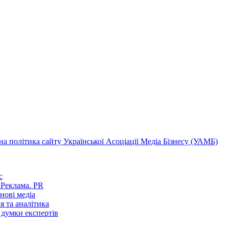
а політика сайту Української Асоціації Медіа Бізнесу (УАМБ)
с
 Реклама. PR
 нові медіа
я та аналітика
 думки експертів