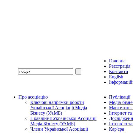
Головна
Реєстрація
Контакти
English
Інформаційн
Про асоціацію
Публікації
Ключові напрямки роботи
Медіа-бізне
Української Асоціації Медіа
Маркетинг.
Бізнесу (УАМБ)
Інтернет та
Правління Української Асоціації
Дослідженн
Медіа Бізнесу (УАМБ)
Інтерв’ю та
Члени Української Асоціації
Кар'єра