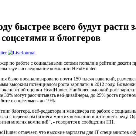
оду быстрее всего будут расти
 соцсетями и блоггеров
джер по работе с социальными сетями попали в рейтинг десяти 
тельствует исследование компании HeadHunter.
ния было проанализировано почти 150 тысяч вакансий, размещен
мым высоким потенциалом роста зарплаты в 2012 году. Возможн
и экспертной оценки HeadHunter. Наиболее высокий рост зарпла
не 30% могут рассчитывать веб-дизайнеры, до 25% роста прогнози
боте с соцсетями - до 19%.
тинг блоггера, веб-редактора и менеджера по работе с социальн
вязи с переносом бизнеса многих компаний в интернет-среду. О
ития многих компаний", - говорится в сообщении HH.
dHunter отмечает, что высокие зарплаты для IT-специалистов 