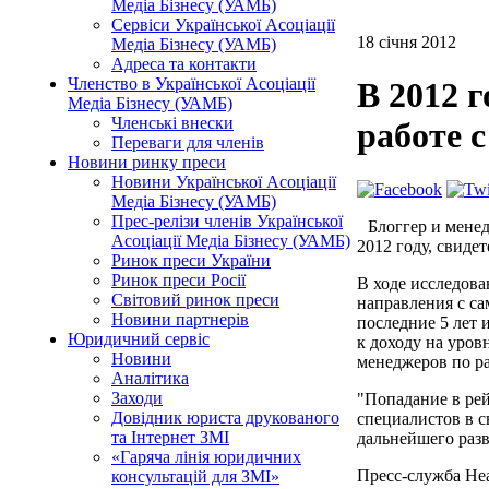
Медіа Бізнесу (УАМБ)
Сервіси Української Асоціації
18 січня 2012
Медіа Бізнесу (УАМБ)
Адреса та контакти
Членство в Української Асоціації
В 2012 г
Медіа Бізнесу (УАМБ)
Членські внески
работе с
Переваги для членів
Новини ринку преси
Новини Української Асоціації
Медіа Бізнесу (УАМБ)
Прес-релізи членів Української
Блоггер и мене
Асоціації Медіа Бізнесу (УАМБ)
2012 году, свиде
Ринок преси України
Ринок преси Росії
В ходе исследова
Світовий ринок преси
направления с са
Новини партнерів
последние 5 лет 
Юридичний сервіс
к доходу на уров
Новини
менеджеров по ра
Аналітика
Заходи
"Попадание в рей
Довідник юриста друкованого
специалистов в с
та Інтернет ЗМІ
дальнейшего разв
«Гаряча лінія юридичних
Пресс-служба Hea
консультацій для ЗМІ»