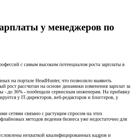
 зарплаты у менеджеров по
профессий с самым высоким потенциалом роста зарплаты в
ных на портале HeadHunter, что позволило выявить
ый рост рассчитан на основе динамики изменения зарплат за
ты - до 36% - пообещали сервисным инженерам. На прибавку
руется у IT-директоров, веб-редакторов и блоггеров, у
ыми сетями связано с растущим спросом на этих
ффлайновых методов ведения бизнеса уже недостаточно для
обусловлены нехваткой квалифицированных кадров и