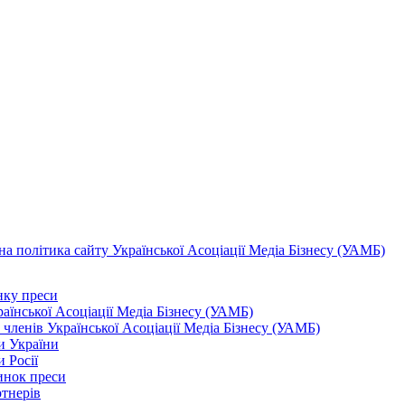
а політика сайту Української Асоціації Медіа Бізнесу (УАМБ)
ку преси
аїнської Асоціації Медіа Бізнесу (УАМБ)
 членів Української Асоціації Медіа Бізнесу (УАМБ)
и України
 Росії
инок преси
тнерів