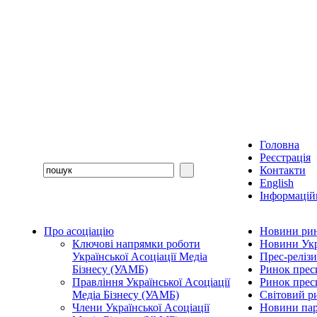
Головна
Реєстрація
Контакти
English
Інформаційн
Про асоціацію
Новини рин
Ключові напрямки роботи
Новини Укр
Української Асоціації Медіа
Прес-релізи
Бізнесу (УАМБ)
Ринок прес
Правління Української Асоціації
Ринок преси
Медіа Бізнесу (УАМБ)
Світовий р
Члени Української Асоціації
Новини пар