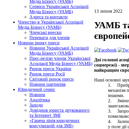
Медіа Бізнесу (УАМБ)
Сервіси Української Асоціації
13 липня 2022
Медіа Бізнесу (УАМБ)
Адреса та контакти
Членство в Української Асоціації
УАМБ та
Медіа Бізнесу (УАМБ)
Членські внески
європей
Переваги для членів
Новини ринку преси
Новини Української Асоціації
Медіа Бізнесу (УАМБ)
Прес-релізи членів Української
Дві головні асоц
Асоціації Медіа Бізнесу (УАМБ)
соцмережі) - зв
Ринок преси України
найкращим євро
Ринок преси Росії
Світовий ринок преси
Наші основні зау
Новини партнерів
1.
Прибр
Юридичний сервіс
механізм п
Новини
іншими.
Аналітика
2.
Зміни
Заходи
заангажова
Довідник юриста друкованого
3.
Запро
та Інтернет ЗМІ
помилково
«Гаряча лінія юридичних
4.
Залиш
консультацій для ЗМІ»
у поле дії