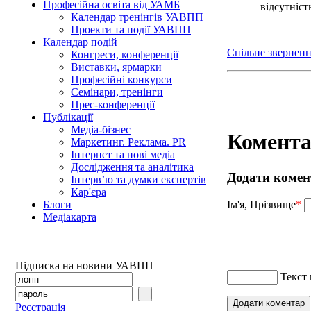
Професійна освіта від УАМБ
відсутніс
Календар тренінгів УАВПП
Проекти та події УАВПП
Календар подій
Спільне з
верненн
Конгреси, конференції
Виставки, ярмарки
Професійні конкурси
Семінари, тренінги
Прес-конференції
Публікації
Медіа-бізнес
Комента
Маркетинг. Реклама. PR
Інтернет та нові медіа
Дослідження та аналітика
Додати комен
Інтерв’ю та думки експертів
Кар'єра
Блоги
Ім'я, Прізвище
*
Медіакарта
Підписка на новини УАВПП
Текст
Додати коментар
Реєстрація