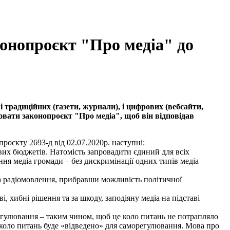
онопроєкт "Про медіа" до
 і традиційних (газети, журнали), і цифрових (вебсайти,
ювати законопроєкт "Про медіа", щоб він відповідав
оєкту 2693-д від 02.07.2020р. наступні:
вих бюджетів. Натомість запровадити єдиний для всіх
ння медіа громади – без дискримінації одних типів медіа
а радіомовлення, прибравши можливість політичної
 хибні рішення та за шкоду, заподіяну медіа на підставі
регулювання – таким чином, щоб це коло питань не потрапляло
е коло питань буде «відведено» для саморегулювання. Мова про