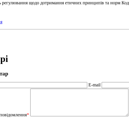
ть регулювання щодо дотримання етичних принципів та норм Коде
я
рі
тар
E-mail
 повідомлення
*