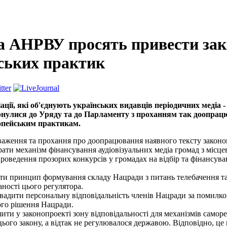
 АНРВУ просять привести зак
ських практик
іації, які об'єднують українських видавців періодичних медіа -
ернулися до Уряду та до Парламенту з проханням так доопрац
пейським практикам.
важення та прохання про доопрацювання наявного тексту законопр
ати механізм фінансування аудіовізуальних медіа громад з місце
роведення прозорих конкурсів у громадах на відбір та фінансува
ти принцип формування складу Нацради з питань телебачення т
ності цього регулятора.
вадити персональну відповідальність членів Нацради за помилкові,
го рішення Нацради.
ити у законопроекті зону відповідальності для механізмів само
 цього закону, а відтак не регулювалося державою. Відповідно, ц