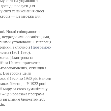
ому світі на управління
освід і послуги для
 світі та виконання своєї
дакторів — це мережа для
ці. Norad співпрацює з
 неурядовими організаціями,
урними установами. Співпраця
дтримки, включно з
Програмою
нсена (1861-1930),
мата, філантропа та
 війни Нансен присвятив
ьковополонених, біженців і
. Він зробив це як
вою. З 1920 по 1930 рік Нансен
авах біженців. У 1922 році
ії миру за свою гуманітарну
и – це норвезька програма
 із загальним бюджетом 205
ів.