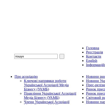
Головна
Реєстрація
Контакти
English
Інформаційн
Про асоціацію
Новини рин
Ключові напрямки роботи
Новини Укр
Української Асоціації Медіа
Прес-релізи
Бізнесу (УАМБ)
Ринок прес
Правління Української Асоціації
Ринок преси
Медіа Бізнесу (УАМБ)
Світовий р
Члени Української Асоціації
Новини пар