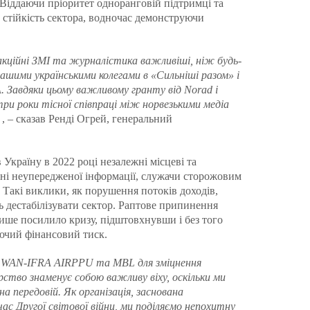
 Віддаючи пріоритет одноранговій підтримці та
 стійкість сектора, водночас демонструючи
дакційні ЗМІ та журналістика важливіші, ніж будь-
нашими українськими колегами в «Сильніші разом» і
 Завдяки цьому важливому гранту від Norad і
и роки тісної співпраці між норвезькими медіа
, – сказав Ренді Огрей, генеральний
Україну в 2022 році незалежні місцеві та
нні неупередженої інформації, служачи сторожовим
. Такі виклики, як порушення потоків доходів,
ь дестабілізувати сектор. Раптове припинення
ише посилило кризу, підштовхнувши і без того
аючий фінансовий тиск.
ми WAN-IFRA AIRPPU та MBL для зміцнення
ство знаменує собою важливу віху, оскільки ми
 передовій. Як організація, заснована
ас Другої світової війни, ми поділяємо непохитну