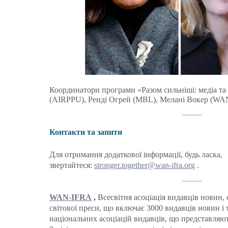
Координатори програми «Разом сильніші: медіа та 
(AIRPPU), Ренді Огрей (MBL), Мелані Вокер (WA
Контакти та запити
Для отримання додаткової інформації, будь ласка,
звертайтеся:
stronger.together@wan-ifra.org
.
WAN-IFRA
,
Всесвітня асоціація видавців новин,
світової преси, що включає 3000 видавців новин і 
національних асоціацій видавців, що представляют