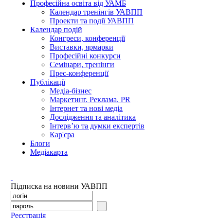
Професійна освіта від УАМБ
Календар тренінгів УАВПП
Проекти та події УАВПП
Календар подій
Конгреси, конференції
Виставки, ярмарки
Професійні конкурси
Семінари, тренінги
Прес-конференції
Публікації
Медіа-бізнес
Маркетинг. Реклама. PR
Інтернет та нові медіа
Дослідження та аналітика
Інтерв’ю та думки експертів
Кар'єра
Блоги
Медіакарта
Підписка на новини УАВПП
Реєстрація