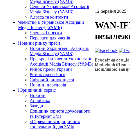
Медіа Бізнесу (УАМБ)
Сервіси Української Асоціації
12 березня 2025
Медіа Бізнесу (УАМБ)
Адреса та контакти
Членство в Української Асоціації
WAN-IFR
Медіа Бізнесу (УАМБ)
Членські внески
незалеж
Переваги для членів
Новини ринку преси
Новини Української Асоціації
Медіа Бізнесу (УАМБ)
Прес-релізи членів Української
Всесвітня асоціа
Асоціації Медіа Бізнесу (УАМБ)
Mediebedriftenes
Ринок преси України
можливою завдяк
Ринок преси Росії
Світовий ринок преси
Новини партнерів
Юридичний сервіс
Новини
Аналітика
Заходи
Довідник юриста друкованого
та Інтернет ЗМІ
«Гаряча лінія юридичних
консультацій для ЗМІ»