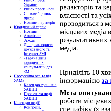
Ринок преси
України
редакторів та ке
Ринок преси Росії
власності та усі
Світовий ринок
преси
проводиться з ме
Новини партнерів
Юридичний сервіс
місцевих медіа в
Новини
Аналітика
результативних 
Заходи
Довідник юриста
медіа.
друкованого та
Інтернет ЗМІ
«Гаряча лінія
юридичних
консультацій для
Приділіть 10 хви
ЗМІ»
Професійна освіта від
інформацією
за
УАМБ
Календар тренінгів
УАВПП
Мета опитуван
Проекти та події
УАВПП
роботи місцевих
Календар подій
специфіку їх вза
Конгреси,