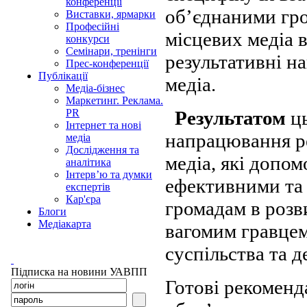
конференції
об’єднаними гро
Виставки, ярмарки
Професійні
місцевих медіа 
конкурси
Семінари, тренінги
результативні н
Прес-конференції
Публікації
медіа.
Медіа-бізнес
Маркетинг. Реклама.
Результатом
ць
PR
Інтернет та нові
напрацювання р
медіа
Дослідження та
медіа, які допо
аналітика
Інтерв’ю та думки
ефективними та 
експертів
Кар'єра
громадам в розв
Блоги
Медіакарта
вагомим гравцем
суспільства та д
Підписка на новини УАВПП
Готові рекоменд