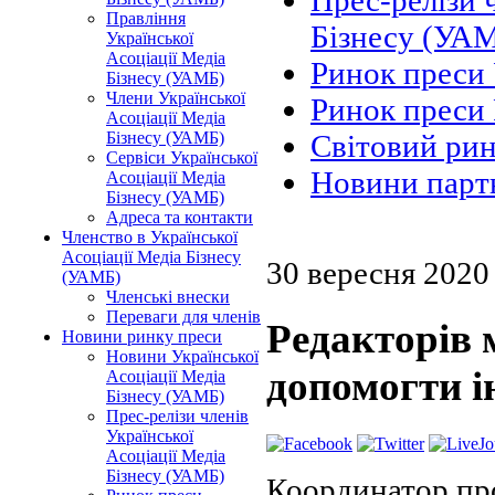
Прес-релізи 
Правління
Бізнесу (УА
Української
Асоціації Медіа
Ринок преси
Бізнесу (УАМБ)
Члени Української
Ринок преси 
Асоціації Медіа
Бізнесу (УАМБ)
Світовий ри
Сервіси Української
Новини парт
Асоціації Медіа
Бізнесу (УАМБ)
Адреса та контакти
Членство в Української
Асоціації Медіа Бізнесу
30 вересня 2020
(УАМБ)
Членські внески
Переваги для членів
Редакторів 
Новини ринку преси
Новини Української
допомогти 
Асоціації Медіа
Бізнесу (УАМБ)
Прес-релізи членів
Української
Асоціації Медіа
Бізнесу (УАМБ)
Координатор про