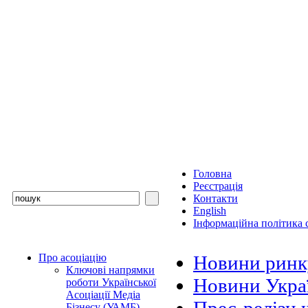
Головна
Реєстрація
Контакти
English
Інформаційна політика с
Про асоціацію
Новини ринк
Ключові напрямки
Новини Украї
роботи Української
Асоціації Медіа
Бізнесу (УАМБ)