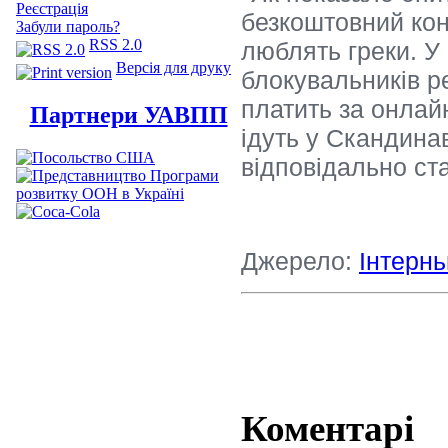
Реєстрація
безкоштовний кон
Забули пароль?
RSS 2.0
люблять греки. У
Версія для друку
блокувальників р
платить за онлай
Партнери УАВПП
ідуть у Скандинав
відповідально ста
Джерело:
Інтерн
Коментарі