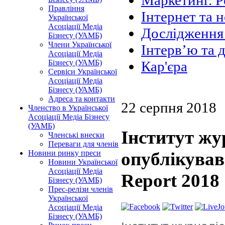
Маркетинг. Р
Правління
Інтернет та н
Української
Асоціації Медіа
Дослідження 
Бізнесу (УАМБ)
Члени Української
Інтерв’ю та 
Асоціації Медіа
Бізнесу (УАМБ)
Кар'єра
Сервіси Української
Асоціації Медіа
Бізнесу (УАМБ)
Адреса та контакти
22 серпня 2018
Членство в Української
Асоціації Медіа Бізнесу
(УАМБ)
Інститут жу
Членські внески
Переваги для членів
Новини ринку преси
опублікував 
Новини Української
Асоціації Медіа
Report 2018
Бізнесу (УАМБ)
Прес-релізи членів
Української
Асоціації Медіа
Бізнесу (УАМБ)