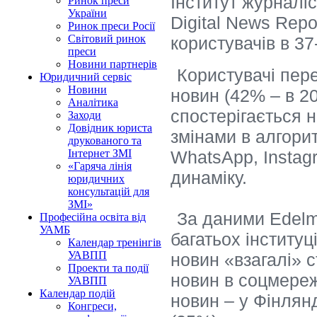
Інститут журналіс
Ринок преси
України
Digital News Repo
Ринок преси Росії
Світовий ринок
користувачів в 37
преси
Новини партнерів
Користувачі пер
Юридичний сервіс
Новини
новин (42% – в 20
Аналітика
спостерігається 
Заходи
Довідник юриста
змінами в алгорит
друкованого та
WhatsApp, Instag
Інтернет ЗМІ
«Гаряча лінія
динаміку.
юридичних
консультацій для
ЗМІ»
За даними Edelma
Професійна освіта від
УАМБ
багатьох інституці
Календар тренінгів
УАВПП
новин «взагалі» 
Проекти та події
новин в соцмереж
УАВПП
Календар подій
новин – у Фінлянд
Конгреси,