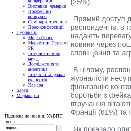
(25%).
конференції
Виставки, ярмарки
Професійні
конкурси
Прямий доступ д
Семінари, тренінги
респондентів, в 
Прес-конференції
Публікації
надають переваг
Медіа-бізнес
новини через пош
Маркетинг. Реклама.
PR
сповіщення та аг
Інтернет та нові
медіа
Дослідження та
В цілому, респон
аналітика
Інтерв’ю та думки
журналісти несут
експертів
фільтрацію конте
Кар'єра
Блоги
боротьби з фейк
Медіакарта
втручання вітають
Франції (61%) та 
Підписка на новини УАВПП
Як показало опиту