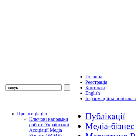
Головна
Реєстрація
Контакти
English
Інформаційна політика с
Про асоціацію
Публікації
Ключові напрямки
Медіа-бізнес
роботи Української
Асоціації Медіа
Бізнесу (УАМБ)