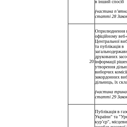
в інший спосіб
(частина п’ятн
статті 28 Зако
Оприлюднення 
офіційному веб-
Центральної виб
та публікація в
загальнодержав
друкованих засо
20
інформації ріше
утворення діль
виборчих комісі
закордонних ви
дільниць, їх скл
(частина трин
статті 29 Зако
Публікація в газ
України" та "Ур
кур’єр", місцев
засобах масової