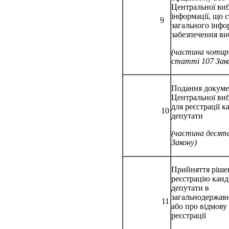
Центральної виб
інформації, що 
9
загального інфо
забезпечення ви
(частина чоти
статті 107 Зак
Подання докуме
Центральної виб
для реєстрації к
10
депутати
(частина десят
Закону)
Прийняття ріше
реєстрацію канд
депутати в
загальнодержав
11
або про відмову 
реєстрації