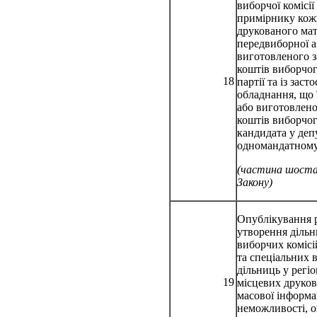
виборчої комісі
примірнику кож
друкованого мат
передвиборної аг
виготовленого з
коштів виборчо
18
партії та із зас
обладнання, що 
або виготовлено
коштів виборчо
кандидата у деп
одномандатному
(частина шост
Закону)
Опублікування 
утворення діль
виборчих коміс
та спеціальних 
дільниць у регі
19
місцевих друков
масової інформац
неможливості, 