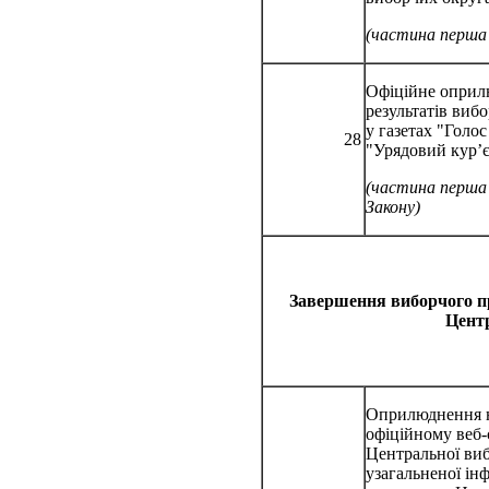
(частина перша
Офіційне опри
результатів вибо
у газетах "Голос
28
"Урядовий кур’
(частина перша
Закону)
Завершення виборчого пр
Центр
Оприлюднення 
офіційному веб-
Центральної виб
узагальненої ін