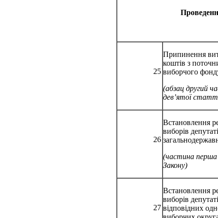
Проведення
Припинення ви
коштів з поточн
25
виборчого фонд
(абзац другий ч
дев’ятої статті
Встановлення ре
виборів депутаті
26
загальнодержав
(частина перша
Закону)
Встановлення ре
виборів депутаті
27
відповідних од
виборчих округ