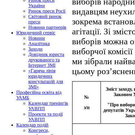
виборів народни
Ринок преси
України
видавцям неухил
Ринок преси Росії
Світовий ринок
зокрема встанов
преси
Новини партнерів
агітації. Зі змі
Юридичний сервіс
Новини
виборів можна о
Аналітика
виборчої комісії 
Заходи
Довідник юриста
ми зібрали найв
друкованого та
Інтернет ЗМІ
цьому роз’яснен
«Гаряча лінія
юридичних
консультацій для
ЗМІ»
Зміст заходу,
Професійна освіта від
Законом 
№
УАМБ
Календар тренінгів
"Про вибори
з/п
УАВПП
депутатів Укра
Проекти та події
Зако
УАВПП
Календар подій
Конгреси,