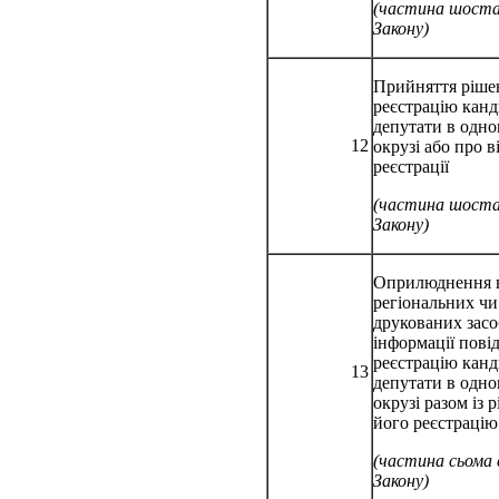
(частина шост
Закону)
Прийняття ріше
реєстрацію канд
депутати в одн
12
окрузі або про в
реєстрації
(частина шост
Закону)
Оприлюднення 
регіональних чи
друкованих засо
інформації пові
реєстрацію канд
13
депутати в одн
окрузі разом із
його реєстрацію
(частина сьома
Закону)