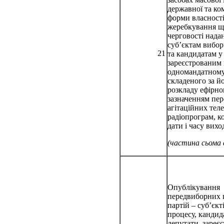
державної та ко
форми власності
жеребкування щ
черговості нада
суб’єктам вибор
21
та кандидатам у
зареєстрованим 
одномандатному 
складеного за й
розкладу ефірног
зазначенням пе
агітаційних теле
радіопрограм, к
дати і часу виход
(частина сьома
Опублікування
передвиборних 
партій – суб’єк
процесу, кандид
депутати, зареє