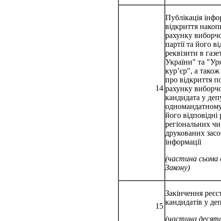
Публікація інфо
відкриття нако
рахунку виборч
партії та його в
реквізити в газе
України" та "Ур
кур’єр", а також
про відкриття п
14
рахунку виборч
кандидата у деп
одномандатному 
його відповідні 
регіональних чи
друкованих засо
інформації
(частина сьома
Закону)
Закінчення реєст
кандидатів у де
15
(частина десят