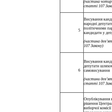
(частина чоти
статті 107 Зак
Висування канд
народні депутат
політичними пар
5
кандидати у деп
(частина дев’я
107 Закону)
Висування канд
депутати шляхо
6
самовисування
(частини дев’ят
статті 107 Зак
Опублікування в
рішення Центра
виборчої комісії