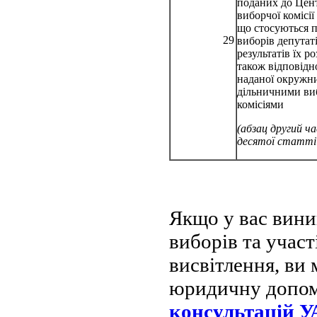
поданих до Цен
виборчої комісії 
що стосуються 
29
виборів депутаті
результатів їх ро
також відповідно
наданої окружн
дільничними в
комісіями
(абзац другий ч
десятої статті 
Якщо у вас вини
виборів та участ
висвітлення, ви
юридичну допо
консультацій 