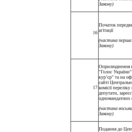
Закону)
Початок передв
агітації
16
(частина перша
Закону)
Оприлюднення в
"Голос України"
кур’єр" та на оф
сайті Центральн
17
комісії переліку
депутати, зареє
одномандатних 
(частина восьм
Закону)
Подання до Цен