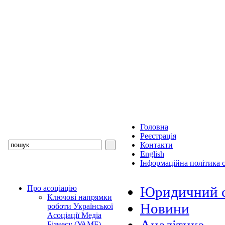
Головна
Реєстрація
Контакти
English
Інформаційна політика с
Про асоціацію
Юридичний с
Ключові напрямки
Новини
роботи Української
Асоціації Медіа
Бізнесу (УАМБ)