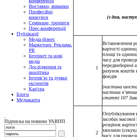
конференції
Виставки, ярмарки
Професійні
(з дня, насту
конкурси
Семінари, тренінги
Прес-конференції
Публікації
Медіа-бізнес
Встановлення р
Маркетинг. Реклама.
вартості одиниц
PR
площі та одиниц
Інтернет та нові
часу для провед
медіа
передвиборної аг
Дослідження та
1
рахунок коштів
аналітика
фондів
Інтерв’ю та думки
експертів
(частина шоста
Кар'єра
частина п’ятн
Блоги
статті 107 Зак
Медіакарта
Опублікування 
засобах масової
Підписка на новини УАВПП
розцінок вартост
хвилини (секунд
2
часу для провед