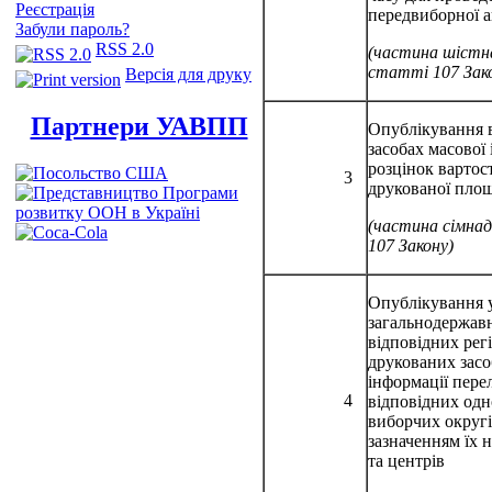
Реєстрація
передвиборної аг
Забули пароль?
RSS 2.0
(частина шіст
статті 107 Зак
Версія для друку
Партнери УАВПП
Опублікування 
засобах масової
розцінок вартос
3
друкованої площ
(частина сімна
107 Закону)
Опублікування 
загальнодержав
відповідних рег
друкованих засо
інформації пере
4
відповідних од
виборчих округі
зазначенням їх 
та центрів