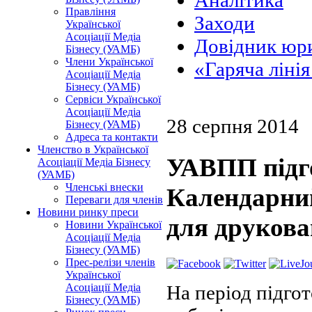
Аналітика
Правління
Заходи
Української
Асоціації Медіа
Довідник юри
Бізнесу (УАМБ)
Члени Української
«Гаряча ліні
Асоціації Медіа
Бізнесу (УАМБ)
Сервіси Української
Асоціації Медіа
28 серпня 2014
Бізнесу (УАМБ)
Адреса та контакти
Членство в Української
УАВПП підг
Асоціації Медіа Бізнесу
(УАМБ)
Членські внески
Календарний
Переваги для членів
Новини ринку преси
для друкова
Новини Української
Асоціації Медіа
Бізнесу (УАМБ)
Прес-релізи членів
Української
На період підго
Асоціації Медіа
Бізнесу (УАМБ)