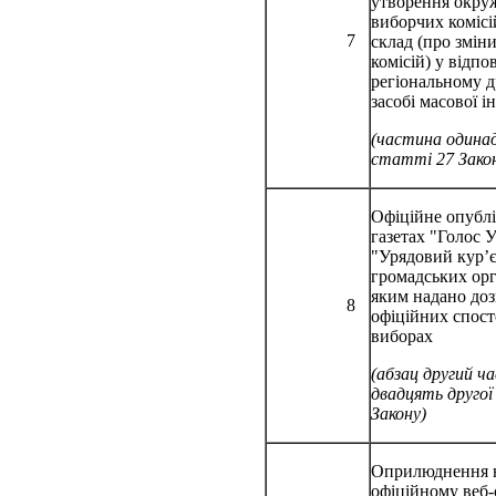
утворення окру
виборчих комісій
7
склад (про зміни
комісій) у відпо
регіональному 
засобі масової 
(частина одина
статті 27 Зако
Офіційне опубл
газетах "Голос У
"Урядовий кур’є
громадських орг
яким надано доз
8
офіційних спост
виборах
(абзац другий ч
двадцять друго
Закону)
Оприлюднення 
офіційному веб-