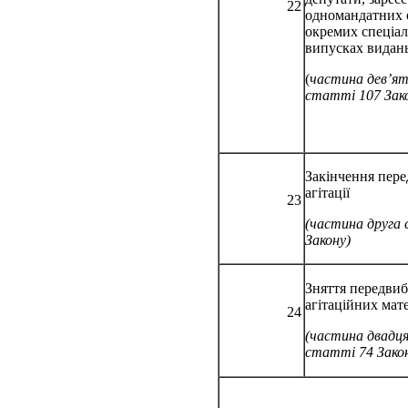
22
одномандатних 
окремих спеціа
випусках видан
(
частина дев’я
статті 107 Зак
Закінчення пер
агітації
23
(частина друга
Закону)
Зняття передви
агітаційних мате
24
(частина двадц
статті 74 Зако