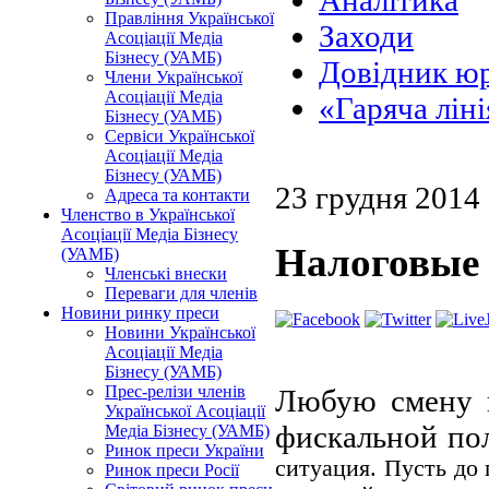
Аналітика
Правління Української
Заходи
Асоціації Медіа
Бізнесу (УАМБ)
Довідник юр
Члени Української
Асоціації Медіа
«Гаряча лін
Бізнесу (УАМБ)
Сервіси Української
Асоціації Медіа
Бізнесу (УАМБ)
23 грудня 2014
Адреса та контакти
Членство в Української
Асоціації Медіа Бізнесу
Налоговые 
(УАМБ)
Членські внески
Переваги для членів
Новини ринку преси
Новини Української
Асоціації Медіа
Бізнесу (УАМБ)
Прес-релізи членів
Любую смену в
Української Асоціації
фискальной по
Медіа Бізнесу (УАМБ)
Ринок преси України
ситуация. Пусть до
Ринок преси Росії