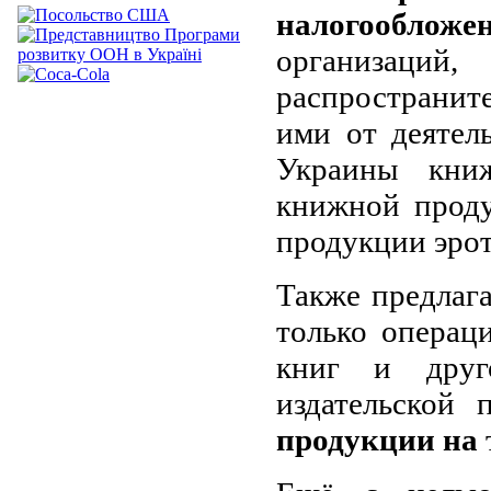
налогооблож
организац
распространи
ими от деятел
Украины книж
книжной проду
продукции эрот
Также предлаг
только операц
книг и друго
издательской
продукции на