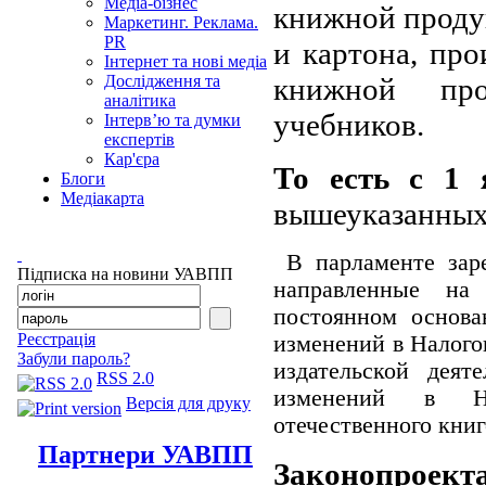
Медіа-бізнес
книжной продук
Маркетинг. Реклама.
PR
и картона, про
Інтернет та нові медіа
книжной про
Дослідження та
аналітика
учебников.
Інтерв’ю та думки
експертів
Кар'єра
То есть с 1 
Блоги
Медіакарта
вышеуказанны
В парламенте заре
Підписка на новини УАВПП
направленные на
постоянном основа
Реєстрація
изменений в Налого
Забули пароль?
издательской дея
RSS 2.0
изменений в На
Версія для друку
отечественного книг
Партнери УАВПП
Законопроек