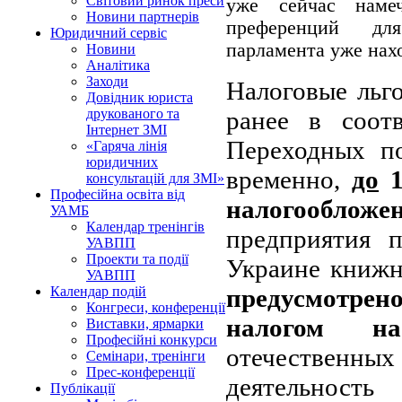
Світовий ринок преси
уже сейчас нам
Новини партнерів
преференций дл
Юридичний сервіс
парламента
уже нах
Новини
Аналітика
Заходи
Налоговые льго
Довідник юриста
ранее в соот
друкованого та
Інтернет ЗМІ
Переходных п
«Гаряча лінія
юридичних
временно,
до
1
консультацій для ЗМІ»
Професійна освіта від
налогообло
УАМБ
Календар тренінгів
предприятия п
УАВПП
Проекти та події
Украине книж
УАВПП
предусмотрен
Календар подій
Конгреси, конференції
налогом на
Виставки, ярмарки
Професійні конкурси
отечественны
Семінари, тренінги
Прес-конференції
деятельность
Публікації