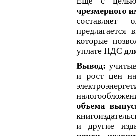
Ещё с цел
чрезмерного и
составляет 
предлагается 
которые позв
уплате НДС
дл
Вывод:
учитыв
и рост цен на
электроэнер
налогообложе
объема выпус
книгоиздательс
и другие изд
почти недос