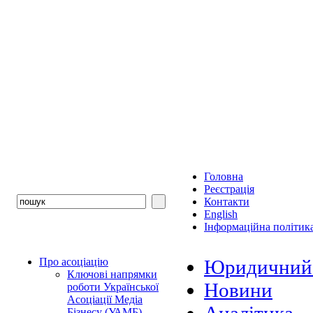
Головна
Реєстрація
Контакти
English
Інформаційна політика
Про асоціацію
Юридичний 
Ключові напрямки
Новини
роботи Української
Асоціації Медіа
Бізнесу (УАМБ)