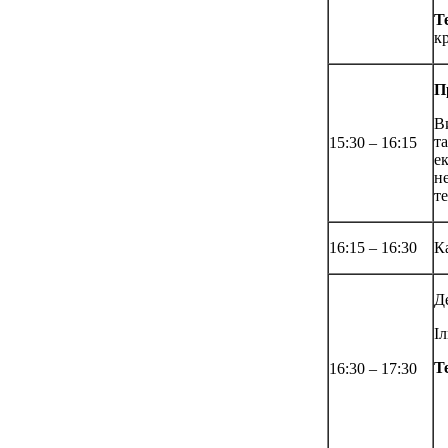
Т
к
П
В
т
15:30 – 16:15
е
не
т
16:15 – 16:30
К
Д
І
Т
16:30 – 17:30