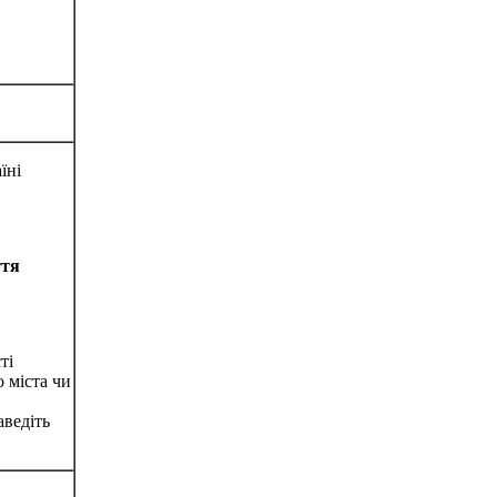
їні
ття
ті
 міста чи
аведіть