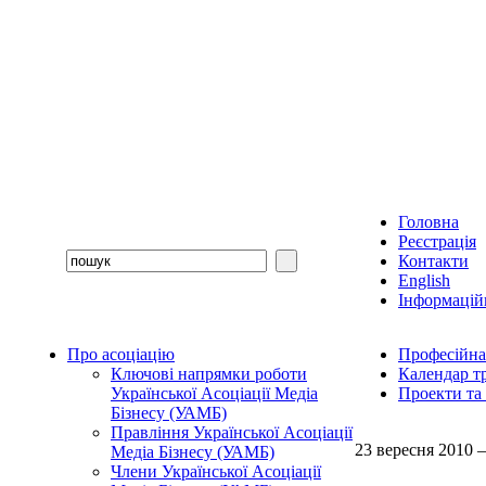
Головна
Реєстрація
Контакти
English
Інформаційн
Про асоціацію
Професійна
Ключові напрямки роботи
Календар т
Української Асоціації Медіа
Проекти та
Бізнесу (УАМБ)
Правління Української Асоціації
23 вересня 2010 
Медіа Бізнесу (УАМБ)
Члени Української Асоціації