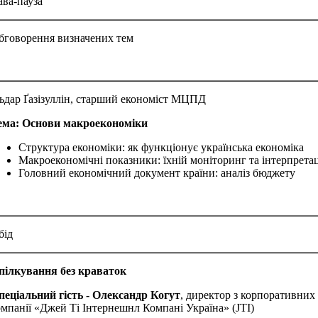
ава-пауза
бговорення визначених тем
льдар Ґазізуллін, старший економіст МЦПД
ема: Основи макроекономіки
Структура економіки: як функціонує українська економіка
Макроекономічні показники: їхній моніторинг та інтерпретац
Головний економічний документ країни: аналіз бюджету
бід
пілкування без краваток
пеціальний гість - Олександр Когут
, директор з корпоративних
омпанії «Джей Ті Інтернешнл Компані Україна» (JTI)