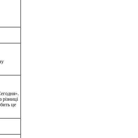
ну
Сегодня».
 різниці
обить це