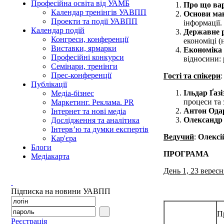
Професійна освіта від УАМБ
Про що ва
Календар тренінгів УАВПП
Основи ма
Проекти та події УАВПП
інформації
Календар подій
Державне р
Конгреси, конференції
економіці (
Виставки, ярмарки
Економіка 
Професійні конкурси
відносини: 
Семінари, тренінги
Прес-конференції
Гості та спікери
:
Публікації
Ільдар Ґазі
Медіа-бізнес
процеси та
Маркетинг. Реклама. PR
Антон Ода
Інтернет та нові медіа
Олександр
Дослідження та аналітика
Інтерв’ю та думки експертів
Ведучий
:
Олексі
Кар'єра
Блоги
П
Медіакарта
День 1, 23 вересн
Підписка на новини УАВПП
П
Реєстрація