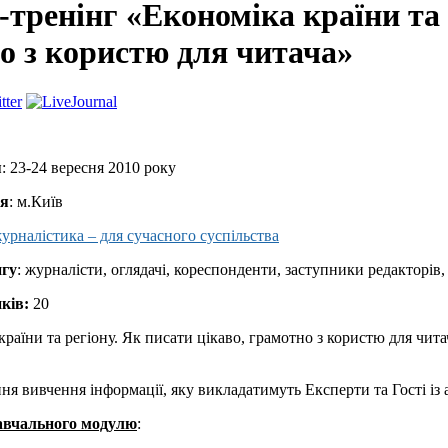
тренінг «Економіка країни та 
о з користю для читача»
я
: 23-24 вересня 2010 року
ня
: м.Київ
урналістика – для сучасного суспільства
нгу
: журналісти, оглядачі, кореспонденти, заступники редакторів
иків:
20
 країни та регіону. Як писати цікаво, грамотно з користю для чи
ння вивчення інформації, яку викладатимуть Експерти та Гості із
авчального модулю
: