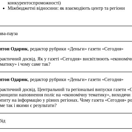
конкурентоспроможності)
Міжбюджетні відносини: як взаємодіють центр та регіони
ава-пауза
нтон Одарюк
, редактор рубрики «Деньги» газети «Сегодня»
рактичний досвід. Як у газеті «Сегодня» висвітлюють «економіч
ематику» і чому саме так?
нтон Одарюк
, редактор рубрики «Деньги» газети «Сегодня»
рактичний досвід. Центральний та регіональні випуски газети «
ринципи наповнення поліс на «економічну тематику», виходячи з
опиту на інформацію у різних регіонах. Чому газета «Сегодня» р
ме так і якими є результати?
бід