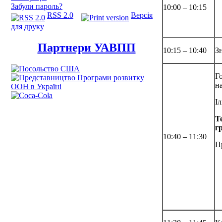
Забули пароль?
10:00 – 10:15
RSS 2.0
Версія
для друку
Партнери УАВПП
10:15 – 10:40
З
Г
н
І
Т
г
10:40 – 11:30
П