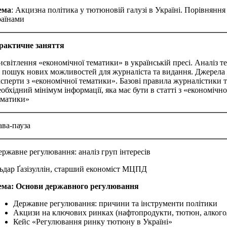
ема
: Акцизна політика у тютюновій галузі в Україні. Порівняння
раїнами
рактичне заняття
исвітлення «економічної тематики» в українській пресі. Аналіз т
а пошук нових можливостей для журналіста та видання. Джерела 
ксперти з «економічної тематики». Базові правила журналістики т
обхідний мінімум інформації, яка має бути в статті з «економічно
ематики»
ава-пауза
ержавне регулювання: аналіз груп інтересів
льдар Ґазізуллін, старший економіст МЦПД
ема: Основи державного регулювання
Державне регулювання: причини та інструменти політики
Акцизи на ключових ринках (нафтопродукти, тютюн, алкого
Кейс «Регулювання ринку тютюну в Україні»