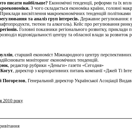
рто писати найбільше?
Економічні тенденції, реформи та їх впл
кроекономіки.
З чого складається економіка країни, головні мак
. Приклади висвітлення макроекономічних тенденцій політиками
егулювання та аналіз груп інтересів.
Державне регулювання: п
нафтопродукти, тютюн та алкоголь). Кейс про регулювання ринку
регіонів.
Головні показники регіонального розвитку, приклади п
розподіл відповідальності центру та обласної влади за розвиток р
зуллін
, старший економіст Міжнародного центру перспективних 
 здійснювати моніторинг економічних тенденцій.
рюк
, редактор рубрики «Деньги» газети «Сегодня»
 Когут
, директор з корпоративних питань компанії «Джей Ті Інт
й Погорелов
, Генеральний директор Української Асоціації Вид
РОГРАМА
я 2010 року
ривітання