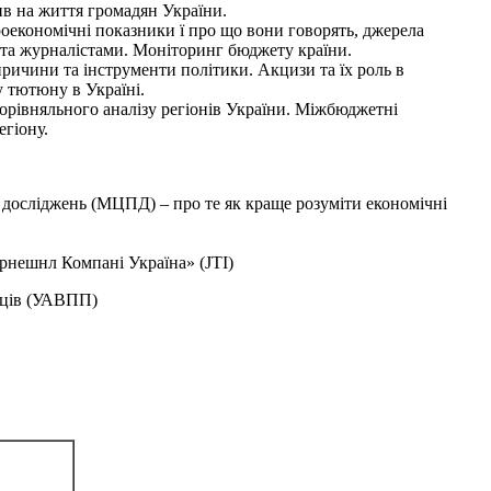
ив на життя громадян України.
роекономічні показники ї про що вони говорять, джерела
 та журналістами. Моніторинг бюджету країни.
ричини та інструменти політики. Акцизи та їх роль в
 тютюну в Україні.
орівняльного аналізу регіонів України. Міжбюджетні
егіону.
досліджень (МЦПД) – про те як краще розуміти економічні
ернешнл Компані Україна» (JTI)
авців (УАВПП)