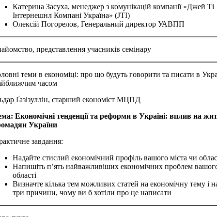
Катерина Засуха, менеджер з комунікацій компанії «Джей Ті
Інтернешнл Компані Україна» (JTI)
Олексій Погорелов, Генеральний директор УАВПП
найомство, представлення учасників семінару
оловні теми в економіці: про що будуть говорити та писати в Укра
айближчим часом
льдар Ґазізуллін, старший економіст МЦПД
ема: Економічні тенденції та реформи в Україні: вплив на жи
ромадян України
рактичне завдання:
Надайте стислий економічний профіль вашого міста чи облас
Напишіть п’ять найважливіших економічних проблем вашого
області
Визначте кілька тем можливих статей на економічну тему і н
три причини, чому ви б хотіли про це написати