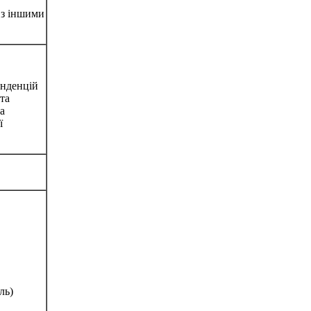
 з іншими
енденцій
та
а
ї
ль)