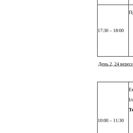
П
17:30 – 18:00
День 2, 24 верес
Е
І
Т
10:00 – 11:30