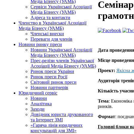
Медіа Бізнесу (УАМБ)
Семінар-
Сервіси Української Асоціації
Медіа Бізнесу (УАМБ)
грамотн
Адреса та контакти
Членство в Української Асоціації
Медіа Бізнесу (УАМБ)
Членські внески
Переваги для членів
Новини ринку преси
Новини Української Асоціації
Дата проведенн
Медіа Бізнесу (УАМБ)
Місце проведен
Прес-релізи членів Української
Асоціації Медіа Бізнесу (УАМБ)
Проект:
Якісна ж
Ринок преси України
Ринок преси Росії
Аудиторія трені
Світовий ринок преси
Новини партнерів
Кількість учасн
Юридичний сервіс
Новини
Тема
: Економіка
Аналітика
ринків.
Заходи
Довідник юриста друкованого
Формат
: поєдна
та Інтернет ЗМІ
«Гаряча лінія юридичних
Головні блоки н
консультацій для ЗМІ»