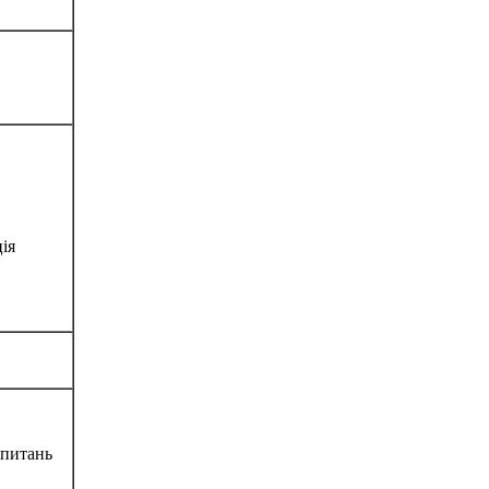
ія
 питань