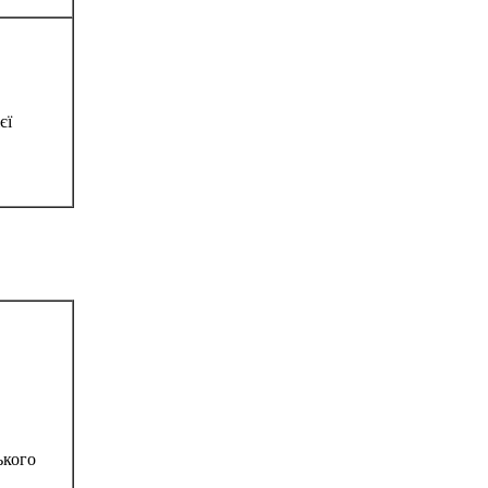
єї
ького