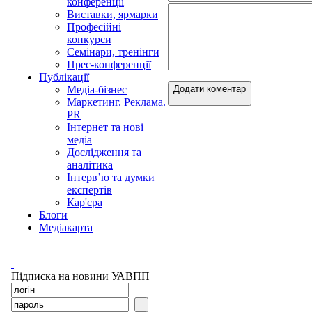
конференції
Виставки, ярмарки
Професійні
конкурси
Семінари, тренінги
Прес-конференції
Публікації
Медіа-бізнес
Додати коментар
Маркетинг. Реклама.
PR
Інтернет та нові
медіа
Дослідження та
аналітика
Інтерв’ю та думки
експертів
Кар'єра
Блоги
Медіакарта
Підписка на новини УАВПП