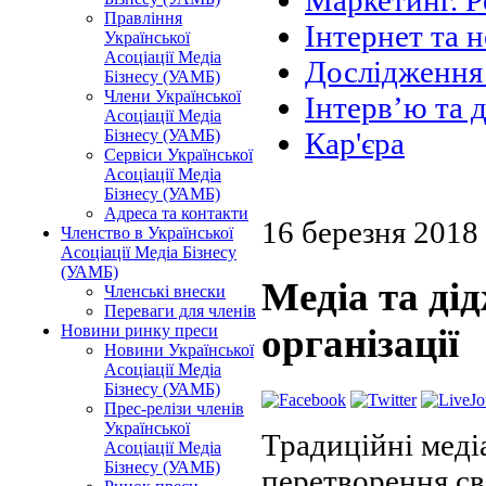
Маркетинг. Р
Правління
Інтернет та н
Української
Асоціації Медіа
Дослідження 
Бізнесу (УАМБ)
Члени Української
Інтерв’ю та 
Асоціації Медіа
Бізнесу (УАМБ)
Кар'єра
Сервіси Української
Асоціації Медіа
Бізнесу (УАМБ)
Адреса та контакти
16 березня 2018
Членство в Української
Асоціації Медіа Бізнесу
(УАМБ)
Медіа та ді
Членські внески
Переваги для членів
Новини ринку преси
організації
Новини Української
Асоціації Медіа
Бізнесу (УАМБ)
Прес-релізи членів
Української
Традиційні меді
Асоціації Медіа
Бізнесу (УАМБ)
перетворення св