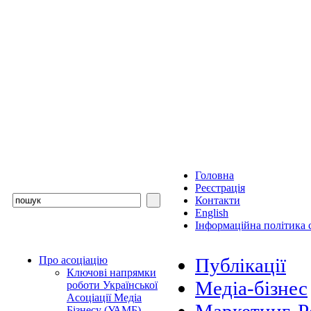
Головна
Реєстрація
Контакти
English
Інформаційна політика с
Про асоціацію
Публікації
Ключові напрямки
Медіа-бізнес
роботи Української
Асоціації Медіа
Бізнесу (УАМБ)