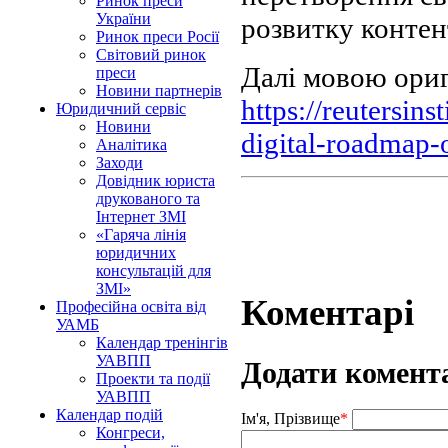
Ринок преси
України
розвитку конте
Ринок преси Росії
Світовий ринок
Далі мовою оригі
преси
Новини партнерів
https://reutersins
Юридичний сервіс
Новини
digital-roadmap-
Аналітика
Заходи
Довідник юриста
друкованого та
Інтернет ЗМІ
«Гаряча лінія
юридичних
консультацій для
ЗМІ»
Коментарі
Професійна освіта від
УАМБ
Календар тренінгів
УАВПП
Додати комент
Проекти та події
УАВПП
Календар подій
Ім'я, Прізвище
*
Конгреси,