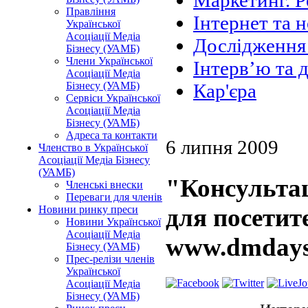
Маркетинг. Р
Правління
Інтернет та н
Української
Асоціації Медіа
Дослідження 
Бізнесу (УАМБ)
Члени Української
Інтерв’ю та 
Асоціації Медіа
Бізнесу (УАМБ)
Кар'єра
Сервіси Української
Асоціації Медіа
Бізнесу (УАМБ)
Адреса та контакти
6 липня 2009
Членство в Української
Асоціації Медіа Бізнесу
(УАМБ)
"Консультац
Членські внески
Переваги для членів
Новини ринку преси
для посетит
Новини Української
Асоціації Медіа
www.dmdays
Бізнесу (УАМБ)
Прес-релізи членів
Української
Асоціації Медіа
Бізнесу (УАМБ)