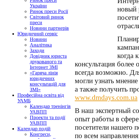
Интерн
Ринок преси
України
новый 
Ринок преси Росії
посети
Світовий ринок
преси
отрасл
Новини партнерів
Юридичний сервіс
Планир
Новини
Аналітика
кампан
Заходи
когда 
Довідник юриста
друкованого та
консультация более 
Інтернет ЗМІ
всегда возможно. Дл
«Гаряча лінія
юридичних
могли узнать мнение
консультацій для
а также получить пр
ЗМІ»
Професійна освіта від
www.dmdays.com.ua
УАМБ
Календар тренінгів
В наш экспертный с
УАВПП
опыт работы в сфере
Проекти та події
УАВПП
посетители нашего п
Календар подій
по всем направления
Конгреси,