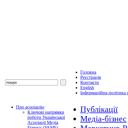
Головна
Реєстрація
Контакти
English
Інформаційна політика с
Про асоціацію
Публікації
Ключові напрямки
Медіа-бізнес
роботи Української
Асоціації Медіа
Бізнесу (УАМБ)