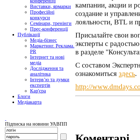
конференції
кампании, акции и р
Виставки, ярмарки
создание и управлен
Професійні
конкурси
лояльности, BTL и п
Семінари, тренінги
Прес-конференції
Присылайте свои воп
Публікації
Медіа-бізнес
эксперты с радостью
Маркетинг. Реклама.
в разделе "Консульта
PR
Інтернет та нові
медіа
С составом Экспертн
Дослідження та
ознакомиться
здесь
.
аналітика
Інтерв’ю та думки
http://www.dmdays.c
експертів
Кар'єра
Блоги
Медіакарта
Підписка на новини УАВПП
Коментарі