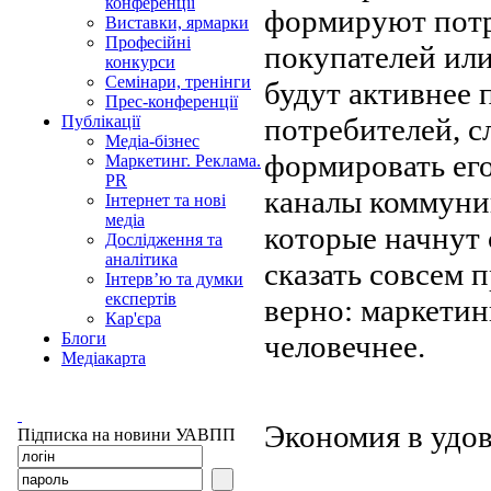
конференції
формируют потр
Виставки, ярмарки
Професійні
покупателей или
конкурси
Семінари, тренінги
будут активнее 
Прес-конференції
потребителей, сл
Публікації
Медіа-бізнес
формировать его
Маркетинг. Реклама.
PR
каналы коммуник
Інтернет та нові
медіа
которые начнут 
Дослідження та
аналітика
сказать совсем п
Інтерв’ю та думки
експертів
верно: маркетин
Кар'єра
человечнее.
Блоги
Медіакарта
Экономия в удо
Підписка на новини УАВПП