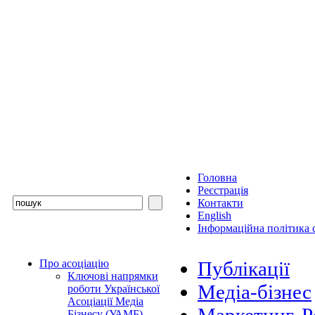
Головна
Реєстрація
Контакти
English
Інформаційна політика с
Про асоціацію
Публікації
Ключові напрямки
Медіа-бізнес
роботи Української
Асоціації Медіа
Бізнесу (УАМБ)