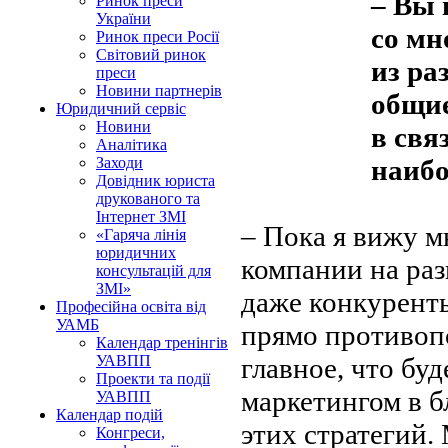
– Вы 
Ринок преси
України
со мн
Ринок преси Росії
Світовий ринок
из ра
преси
Новини партнерів
общие
Юридичний сервіс
Новини
в свя
Аналітика
наибо
Заходи
Довідник юриста
друкованого та
Інтернет ЗМІ
– Пока я вижу м
«Гаряча лінія
юридичних
компании на раз
консультацій для
ЗМІ»
даже конкуренты
Професійна освіта від
УАМБ
прямо противоп
Календар тренінгів
главное, что бу
УАВПП
Проекти та події
маркетингом в б
УАВПП
Календар подій
этих стратегий.
Конгреси,