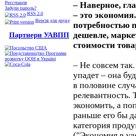
– Наверное, гл
Реєстрація
Забули пароль?
– это экономия.
RSS 2.0
Версія для друку
потребностью п
дешевле, марк
Партнери УАВПП
стоимости тов
– Не совсем так.
упадет – она бу
в половине случ
релевантность. 
экономить, а по
раньше его бы д
категория проду
("Экономия в уд