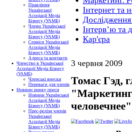
Маркетинг. Р
Правління
Інтернет та н
Української
Асоціації Медіа
Дослідження 
Бізнесу (УАМБ)
Члени Української
Інтерв’ю та 
Асоціації Медіа
Бізнесу (УАМБ)
Кар'єра
Сервіси Української
Асоціації Медіа
Бізнесу (УАМБ)
Адреса та контакти
3 червня 2009
Членство в Української
Асоціації Медіа Бізнесу
(УАМБ)
Томас Гэд, г
Членські внески
Переваги для членів
Новини ринку преси
"Маркетинг 
Новини Української
Асоціації Медіа
человечнее"
Бізнесу (УАМБ)
Прес-релізи членів
Української
Асоціації Медіа
Бізнесу (УАМБ)