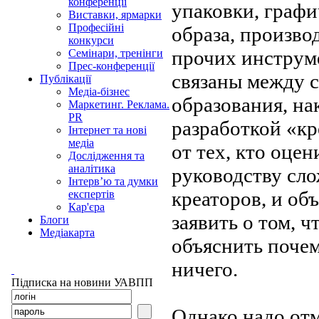
конференції
упаковки, графи
Виставки, ярмарки
Професійні
образа, произво
конкурси
прочих инструме
Семінари, тренінги
Прес-конференції
связаны между 
Публікації
Медіа-бізнес
образования, на
Маркетинг. Реклама.
PR
разработкой
«
кр
Інтернет та нові
медіа
от
тех, кто оцен
Дослідження та
аналітика
руководству сло
Інтерв’ю та думки
креаторов, и
объ
експертів
Кар'єра
заявить о
том, ч
Блоги
Медіакарта
объяснить почем
ничего.
Підписка на новини УАВПП
Однако надо отм