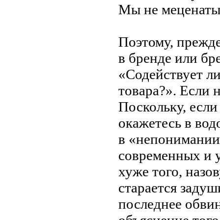
Мы
не
меценат
Поэтому, прежде
в
бренде или бре
«
Содействует
ли
товара?
»
. Если 
Поскольку, если
окажетесь в
вод
в
«
непонимании
современных и
хуже того, назо
старается задуш
последнее обвин
объяснение того