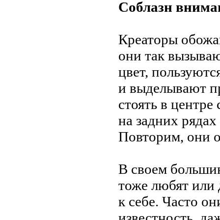
Соблазн внима
Креаторы обожа
они так вызываю
цвет, пользуют
и
выделывают п
стоять в
центре 
на
задних рядах
Повторим, они 
В
своем большин
тоже любят или
к
себе. Часто он
известность, да