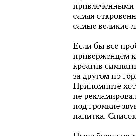
привлеченными 
самая откровенн
самые великие л
Если
бы все про
приверженцем ко
креатив симпати
за
другом по
гор
Припомните хот
не
рекламирова
под громкие зву
напитка. Список
Ныне бренд не
д