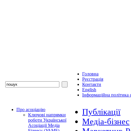
Головна
Реєстрація
Контакти
English
Інформаційна політика с
Про асоціацію
Публікації
Ключові напрямки
Медіа-бізнес
роботи Української
Асоціації Медіа
Бізнесу (УАМБ)