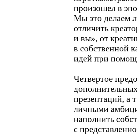
произошел в
эп
Мы
это делаем 
отличить креато
и
вы
»
, от
креати
в
собственной ка
идей при помощ
Четвертое предо
дополнительных 
презентаций, а
т
личными амбици
наполнить собс
с
представленно