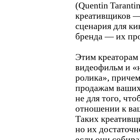
(Quentin Taranti
креативщиков
сценария для ки
бренда
—
их
пр
Этим креаторам 
видеофильм и
«
ролика
»
, причем
продажам ваших
не
для того, что
отношении к
ва
Таких креативщи
но
их
достаточн
если они собира