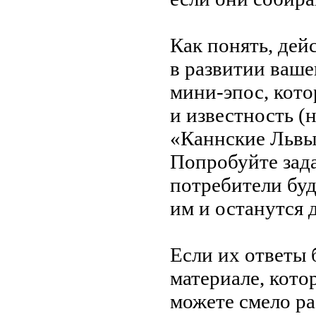
Как понять, дей
в
развитии ваше
мини-эпос, кот
и
известность (
«
Каннские Льв
Попробуйте зад
потребители буд
им
и
останутся 
Если их
ответы 
материале, кото
можете смело ра