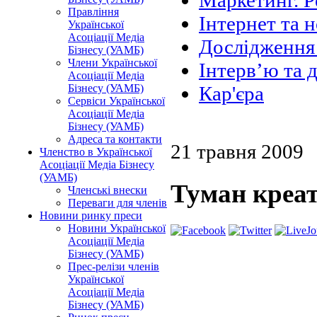
Маркетинг. Р
Правління
Інтернет та н
Української
Асоціації Медіа
Дослідження 
Бізнесу (УАМБ)
Члени Української
Інтерв’ю та 
Асоціації Медіа
Бізнесу (УАМБ)
Кар'єра
Сервіси Української
Асоціації Медіа
Бізнесу (УАМБ)
Адреса та контакти
21 травня 2009
Членство в Української
Асоціації Медіа Бізнесу
(УАМБ)
Туман креа
Членські внески
Переваги для членів
Новини ринку преси
Новини Української
Асоціації Медіа
Бізнесу (УАМБ)
Прес-релізи членів
Української
Асоціації Медіа
Бізнесу (УАМБ)