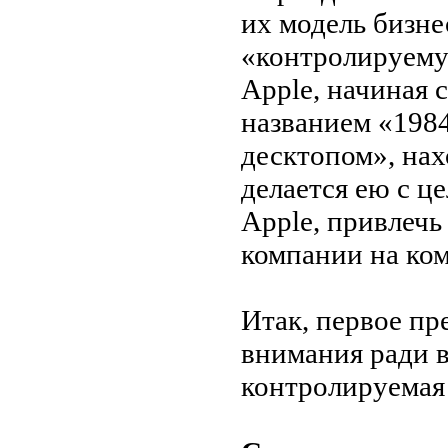
их
модель бизне
«
контролируему
Apple, начиная с
названием
«
198
десктопом
»
, на
делается ею
с
це
Apple, привлечь
компании на
ко
Итак, первое п
внимания ради 
контролируемая 