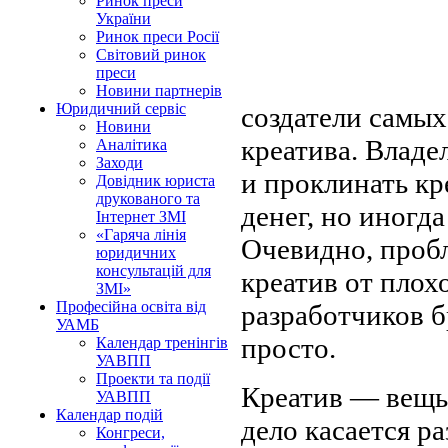
Ринок преси
України
Ринок преси Росії
Світовий ринок
преси
Новини партнерів
Юридичний сервіс
создатели самы
Новини
креатива. Владе
Аналітика
Заходи
и
проклинать кр
Довідник юриста
друкованого та
денег, но
иногда
Інтернет ЗМІ
«Гаряча лінія
Очевидно, проб
юридичних
консультацій для
креатив от
плохо
ЗМІ»
Професійна освіта від
разработчиков б
УАМБ
просто.
Календар тренінгів
УАВПП
Проекти та події
Креатив
—
вещь 
УАВПП
Календар подій
дело касается ра
Конгреси,