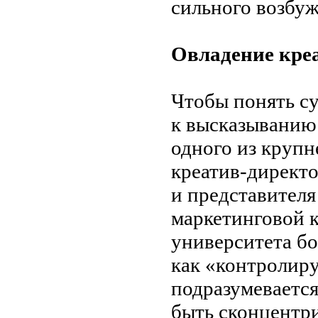
сильного возбуж
Овладение кре
Чтобы понять с
к
высказыванию 
одного из
крупн
креатив-директ
и
представителя
маркетинговой 
университета бо
как
«
контролир
подразумевается
быть сконцентр