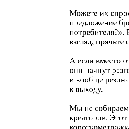
Можете их
спро
предложение бре
потребителя?
»
.
взгляд, прячьте
А
если вместо о
они начнут разг
и
вообще резона
к
выходу.
Мы
не
собираем
креаторов. Этот
короткометражк