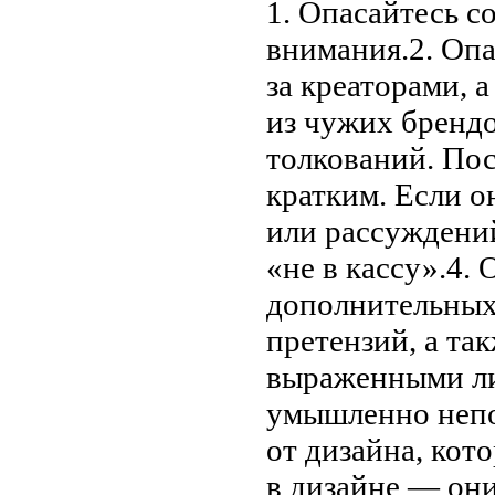
1.
Опасайтесь с
внимания.2.
Опа
за
креаторами, а
из
чужих брендо
толкований. По
кратким. Если о
или рассуждени
«
не
в
кассу
»
.4.
О
дополнительных 
претензий, а
так
выраженными л
умышленно непо
от
дизайна, кото
в
дизайне
—
они