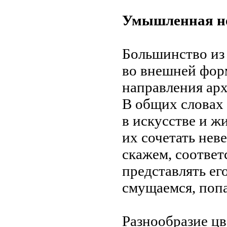
Умышленная не
Большинство из
во
внешней фор
направления арх
В
общих словах
в
искусстве и
жи
их
сочетать нев
скажем, соответ
представлять ег
смущаемся, попа
Разнообразие ц