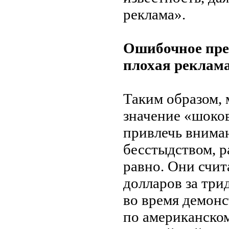
реклама
»
.
Ошибочное пред
плохая реклама
Таким образом, 
значение
«
шоков
привлечь внима
бесстыдством, р
равно. Они счит
долларов за
три
во
время демонс
по
американско