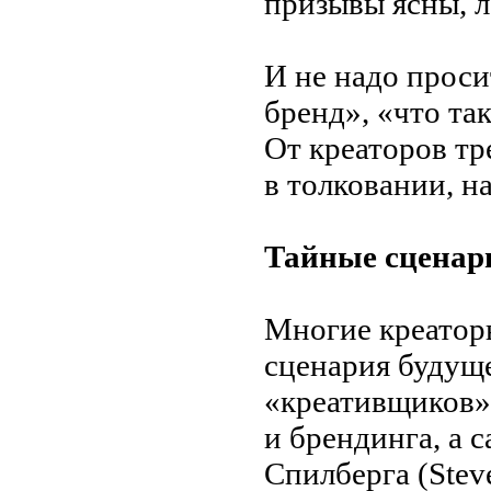
призывы ясны, л
И
не
надо проси
бренд
»
,
«
что та
От
креаторов тр
в
толковании, н
Тайные сценар
Многие креатор
сценария будущ
«
креативщиков
»
и
брендинга, а
с
Спилберга (Stev