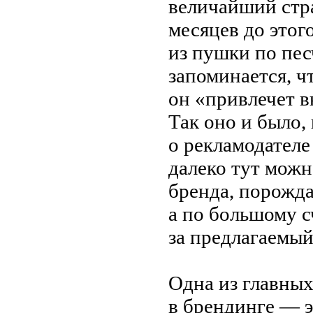
величайший стр
месяцев до
этог
из
п
ушки по
пес
запоминается, ч
он
«
привлечет 
Так оно и
было,
о
рекламодателе
далеко тут можн
бренда, порожд
а
по
большому с
за
предлагаемый
Одна из
главных
в
брендинге
—
э