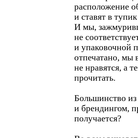
расположение о
и
ставят в
тупик
И
мы,
зажмуривш
не
соответствуе
и
упаковочной пл
отпечатано, мы
не
нравятся, а
те
прочитать.
Большинство из
и
брендингом, п
получается?