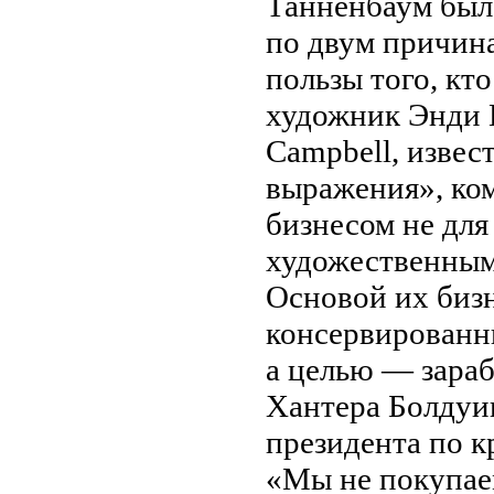
Танненбаум был
по
двум причина
пользы того, кт
художник Энди В
Campbell, извес
выражения
»
, к
бизнесом не
для
художественным 
Основой их
биз
консервированн
а
целью
—
зараб
Хантера Болдуин
президента по
к
«
Мы
не
покупае