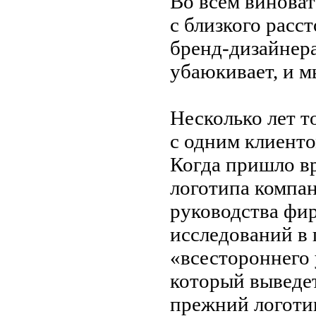
Во
всем виноват
с
близкого расст
бренд-дизайнер
убаюкивает, и
м
Несколько лет т
с
одним клиенто
Когда пришло в
логотипа компан
руководства фир
исследований в
«
всестороннего 
который выведет
прежний логоти