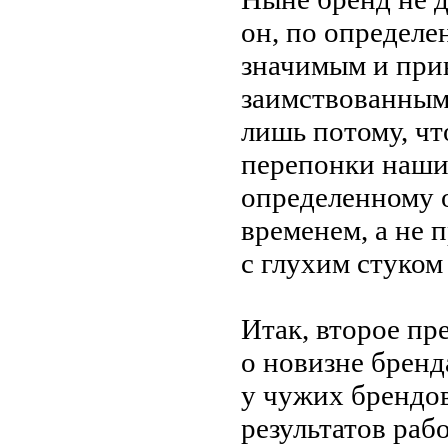
он,
по
определен
значимым и
при
заимствованным
лишь потому, чт
перепонки наши
определенному 
временем, а
не
п
с
глухим стуком 
Итак, второе пр
о
новизне бренд
у
чужих брендов
результатов раб