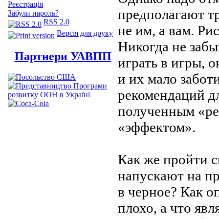
Реєстрація
предполагают т
Забули пароль?
RSS 2.0
не
им,
а
вам. Ри
Версія для друку
Никогда не
забы
Партнери УАВПП
играть в
и
гры, о
и
их
мало забот
рекомендаций д
полученным
«
ре
«
эффектом
»
.
Как
же пройти с
напускают на
пр
в
черное? Как оп
плохо, а
что явл