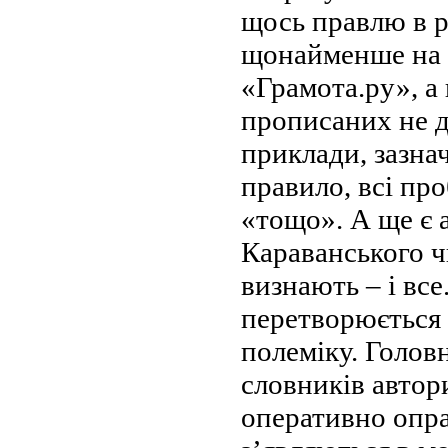
щось правлю в р
щонайменше на Р
«Грамота.ру», а
прописаних не д
приклади, зазна
правило, всі пр
«тощо». А ще є 
Караванського 
визнають – і все
перетворюється 
полеміку. Голов
словників автори
оперативно опра