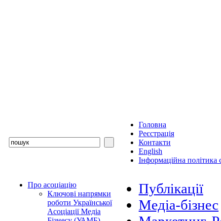
Головна
Реєстрація
Контакти
English
Інформаційна політика с
Про асоціацію
Публікації
Ключові напрямки
Медіа-бізнес
роботи Української
Асоціації Медіа
Бізнесу (УАМБ)