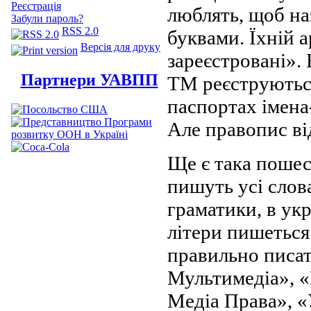
Реєстрація
люблять, щоб на
Забули пароль?
RSS 2.0
буквами. Їхній а
Версія для друку
зареєстровані». 
Партнери УАВПП
ТМ реєструються
паспортах імен
Але правопис ві
Ще є така пошест
пишуть усі слова
граматики, в укр
літери пишеться
правильно писат
Мультимедіа», «
Медіа Права», «