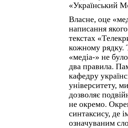
«Український М
Власне, оце «ме
написання якого
текстах «Телекр
кожному рядку. Т
«медіа-» не було
два правила. Пам
кафедру українс
університету, м
дозволяє подвійн
не окремо. Окре
синтаксису, де і
означуваним сло