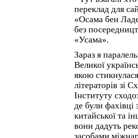
переклад для са
«Осама бен Ладе
без посередницт
«Усама».
Зараз я паралел
Великої українс
якою стикнулася
літераторів зі С
Інституту сходо
де були фахівці 
китайської та і
вони дадуть реко
засобами міжнар