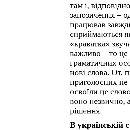
там і, відповідн
запозичення – од
працював завжди
сприймаються як
«краватка» звуч
важливо – то це
граматичних осо
нові слова. От, 
приголосних не 
освоїли це слов
воно незвично, 
рішення.
В українській є