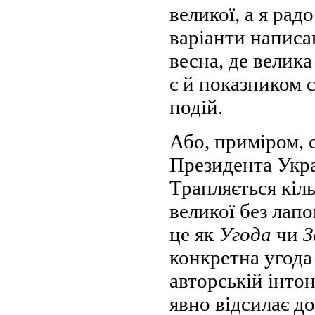
великої, а я радо
варіанти написа
весна, де велика
є й показником 
подій.
Або, приміром, 
Президента Укра
Трапляється кіль
великої без лапок
це як
Угода
чи
З
конкретна угода 
авторській інтон
явно відсилає до