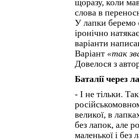
щоразу, коли мав
слова в перенос
У лапки беремо 
іронічно натяка
варіанти написа
Варіант
«так зв
Довелося з авто
Баталії через л
- І не тільки. Т
російськомовном
великої, в лапках
без лапок, але 
маленької і без 