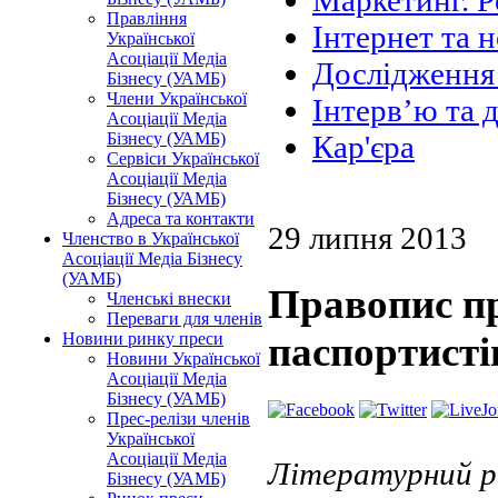
Маркетинг. Р
Правління
Інтернет та н
Української
Асоціації Медіа
Дослідження 
Бізнесу (УАМБ)
Члени Української
Інтерв’ю та 
Асоціації Медіа
Бізнесу (УАМБ)
Кар'єра
Сервіси Української
Асоціації Медіа
Бізнесу (УАМБ)
Адреса та контакти
29 липня 2013
Членство в Української
Асоціації Медіа Бізнесу
(УАМБ)
Правопис пр
Членські внески
Переваги для членів
Новини ринку преси
паспортисті
Новини Української
Асоціації Медіа
Бізнесу (УАМБ)
Прес-релізи членів
Української
Асоціації Медіа
Літературний р
Бізнесу (УАМБ)