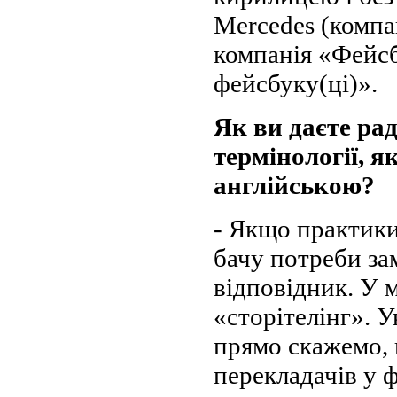
Mercedes (компан
компанія «Фейсб
фейсбуку(ці)».
Як ви даєте ра
термінології, я
англійською?
- Якщо практики
бачу потреби з
відповідник. У м
«сторітелінг». У
прямо скажемо, 
перекладачів у ф