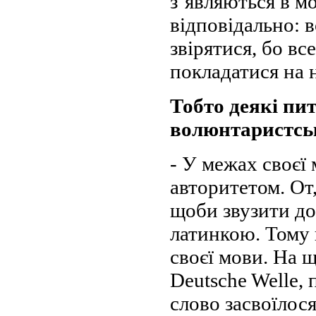
з’являються в мо
відповідально: 
звірятися, бо вс
покладатися на 
Тобто деякі пи
волюнтаристсь
- У межах своєї 
авторитетом. От,
щоби звузити д
латинкою. Тому 
своєї мови. На 
Deutsche Welle,
слово засвоїлос