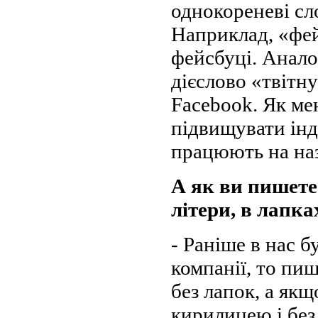
однокореневі сл
Наприклад, «фей
фейсбуці. Аналог
дієслово «твітн
Facebook. Як ме
підвищувати інд
працюють на на
А як ви пишете
літери, в лапка
- Раніше в нас б
компанії, то пи
без лапок, а якщ
кирилицею і без