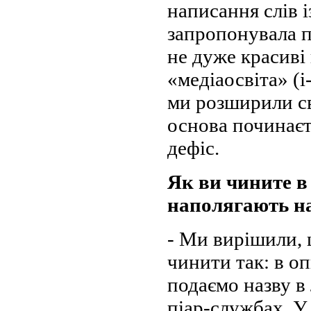
написання слів і
запропонувала п
не дуже красиві
«медіаосвіта» (і-
ми розширили св
основа починаєт
дефіс.
Як ви чините в 
наполягають на
- Ми вирішили, 
чинити так: в о
подаємо назву в
піар-службах. У 