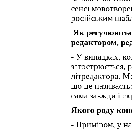
сенсі мовотворен
російським шаб
Як регулюються
редактором, ре
- У випадках, к
загострюється, р
літредактора. М
що це називаєть
сама завжди і ск
Якого роду кон
- Приміром, у на