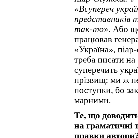
«Всупереч украї
представників т
так-то»
. Або щ
працював генер
«Україна», піар
треба писати на
суперечить укра
прізвищ: ми ж н
поступки, бо за
марними.
Те, що доводит
на граматичні т
правки автори