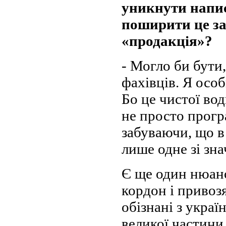
уникнути напис
поширити це за
«продакція»?
- Могло би бути
фахівців. Я осо
Бо це чистої во
не просто прогр
забуваючи, що в 
лише одне зі зна
Є ще один нюанс:
кордон і привозя
обізнані з укра
великої частини