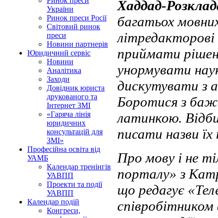
Ринок преси
Хаддад-Розклад
України
багатьох мовних
Ринок преси Росії
Світовий ринок
літредакторові
преси
Новини партнерів
приймати рішенн
Юридичний сервіс
Новини
унормувати наук
Аналітика
Заходи
дискутувати з а
Довідник юриста
друкованого та
Боротися з ба
Інтернет ЗМІ
латинкою. Відби
«Гаряча лінія
юридичних
писати назви їх
консультацій для
ЗМІ»
Професійна освіта від
Про мову і не т
УАМБ
Календар тренінгів
порталу» з Катр
УАВПП
Проекти та події
що редагує «Те
УАВПП
Календар подій
співробітником ф
Конгреси,