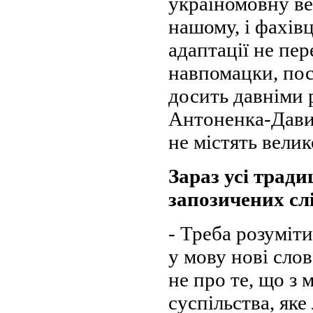
україномовну ве
нашому, і фахівц
адаптації не пе
навпомацки, по
досить давніми 
Антоненка-Давид
не містять велик
Зараз усі тради
запозичених сл
- Треба розуміт
у мову нові сло
не про те, що з 
суспільства, як