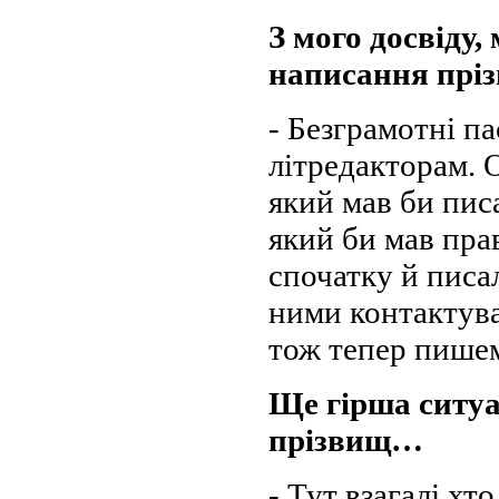
З мого досвіду
написання прі
- Безграмотні п
літредакторам. 
який мав би писа
який би мав пра
спочатку й писал
ними контактува
тож тепер пишем
Ще гірша ситуа
прізвищ…
- Тут взагалі хт