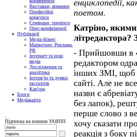
енциклопедії, к
конференції
Виставки, ярмарки
поетом.
Професійні
конкурси
Семінари, тренінги
Катріно, якими 
Прес-конференції
Публікації
літредактора? 
Медіа-бізнес
Маркетинг. Реклама.
- Прийшовши в «
PR
Інтернет та нові
редактором одра
медіа
Дослідження та
інших ЗМІ, щоб 
аналітика
Інтерв’ю та думки
сайті. Але не вс
експертів
Кар'єра
назви є абревіа
Блоги
Медіакарта
без лапок), решт
перше слово з ве
хочу сказати про
Підписка на новини УАВПП
реакція з боку п