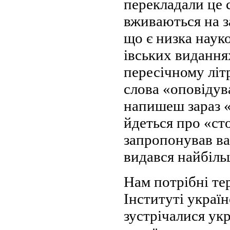
перекладали це с
вживаються на з
що є низка наук
івських видання
пересічному літ
слова «оповідув
напишеш зараз «
йдеться про «сто
запропонував вар
видався найбіл
Нам потрібні те
Інституті украї
зустрічалися укр