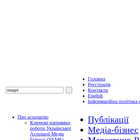
Головна
Реєстрація
Контакти
English
Інформаційна політика с
Про асоціацію
Публікації
Ключові напрямки
Медіа-бізнес
роботи Української
Асоціації Медіа
Бізнесу (УАМБ)