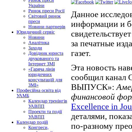
Ринок преси
України
Ринок преси Росії
Данное исследо
Світовий ринок
преси
информации и бе
Новини партнерів
свидетельствует
Юридичний сервіс
Новини
за печатные изд
Аналітика
Заходи
газет.
Довідник юриста
друкованого та
Інтернет ЗМІ
Эта новость нав
«Гаряча лінія
юридичних
сообщил канал
консультацій для
ВЫПУСК»:
Аме
ЗМІ»
Професійна освіта від
финансовой фо
УАМБ
Календар тренінгів
Excellence in Jo
УАВПП
Проекти та події
деталями, показ
УАВПП
Календар подій
по-разному прео
Конгреси,