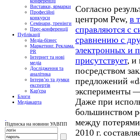
конференції
Согласно резуль
Виставки, ярмарки
Професійні
центром Pew,
в 
конкурси
Семінари, тренінги
справляются с с
Прес-конференції
Публікації
сравнению с дру
Медіа-бізнес
Маркетинг. Реклама.
электронных и п
PR
Інтернет та нові
присутствует
, 
медіа
посредством за
Дослідження та
аналітика
предложений «da
Інтерв’ю та думки
експертів
эксперименты —
Кар'єра
Блоги
Даже при испол
Медіакарта
большинством р
между потерями 
Підписка на новини УАВПП
2010 г. составляе