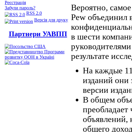
Реєстрація
Вероятно, самое 
Забули пароль?
RSS 2.0
Pew объединил 
Версія для друку
конфиденциальн
Партнери УАВПП
в шести компани
руководителями
результате иссле
На каждые 11
изданий они 
версии издан
В общем объ
преобладает 
объявлений, 
общего дохо