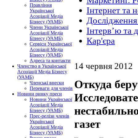
Маркетинг. Р
Правління
Інтернет та н
Української
Асоціації Медіа
Дослідження 
Бізнесу (УАМБ)
Члени Української
Інтерв’ю та 
Асоціації Медіа
Бізнесу (УАМБ)
Кар'єра
Сервіси Української
Асоціації Медіа
Бізнесу (УАМБ)
Адреса та контакти
14 червня 2012
Членство в Української
Асоціації Медіа Бізнесу
(УАМБ)
Откуда беру
Членські внески
Переваги для членів
Новини ринку преси
Исследовате
Новини Української
Асоціації Медіа
нестабильн
Бізнесу (УАМБ)
Прес-релізи членів
газет
Української
Асоціації Медіа
Бізнесу (УАМБ)