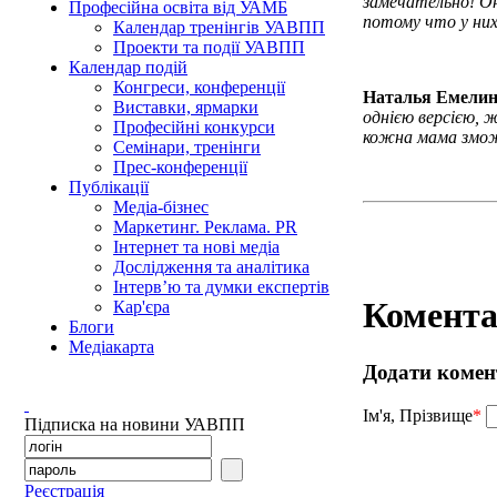
замечательно! Он
Професійна освіта від УАМБ
потому что у них
Календар тренінгів УАВПП
Проекти та події УАВПП
Календар подій
Конгреси, конференції
Наталья Емелин
Виставки, ярмарки
однією версією, 
Професійні конкурси
кожна мама змож
Семінари, тренінги
Прес-конференції
Публікації
Медіа-бізнес
Маркетинг. Реклама. PR
Інтернет та нові медіа
Дослідження та аналітика
Інтерв’ю та думки експертів
Комента
Кар'єра
Блоги
Медіакарта
Додати комен
Ім'я, Прізвище
*
Підписка на новини УАВПП
Реєстрація