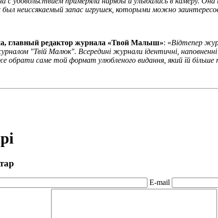
а с удовольствием примеряла наряды и улыбалась в камеру. Он
 был неиссякаемый запас игрушек, которыми можно заинтересов
а, главный редактор журнала «Твой Малыш»
: «
Відтепер жур
журналом "Твій Малюк". Всередині журнали ідентичні, наповненні
е обрати саме той формат улюбленого видання, який їй більше
рі
тар
E-mail