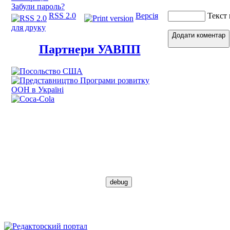
Забули пароль?
RSS 2.0
Версія
Текст
для друку
Додати коментар
Партнери УАВПП