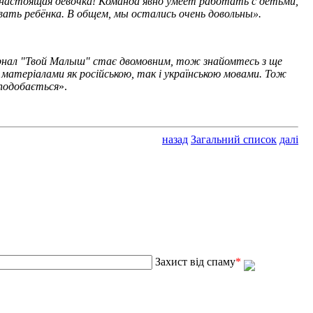
а настоящая девочка! Команда явно умеет работать с детьми,
ать ребёнка. В общем, мы остались очень довольны».
нал "Твой Малыш" стає двомовним, тож знайомтесь з ще
 матеріалами як російською, так і українською мовами. Тож
 подобається
».
назад
Загальний список
далі
Захист від спаму
*