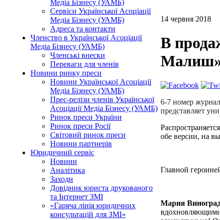
Медіа Бізнесу (УАМБ)
Сервіси Української Асоціації
14 червня 2018
Медіа Бізнесу (УАМБ)
Адреса та контакти
Членство в Української Асоціації
В прода
Медіа Бізнесу (УАМБ)
Членські внески
Малиш» 
Переваги для членів
Новини ринку преси
Новини Української Асоціації
Медіа Бізнесу (УАМБ)
Прес-релізи членів Української
6-7 номер журнал
Асоціації Медіа Бізнесу (УАМБ)
представляет уни
Ринок преси України
Ринок преси Росії
Распространяется
Світовий ринок преси
обе версии, на в
Новини партнерів
Юридичний сервіс
Новини
Главной героиней
Аналітика
Заходи
Довідник юриста друкованого
та Інтернет ЗМІ
Мария Виноградо
«Гаряча лінія юридичних
вдохновляющими 
консультацій для ЗМІ»