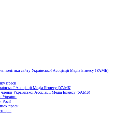
а політика сайту Української Асоціації Медіа Бізнесу (УАМБ)
ку преси
аїнської Асоціації Медіа Бізнесу (УАМБ)
 членів Української Асоціації Медіа Бізнесу (УАМБ)
и України
 Росії
инок преси
тнерів