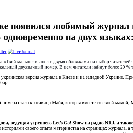
же появился любимый журнал 
одновременно на двух языках:
а «Твой малыш» вышел с двумя обложками на выбор читателей: 
кальный двуязычный номер. В нем читатели найдут более 20 % т
 украинская версия журнала в Киеве и на западной Украине. Пр
ыбор.
 номера стала красавица Майя, которая вместе со своей мамой,
ва, ведущая утреннего Let’s Go! Show на радио NRJ, а так
историями своего опыта материнства на страницах журнала, а т