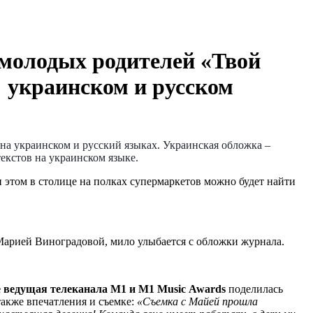
молодых родителей «Твой
 украинском и русском
на украинском и русский языках. Украинская обложка –
екстов на украинском языке.
и этом в столице на полках супермаркетов можно будет найти
 Марией Виноградовой, мило улыбается с обложки журнала.
же ведущая телеканала М1 и М1 Music
A
wards
поделилась
акже впечатления и съемке:
«Съемка с Майей прошла