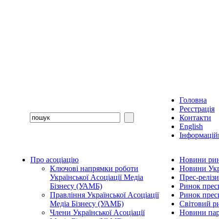
Головна
Реєстрація
Контакти
English
Інформаційн
Про асоціацію
Новини рин
Ключові напрямки роботи
Новини Укр
Української Асоціації Медіа
Прес-релізи
Бізнесу (УАМБ)
Ринок прес
Правління Української Асоціації
Ринок преси
Медіа Бізнесу (УАМБ)
Світовий р
Члени Української Асоціації
Новини пар