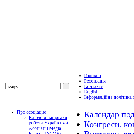
Головна
Реєстрація
Контакти
English
Інформаційна політика с
Про асоціацію
Календар под
Ключові напрямки
Конгреси, ко
роботи Української
Асоціації Медіа
Бізнесу (УАМБ)