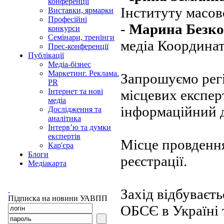
конференції
Інституту масов
Виставки, ярмарки
Професійні
-
Марина Безко
конкурси
Семінари, тренінги
медіа Координат
Прес-конференції
Публікації
Медіа-бізнес
Маркетинг. Реклама.
Запрошуємо регі
PR
місцевих експерт
Інтернет та нові
медіа
інформаційний 
Дослідження та
аналітика
Інтерв’ю та думки
експертів
Місце провдення
Кар'єра
Блоги
реєcтрації.
Медіакарта
Захід відбуваєт
Підписка на новини УАВПП
ОБСЄ в Україні 