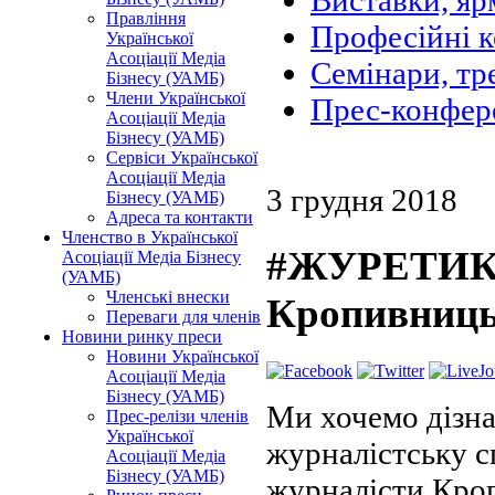
Виставки, яр
Правління
Професійні 
Української
Асоціації Медіа
Семінари, тр
Бізнесу (УАМБ)
Члени Української
Прес-конфер
Асоціації Медіа
Бізнесу (УАМБ)
Сервіси Української
Асоціації Медіа
3 грудня 2018
Бізнесу (УАМБ)
Адреса та контакти
Членство в Української
#ЖУРЕТИКА
Асоціації Медіа Бізнесу
(УАМБ)
Членські внески
Кропивниц
Переваги для членів
Новини ринку преси
Новини Української
Асоціації Медіа
Бізнесу (УАМБ)
Ми хочемо дізна
Прес-релізи членів
Української
журналістську с
Асоціації Медіа
Бізнесу (УАМБ)
журналісти Кро