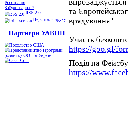
впроваджується 
Реєстрація
Забули пароль?
та Європейсько
RSS 2.0
врядування".
Версія для друку
Партнери УАВПП
Участь безкошто
https://goo.gl
Подія на Фейсбу
https://www.fac