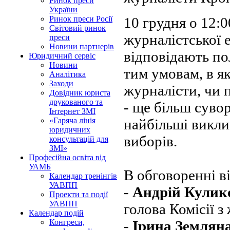
Ринок преси
України
10 грудня о 12:
Ринок преси Росії
Світовий ринок
журналістської 
преси
Новини партнерів
відповідають по
Юридичний сервіс
Новини
тим умовам, в я
Аналітика
Заходи
журналісти, чи 
Довідник юриста
друкованого та
- ще більш суво
Інтернет ЗМІ
найбільші викли
«Гаряча лінія
юридичних
виборів.
консультацій для
ЗМІ»
Професійна освіта від
УАМБ
В обговоренні ві
Календар тренінгів
УАВПП
-
Андрій Кулик
Проекти та події
УАВПП
голова Комісії з
Календар подій
-
Ірина Землян
Конгреси,