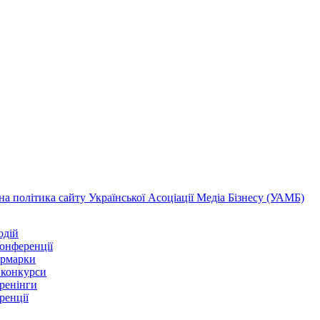
а політика сайту Української Асоціації Медіа Бізнесу (УАМБ)
одій
конференції
ярмарки
 конкурси
тренінги
ренції