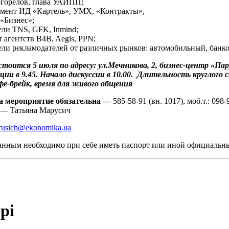
горелов, глава УАИПП;
мент ИД «Картель», УМХ, «Контракты»,
 «Бизнес»;
ели TNS, GFK, Inmind;
 агентств B4B, Aegis, PPN;
ели рекламодателей от различных рынков: автомобильный, банко
тоится 5 июля по адресу: ул.Мечникова, 2, бизнес-центр «Пар
ии в 9.45. Начало дискуссии в 10.00. Длительность круглого 
фе-брейк, врем
я
для живого общения
а мероприятие обязательна —
585-58-91 (вн. 1017), моб.т.: 098-
о
—
Татьяна Марусич
arusich@ekonomika.ua
анным необходимо при себе иметь паспорт или иной официальны
рі