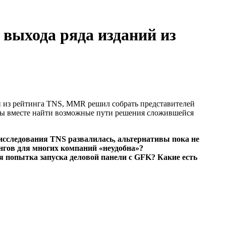
 выхода ряда изданий из
шли из рейтинга TNS, MMR решил собрать представителей
бы вместе найти возможные пути решения сложившейся
 исследования TNS развалилась, альтернативы пока не
нгов для многих компаний «неудобна»?
 попытка запуска деловой панели с GFK? Какие есть