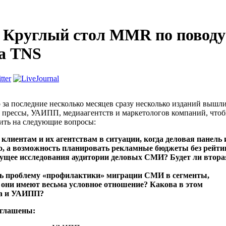
- Круглый стол MMR по поводу
а TNS
то за последние несколько месяцев сразу несколько изданий вы
й прессы, УАИПП, медиаагентств и маркетологов компаний, что
тить на следующие вопросы:
 клиентам и их агентствам в ситуации, когда деловая панель
, а возможность планировать рекламные бюджеты без рейти
ущее исследования аудитории деловых СМИ? Будет ли вторая
ь проблему «профилактики» миграции СМИ в сегменты,
они имеют весьма условное отношение? Какова в этом
а и УАИПП?
иглашены: