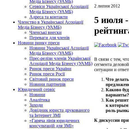
Медіа Бізнесу (УАМБ)
2 липня 2012
Сервіси Української Асоціації
Медіа Бізнесу (УАМБ)
Адреса та контакти
5 июля 
Членство в Української Асоціації
Медіа Бізнесу (УАМБ)
рейтинг
Членські внески
Переваги для членів
Новини ринку преси
Новини Української Асоціації
Медіа Бізнесу (УАМБ)
Прес-релізи членів Української
В связи с тем, ч
Асоціації Медіа Бізнесу (УАМБ)
сегмента делово
Ринок преси України
ситуации и отве
Ринок преси Росії
Світовий ринок преси
Что делать
Новини партнерів
предложено
Юридичний сервіс
Каково буд
Новини
варианты?
Аналітика
Как решит
Заходи
к которым 
Довідник юриста друкованого
роль рынк
та Інтернет ЗМІ
К дискуссии пр
«Гаряча лінія юридичних
консультацій для ЗМІ»