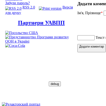
Забули пароль?
Додати комен
RSS 2.0
Версія
для друку
Ім'я, Прізвище
*
Партнери УАВПП
Текст
Додати коментар