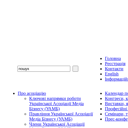
Головна
Реєстрація
Контакти
English
Інформаційн
Про асоціацію
Календар п
Ключові напрямки роботи
Конгреси, 
Української Асоціації Медіа
Виставки, 
Бізнесу (УАМБ)
Професійні
Правління Української Асоціації
Семінари, 
Медіа Бізнесу (УАМБ)
Прес-конфе
Члени Української Асоціації