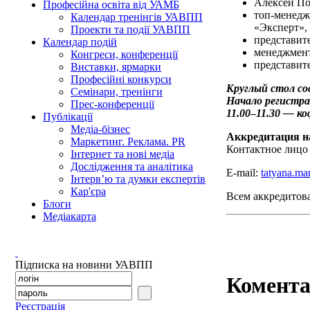
Алексей По
Професійна освіта від УАМБ
топ-менедж
Календар тренінгів УАВПП
«Эксперт»,
Проекти та події УАВПП
представит
Календар подій
менеджмент
Конгреси, конференції
представит
Виставки, ярмарки
Професійні конкурси
Круглый стол сос
Семінари, тренінги
Начало регистрац
Прес-конференції
11.00
–
11.30 — ко
Публікації
Медіа-бізнес
Аккредитация н
Маркетинг. Реклама. PR
­Контактное лиц
Інтернет та нові медіа
Дослідження та аналітика
E-mail:
tatyana.m
Інтерв’ю та думки експертів
Кар'єра
Всем аккредитов
Блоги
Медіакарта
Підписка на новини УАВПП
Комента
Реєстрація