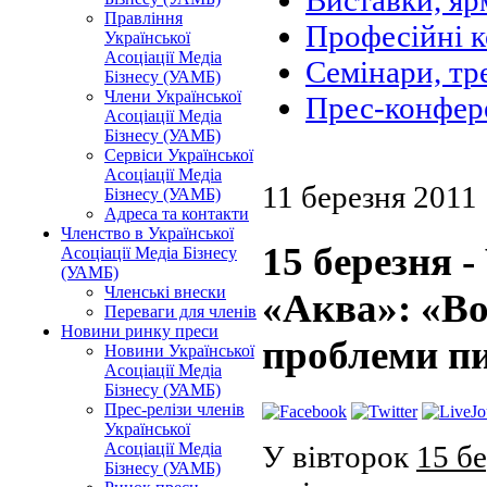
Виставки, яр
Правління
Професійні 
Української
Асоціації Медіа
Семінари, тр
Бізнесу (УАМБ)
Члени Української
Прес-конфер
Асоціації Медіа
Бізнесу (УАМБ)
Сервіси Української
Асоціації Медіа
11 березня 2011
Бізнесу (УАМБ)
Адреса та контакти
Членство в Української
15 березня -
Асоціації Медіа Бізнесу
(УАМБ)
Членські внески
«Аква»: «Вод
Переваги для членів
Новини ринку преси
проблеми п
Новини Української
Асоціації Медіа
Бізнесу (УАМБ)
Прес-релізи членів
Української
У вівторок
15 б
Асоціації Медіа
Бізнесу (УАМБ)