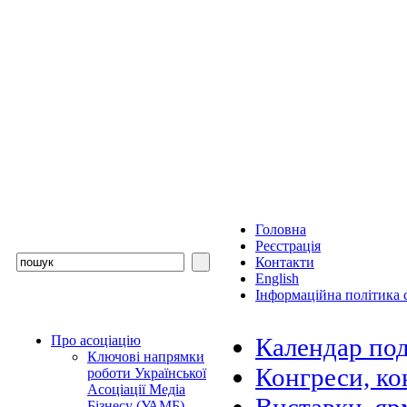
Головна
Реєстрація
Контакти
English
Інформаційна політика с
Про асоціацію
Календар под
Ключові напрямки
Конгреси, ко
роботи Української
Асоціації Медіа
Бізнесу (УАМБ)