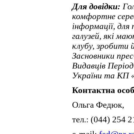
Для довідки:
Го
комфортне сере
інформації, для 
галузей, які ма
клубу, зробити й
Засновники прес
Видавців Періо
України та КП 
Контактна особ
Ольга Федюк,
тел.: (044) 254 
e-mail:
fed@pr-ra