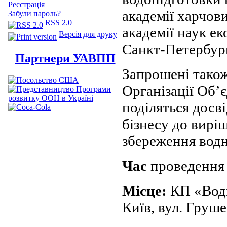
Реєстрація
академії харчов
Забули пароль?
RSS 2.0
академії наук ек
Версія для друку
Санкт-Петербург
Партнери УАВПП
Запрошені тако
Організації Об’
поділяться досв
бізнесу до вирі
збереження водн
Час
проведення
Місце:
КП «Вод
Київ, вул. Груш