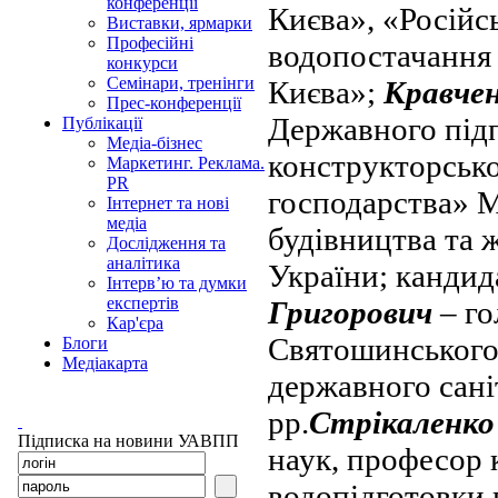
конференції
Києва», «Російс
Виставки, ярмарки
Професійні
водопостачання 
конкурси
Семінари, тренінги
Києва»;
Кравчен
Прес-конференції
Державного під
Публікації
Медіа-бізнес
конструкторсько
Маркетинг. Реклама.
PR
господарства» М
Інтернет та нові
медіа
будівництва та 
Дослідження та
аналітика
України; кандид
Інтерв’ю та думки
експертів
Григорович
– го
Кар'єра
Святошинського 
Блоги
Медіакарта
державного сані
рр.
Стрікаленко
Підписка на новини УАВПП
наук, професор 
водопідготовки 