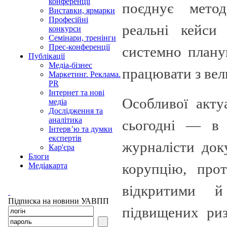
конференції
поєднує метод
Виставки, ярмарки
Професійні
реальні кейси
конкурси
Семінари, тренінги
Прес-конференції
системно плану
Публікації
Медіа-бізнес
працювати з ве
Маркетинг. Реклама.
PR
Інтернет та нові
Особливої акту
медіа
Дослідження та
аналітика
сьогодні — в 
Інтерв’ю та думки
експертів
журналісти док
Кар'єра
Блоги
корупцію, про
Медіакарта
відкритими 
Підписка на новини УАВПП
підвищених риз