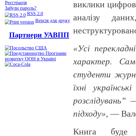
виклики цифрово
Реєстрація
Забули пароль?
RSS 2.0
аналізу дани
Версія для друку
неструктурован
Партнери УАВПП
«Усі перекладн
характер. Са
студенти журна
їхні українськ
розслідувань” 
підходу»,
— Вале
Книга буде 