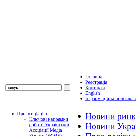
Головна
Реєстрація
Контакти
English
Інформаційна політика с
Про асоціацію
Новини ринк
Ключові напрямки
Новини Украї
роботи Української
Асоціації Медіа
Бізнесу (УАМБ)