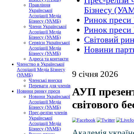
Прес-релізи 
Правління
Бізнесу (УА
Української
Асоціації Медіа
Ринок преси
Бізнесу (УАМБ)
Члени Української
Ринок преси 
Асоціації Медіа
Бізнесу (УАМБ)
Світовий ри
Сервіси Української
Новини парт
Асоціації Медіа
Бізнесу (УАМБ)
Адреса та контакти
Членство в Української
Асоціації Медіа Бізнесу
9 січня 2026
(УАМБ)
Членські внески
Переваги для членів
АУП презент
Новини ринку преси
Новини Української
світового бе
Асоціації Медіа
Бізнесу (УАМБ)
Прес-релізи членів
Української
Асоціації Медіа
Бізнесу (УАМБ)
Академія україн