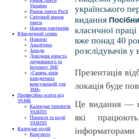
Ринок преси
України
українського пе
Ринок преси Росії
Посібни
Світовий ринок
видання
преси
класичної праці
Новини партнерів
Юридичний сервіс
вже понад 40 ро
Новини
Аналітика
розслідувачів у 
Заходи
Довідник юриста
друкованого та
Інтернет ЗМІ
Презентація від
«Гаряча лінія
юридичних
локація буде по
консультацій для
ЗМІ»
Професійна освіта від
УАМБ
Це видання — п
Календар тренінгів
УАВПП
які працюють
Проекти та події
УАВПП
інформаторами
Календар подій
Конгреси,