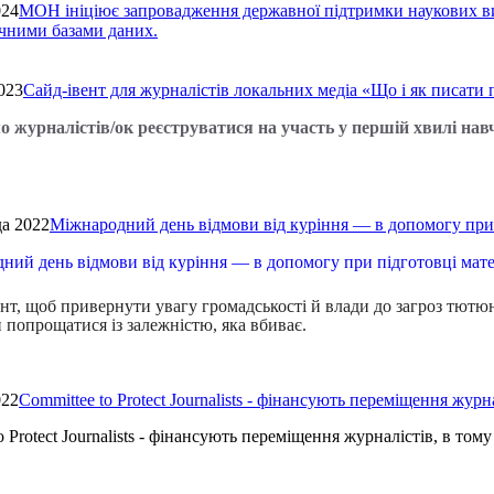
024
МОН ініціює запровадження державної підтримки наукових ви
чними базами даних.
023
Сайд-івент для журналістів локальних медіа «Що і як писати 
 журналістів/ок реєструватися на участь у першій хвилі нав
да 2022
Міжнародний день відмови від куріння — в допомогу при 
т, щоб привернути увагу громадськості й влади до загроз тютюно
 попрощатися із залежністю, яка вбиває.
022
Committee to Protect Journalists - фінансують переміщення журн
o Protect Journalists - фінансують переміщення журналістів, в том