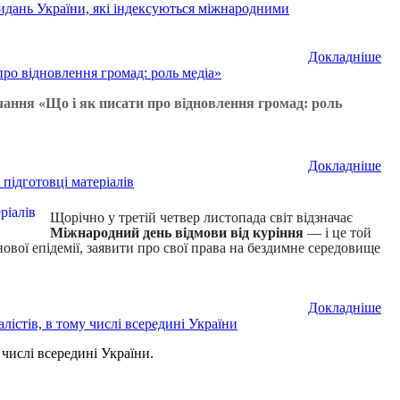
дань України, які індексуються міжнародними
Докладнiше
про відновлення громад: роль медіа»
чання «Що і як писати про відновлення громад: роль
Докладнiше
підготовці матеріалів
Щорічно у третій четвер листопада світ відзначає
Міжнародний день відмови від куріння
— і це той
вої епідемії, заявити про свої права на бездимне середовище
Докладнiше
алістів, в тому числі всередині України
у числі всередині України.