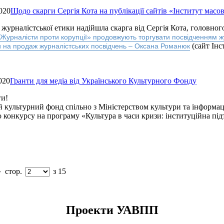
020
Щодо скарги Сергія Кота на публікації сайтів «Інститут масов
з журналістської етики надійшла скарга від Сергія Кота, головно
Журналісти проти корупції» продовжують торгувати посвідченням ж
(сайт Інс
и на продаж журналістських посвідчень – Оксана Романюк
020
Гранти для медіа від Українського Культурного Фонду
ги!
й культурний фонд спільно з Міністерством культури та інформа
 конкурсу на програму «Культура в часи кризи: інституційна під
»
стор.
з 15
Проекти УАВПП