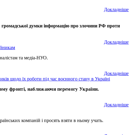
Докладнiше
рів громадської думки інформацію про злочини РФ проти
Докладнiше
ійникам
налістам та медіа-НУО.
Докладнiше
иків щодо їх роботи під час воєнного стану в Україні
ному фронті, наближаючи перемогу України.
Докладнiше
раїнських компаній і просять взяти в ньому учать.