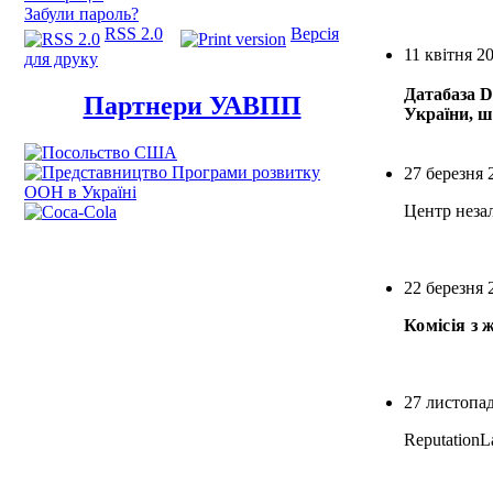
Забули пароль?
RSS 2.0
Версія
11 квітня 2
для друку
Датабаза D
Партнери УАВПП
України, ш
27 березня 
Центр неза
22 березня 
Комісія з
27 листопа
ReputationL