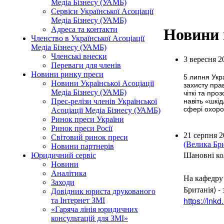
Медіа Бізнесу (УАМБ)
Сервіси Української Асоціації
Медіа Бізнесу (УАМБ)
Адреса та контакти
Новини 
Членство в Української Асоціації
Медіа Бізнесу (УАМБ)
Членські внески
3 вересня 2
Переваги для членів
Новини ринку преси
5 липня Укр
Новини Української Асоціації
захисту пра
Медіа Бізнесу (УАМБ)
чіткі та про
навіть «шкі
Прес-релізи членів Української
сфері охоро
Асоціації Медіа Бізнесу (УАМБ)
Ринок преси України
Ринок преси Росії
21 серпня 2
Світовий ринок преси
(Велика Бри
Новини партнерів
Шановні ко
Юридичний сервіс
Новини
Аналітика
На кафедру
Заходи
Британія) -
Довідник юриста друкованого
https://lnk
та Інтернет ЗМІ
«Гаряча лінія юридичних
консультацій для ЗМІ»