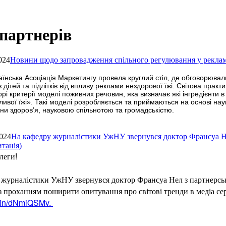
партнерів
024
Новини щодо запровадження спільного регулювання у рекламі
аїнська Асоціація Маркетингу провела круглий стіл, де обговорюва
в дітей та підлітків від впливу реклами нездорової їжі. Світова пра
зорі критерії моделі поживних речовин, яка визначає які інгредієнти 
дливої їжі». Такі моделі розробляється та приймаються на основі на
ни здоров’я, науковою спільнотою та громадськістю.
024
На кафедру журналістики УжНУ звернувся доктор Франсуа Н
танія)
леги!
 журналістики УжНУ звернувся доктор Франсуа Нел з партнерсь
 з проханням поширити опитування про світові тренди в медіа сер
d.in/dNmiQSMv.