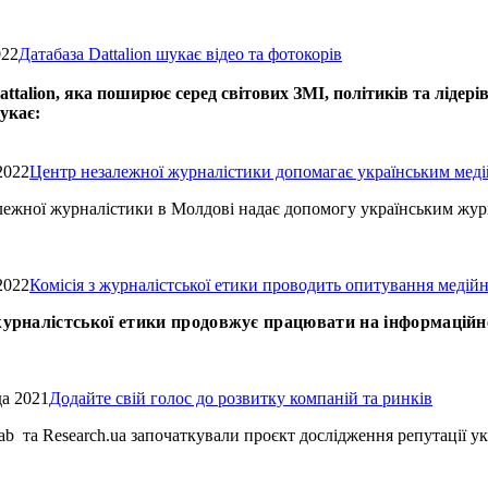
022
Датабаза Dattalion шукає відео та фотокорів
attalion, яка поширює серед світових ЗМІ, політиків та ліде
укає:
2022
Центр незалежної журналістики допомагає українським мед
лежної журналістики в Молдові надає допомогу українським жур
2022
Комісія з журналістської етики проводить опитування медійн
 журналістської етики продовжує працювати на інформацій
да 2021
Додайте свій голос до розвитку компаній та ринків
ab та Research.ua започаткували проєкт дослідження репутації ук