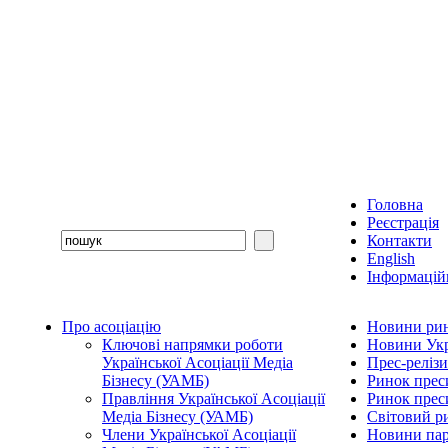
Головна
Реєстрація
Контакти
English
Інформаційн
Про асоціацію
Новини рин
Ключові напрямки роботи
Новини Укр
Української Асоціації Медіа
Прес-релізи
Бізнесу (УАМБ)
Ринок прес
Правління Української Асоціації
Ринок преси
Медіа Бізнесу (УАМБ)
Світовий р
Члени Української Асоціації
Новини пар