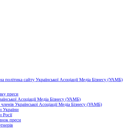
а політика сайту Української Асоціації Медіа Бізнесу (УАМБ)
ку преси
аїнської Асоціації Медіа Бізнесу (УАМБ)
 членів Української Асоціації Медіа Бізнесу (УАМБ)
и України
 Росії
инок преси
тнерів