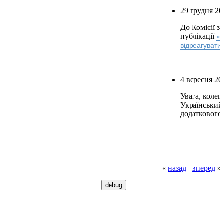
29 грудня 2
До Комісії 
публікації
«
відреагуват
4 вересня 2
Увага, коле
Українськи
додаткового
«
назад
вперед