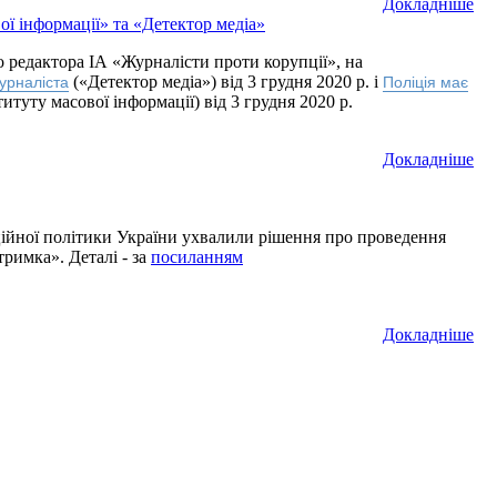
Докладнiше
ої інформації» та «Детектор медіа»
го редактора ІА «Журналісти проти корупції», на
(«Детектор медіа») від 3 грудня 2020 р. і
урналіста
Поліція має
титуту масової інформації) від 3 грудня 2020 р.
Докладнiше
ційної політики України ухвалили рішення про проведення
тримка». Деталі - за
посиланням
Докладнiше