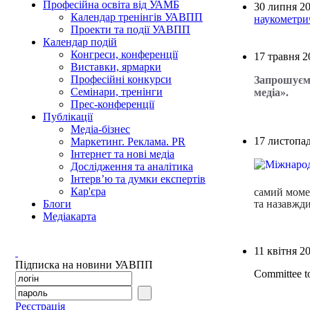
Професійна освіта від УАМБ
30 липня 2
Календар тренінгів УАВПП
наукометри
Проекти та події УАВПП
Календар подій
Конгреси, конференції
17 травня 2
Виставки, ярмарки
Професійні конкурси
Запрошуємо
Семінари, тренінги
медіа».
Прес-конференції
Публікації
Медіа-бізнес
17 листопа
Маркетинг. Реклама. PR
Інтернет та нові медіа
Дослідження та аналітика
Інтерв’ю та думки експертів
Кар'єра
самий момен
та назавжди
Блоги
Медіакарта
11 квітня 2
Підписка на новини УАВПП
Committee t
Реєстрація