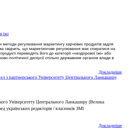
 їжі
ли методи регулювання маркетингу харчових продуктів задля
ктика свідчить, що маркетингове регулювання має спиратися на
в продукті переводять його до категорії «нездорової їжі» або
уково-політичної дискусії спільно державним органом влади в
Докладнiше
ел з партнерського Університету Центрального Ланкаширу
кого Університету Центрального Ланкаширу (Велика
ед українських редакторів / власників ЗМІ
Докладнiше