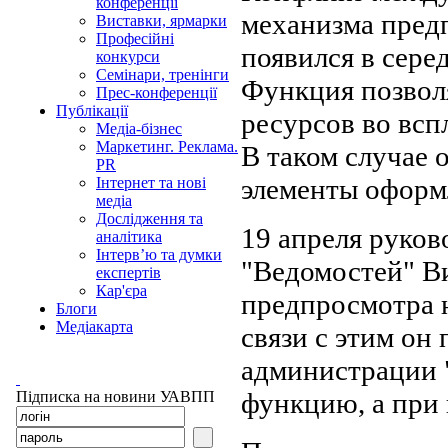
конференції
механизма пред
Виставки, ярмарки
Професійні
появился в сере
конкурси
Семінари, тренінги
Функция позвол
Прес-конференції
Публікації
ресурсов во всп
Медіа-бізнес
Маркетинг. Реклама.
В таком случае о
PR
элементы оформл
Інтернет та нові
медіа
Дослідження та
19 апреля руков
аналітика
Інтерв’ю та думки
"Ведомостей" Ви
експертів
Кар'єра
предпросмотра н
Блоги
Медіакарта
связи с этим он
администрации 
функцию, а при 
Підписка на новини УАВПП