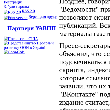
Позднее, говори
Реєстрація
Забули пароль?
"Ведомости" пр
RSS 2.0
позволяют скрип
Версія для друку
публикаций. Вск
Партнери УАВПП
материалы газет
Пресс-секретар
объяснил, что с
подсвечиваться 
скрипта, индек
которые ссылают
заявили, что их
"ВКонтакте" под
издание считает