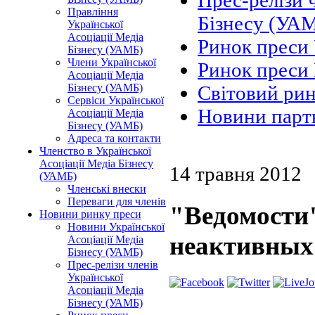
Прес-релізи 
Правління
Бізнесу (УА
Української
Асоціації Медіа
Ринок преси
Бізнесу (УАМБ)
Члени Української
Ринок преси 
Асоціації Медіа
Бізнесу (УАМБ)
Світовий ри
Сервіси Української
Новини парт
Асоціації Медіа
Бізнесу (УАМБ)
Адреса та контакти
Членство в Української
Асоціації Медіа Бізнесу
14 травня 2012
(УАМБ)
Членські внески
Переваги для членів
"Ведомости"
Новини ринку преси
Новини Української
неактивных
Асоціації Медіа
Бізнесу (УАМБ)
Прес-релізи членів
Української
Асоціації Медіа
Бізнесу (УАМБ)