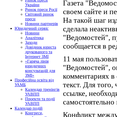
Ринок преси
Газета "Ведомо
України
своем сайте и п
Ринок преси Росії
Світовий ринок
На такой шаг из
преси
Новини партнерів
сделала неакти
Юридичний сервіс
Новини
"Ведомостей", п
Аналітика
Заходи
сообщается в ре
Довідник юриста
друкованого та
Інтернет ЗМІ
11 мая пользова
«Гаряча лінія
"Ведомостей", о
юридичних
консультацій для
комментариях в 
ЗМІ»
Професійна освіта від
текст. Для того
УАМБ
Календар тренінгів
ссылке, необход
УАВПП
Проекти та події
самостоятельно 
УАВПП
Календар подій
Конфликт между 
Конгреси,