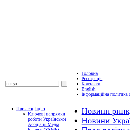
Головна
Реєстрація
Контакти
English
Інформаційна політика с
Про асоціацію
Новини ринк
Ключові напрямки
Новини Украї
роботи Української
Асоціації Медіа
Бізнесу (УАМБ)