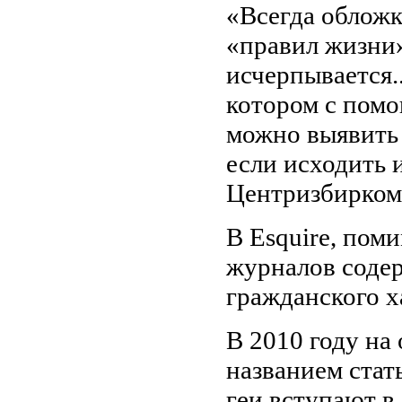
«Всегда обложк
«правил жизни»
исчерпывается..
котором с помо
можно выявить
если исходить
Центризбиркома
В Esquire, пом
журналов содер
гражданского х
В 2010 году на
названием стат
геи вступают в