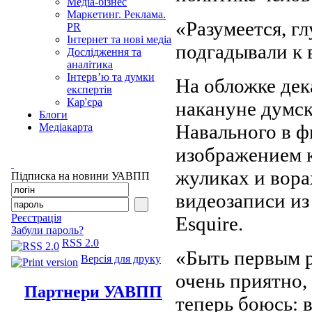
Медіа-бізнес
Маркетинг. Реклама.
«Разумеется, гл
PR
Інтернет та нові медіа
подгадывали к 
Дослідження та
аналітика
Інтерв’ю та думки
На обложке дек
експертів
Кар'єра
накануне думс
Блоги
Навального в ф
Медіакарта
изображением 
жуликах и вора
Підписка на новини УАВПП
видеозаписи из
Реєстрація
Esquire.
Забули пароль?
RSS 2.0
«Быть первым р
Версія для друку
очень приятно,
Партнери УАВПП
теперь боюсь: 