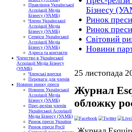
Прес-релізи 
Правління Української
Бізнесу (У
Асоціації Медіа
Бізнесу (УАМБ)
Ринок преси
Члени Української
Асоціації Медіа
Ринок преси
Бізнесу (УАМБ)
Сервіси Української
Світовий ри
Асоціації Медіа
Новини пар
Бізнесу (УАМБ)
Адреса та контакти
Членство в Української
Асоціації Медіа Бізнесу
(УАМБ)
25 листопада 2
Членські внески
Переваги для членів
Новини ринку преси
Журнал Esq
Новини Української
Асоціації Медіа
обложку ро
Бізнесу (УАМБ)
Прес-релізи членів
Української Асоціації
Медіа Бізнесу (УАМБ)
Ринок преси України
Ринок преси Росії
Журнал Esquir