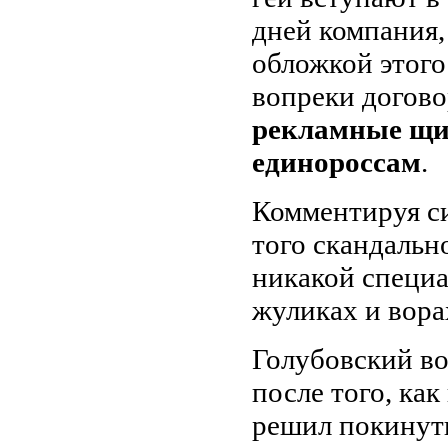
дней компания,
обложкой этого
вопреки догов
рекламные щи
единороссам
.
Комментируя с
того скандальн
никакой специа
жуликах и ворах
Голубовский во
после того, ка
решил покинуть