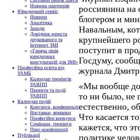
Світовий ринок преси
Новини партнерів
россиянина на 
Юридичний сервіс
блогером и ми
Новини
Аналітика
Навальным, кот
Заходи
Довідник юриста
крупнейшего р
друкованого та
Інтернет ЗМІ
поступит в про
«Гаряча лінія
юридичних
Госдуму, сообщ
консультацій для ЗМІ»
Професійна освіта від
журнала Дмитр
УАМБ
Календар тренінгів
«Мы вообще до 
УАВПП
Проекти та події
то ни было, не
УАВПП
Календар подій
естественно, об
Конгреси, конференції
Виставки, ярмарки
Что касается т
Професійні конкурси
Семінари, тренінги
кажется, что э
Прес-конференції
политике челов
Публікації