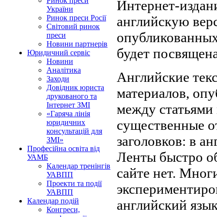
Ринок преси
Интернет-издани
України
английскую верс
Ринок преси Росії
Світовий ринок
опубликованных 
преси
Новини партнерів
будет посвящена
Юридичний сервіс
Новини
Аналітика
Английские текс
Заходи
Довідник юриста
материалов, опу
друкованого та
Інтернет ЗМІ
между статьями 
«Гаряча лінія
существенные от
юридичних
консультацій для
заголовков: в а
ЗМІ»
Професійна освіта від
Ленты быстро о
УАМБ
Календар тренінгів
сайте нет. Мног
УАВПП
Проекти та події
экспериментиров
УАВПП
Календар подій
английский язык
Конгреси,