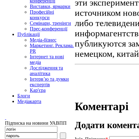
эти эксперимен
конференції
Виставки, ярмарки
источником ново
Професійні
конкурси
либо телевидени
Семінари, тренінги
Прес-конференції
информагентств.
Публікації
Медіа-бізнес
публикуются зам
Маркетинг. Реклама.
PR
немецком, китай
Інтернет та нові
медіа
Дослідження та
аналітика
Інтерв’ю та думки
експертів
Кар'єра
Блоги
Медіакарта
Коментарі
Додати комент
Підписка на новини УАВПП