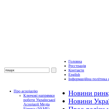
Головна
Реєстрація
Контакти
English
Інформаційна політика с
Про асоціацію
Новини ринк
Ключові напрямки
Новини Украї
роботи Української
Асоціації Медіа
Бізнесу (УАМБ)