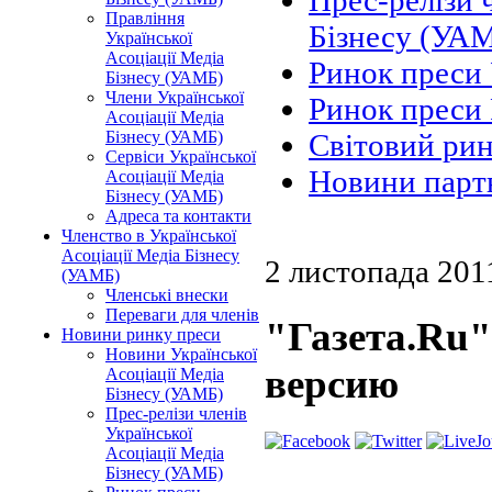
Прес-релізи 
Правління
Бізнесу (УА
Української
Асоціації Медіа
Ринок преси
Бізнесу (УАМБ)
Члени Української
Ринок преси 
Асоціації Медіа
Бізнесу (УАМБ)
Світовий ри
Сервіси Української
Новини парт
Асоціації Медіа
Бізнесу (УАМБ)
Адреса та контакти
Членство в Української
Асоціації Медіа Бізнесу
2 листопада 201
(УАМБ)
Членські внески
Переваги для членів
"Газета.Ru"
Новини ринку преси
Новини Української
версию
Асоціації Медіа
Бізнесу (УАМБ)
Прес-релізи членів
Української
Асоціації Медіа
Бізнесу (УАМБ)