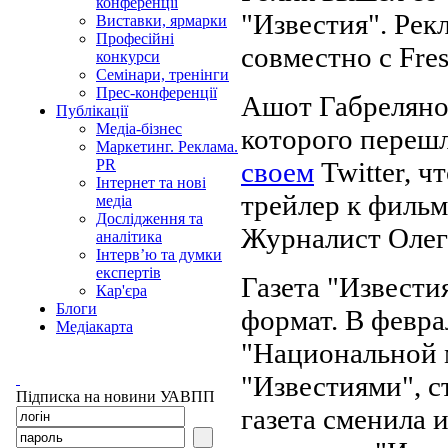
конференції
"Известия". Рек
Виставки, ярмарки
Професійні
совместно с Fres
конкурси
Семінари, тренінги
Прес-конференції
Ашот Габрелянов
Публікації
Медіа-бізнес
которого перешл
Маркетинг. Реклама.
своем
Twitter, ч
PR
Інтернет та нові
трейлер к фильм
медіа
Дослідження та
Журналист Оле
аналітика
Інтерв’ю та думки
експертів
Газета "Извести
Кар'єра
Блоги
формат. В февра
Медіакарта
"Национальной 
"Известиями", с
Підписка на новини УАВПП
газета сменила 