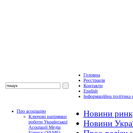
Головна
Реєстрація
Контакти
English
Інформаційна політика с
Про асоціацію
Новини ринк
Ключові напрямки
Новини Украї
роботи Української
Асоціації Медіа
Бізнесу (УАМБ)