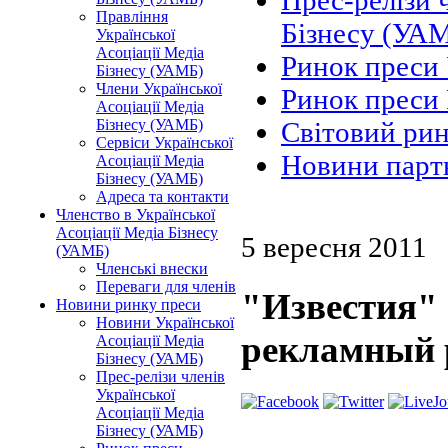
Прес-релізи 
Правління
Бізнесу (УА
Української
Асоціації Медіа
Ринок преси
Бізнесу (УАМБ)
Члени Української
Ринок преси 
Асоціації Медіа
Бізнесу (УАМБ)
Світовий ри
Сервіси Української
Новини парт
Асоціації Медіа
Бізнесу (УАМБ)
Адреса та контакти
Членство в Української
Асоціації Медіа Бізнесу
5 вересня 2011
(УАМБ)
Членські внески
Переваги для членів
"Известия"
Новини ринку преси
Новини Української
рекламный 
Асоціації Медіа
Бізнесу (УАМБ)
Прес-релізи членів
Української
Асоціації Медіа
Бізнесу (УАМБ)