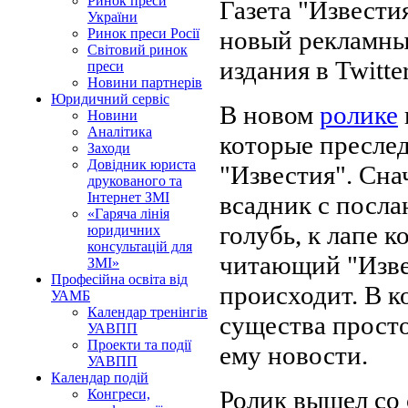
Ринок преси
Газета "Извести
України
новый рекламны
Ринок преси Росії
Світовий ринок
издания в Twitter
преси
Новини партнерів
Юридичний сервіс
В новом
ролике
Новини
Аналітика
которые преслед
Заходи
Довідник юриста
"Известия". Сна
друкованого та
Інтернет ЗМІ
всадник с посла
«Гаряча лінія
голубь, к лапе к
юридичних
консультацій для
читающий "Извес
ЗМІ»
Професійна освіта від
происходит. В к
УАМБ
Календар тренінгів
существа прост
УАВПП
Проекти та події
ему новости.
УАВПП
Календар подій
Ролик вышел со 
Конгреси,