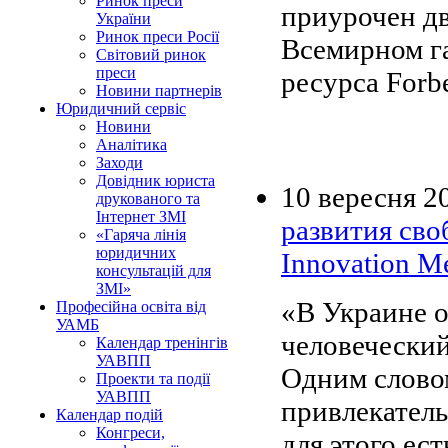
Ринок преси
приурочен дв
України
Ринок преси Росії
Всемирном га
Світовий ринок
преси
ресурса Forbe
Новини партнерів
Юридичний сервіс
Новини
Аналітика
Заходи
Довідник юриста
10 вересня 2
друкованого та
Інтернет ЗМІ
развития сво
«Гаряча лінія
юридичних
Innovation M
консультацій для
ЗМІ»
«В Украине 
Професійна освіта від
УАМБ
человеческий
Календар тренінгів
УАВПП
Одним словом
Проекти та події
УАВПП
привлекатель
Календар подій
Конгреси,
для этого ес