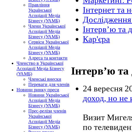
Маркетинг. Р
Правління
Інтернет та н
Української
Асоціації Медіа
Дослідження 
Бізнесу (УАМБ)
Члени Української
Інтерв’ю та 
Асоціації Медіа
Бізнесу (УАМБ)
Кар'єра
Сервіси Української
Асоціації Медіа
Бізнесу (УАМБ)
Адреса та контакти
Членство в Української
Інтерв’ю та
Асоціації Медіа Бізнесу
(УАМБ)
Членські внески
Переваги для членів
24 вересня 2
Новини ринку преси
Новини Української
доход, но не
Асоціації Медіа
Бізнесу (УАМБ)
Прес-релізи членів
Визит Мигеля
Української
Асоціації Медіа
по телевиде
Бізнесу (УАМБ)