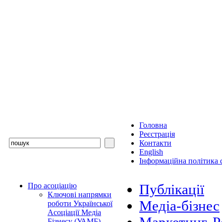
Головна
Реєстрація
Контакти
English
Інформаційна політика с
Про асоціацію
Публікації
Ключові напрямки
Медіа-бізнес
роботи Української
Асоціації Медіа
Бізнесу (УАМБ)