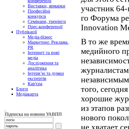
конференції
Виставки, ярмарки
участник 64-
Професійні
го Форума ре
конкурси
Семінари, тренінги
Innovation M
Прес-конференції
Публікації
Медіа-бізнес
В то же врем
Маркетинг. Реклама.
PR
медийного пр
Інтернет та нові
медіа
независимост
Дослідження та
журналистам
аналітика
Інтерв’ю та думки
независимыми
експертів
Кар'єра
того, сегодня
Блоги
Медіакарта
хорошие журн
из этапов ра
Підписка на новини УАВПП
нового покол
не хватает се