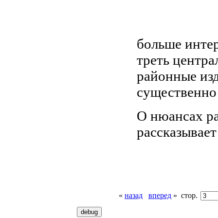
больше инте
треть центр
районные изд
существенно 
О нюансах р
рассказывает
«
назад
вперед
»
стор.