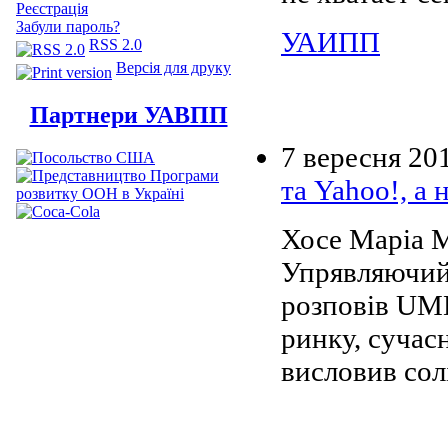
Реєстрація
Забули пароль?
УАИПП
RSS 2.0
Версія для друку
Партнери УАВПП
7 вересня 20
та Yahoo!, а
Хосе Маріа М
Упрявляючий 
розповів UMD
ринку, сучас
висловив сол