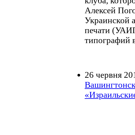
клуба, котор
Алексей Пого
Украинской 
печати (УАИП
типографий в
26 червня 20
Вашингтонско
«Израильские