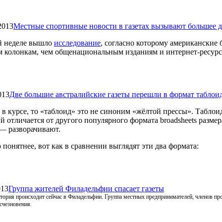
2013
Местные спортивные новости в газетах вызывают большее д
й неделе вышло
исследование
, согласно которому американски
 колонкам, чем общенациональным изданиям и интернет-ресурс
013
Две большие австралийские газеты перешли в формат таблои
 в курсе, то «таблоид» это не синоним «жёлтой прессы». Таблои
й отличается от другого популярного формата broadsheets размер
 — разворачивают.
понятнее, вот как в сравнении выглядят эти два формата:
013
Группа жителей Филадельфии спасает газеты
тория происходит сейчас в Филадельфии. Группа местных предпринимателей, членов проф
счезновения.