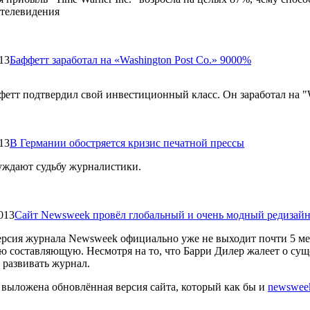
 телевидения
13
Баффетт заработал на «Washington Post Co.» 9000%
фетт подтвердил свой инвестиционный класс. Он заработал на "W
13
В Германии обостряется кризис печатной прессы
ждают судьбу журналистики.
013
Сайт Newsweek провёл глобальный и очень модный редизай
ерсия журнала Newsweek официально уже не выходит почти 5 ме
ю составляющую. Несмотря на то, что Барри Дилер жалеет о сущ
 развивать журнал.
 выложена обновлённая версия сайта, который как бы и
newswee