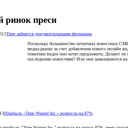
й ринок преси
013
Time займется документальными фильмами
Поскольку большинство печатных новостных СМИ
медиа-рынке за счет добавления нового онлайн ви
тематики видео они хотят предложить. Делают ли 
последними новостями? Или они замахиваются на 
13
Прибыль «Time Warner Inc.» возросла на 87%
я прибыль "Time Warner Inc." возросла на целых 87%, чему спос