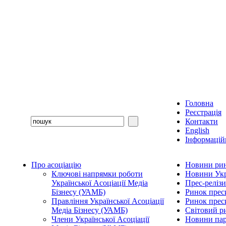
Головна
Реєстрація
Контакти
English
Інформаційн
Про асоціацію
Новини рин
Ключові напрямки роботи
Новини Укр
Української Асоціації Медіа
Прес-релізи
Бізнесу (УАМБ)
Ринок прес
Правління Української Асоціації
Ринок преси
Медіа Бізнесу (УАМБ)
Світовий р
Члени Української Асоціації
Новини пар