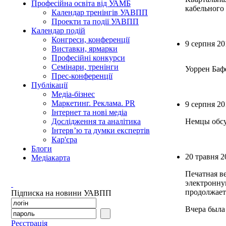
Професійна освіта від УАМБ
кабельного
Календар тренінгів УАВПП
Проекти та події УАВПП
Календар подій
Конгреси, конференції
9 серпня 20
Виставки, ярмарки
Професійні конкурси
Семінари, тренінги
Уоррен Баф
Прес-конференції
Публікації
Медіа-бізнес
Маркетинг. Реклама. PR
9 серпня 20
Інтернет та нові медіа
Немцы обсу
Дослідження та аналітика
Інтерв’ю та думки експертів
Кар'єра
Блоги
20 травня 2
Медіакарта
Печатная в
электронну
продолжает
Підписка на новини УАВПП
Вчера была
Реєстрація