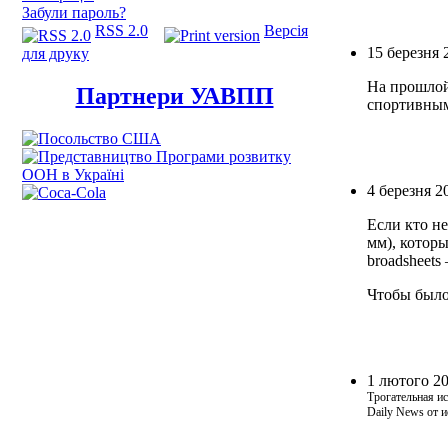
Забули пароль?
RSS 2.0
Версія
15 березня 
для друку
На прошло
Партнери УАВПП
спортивным
4 березня 2
Если кто не
мм), которы
broadsheets
Чтобы было 
1 лютого 2
Трогательная ис
Daily News от и