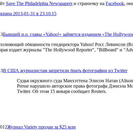
айт
Save The Philadelphia Newspapers
и страничку на
Facebook
, о
13
Бывший и.о. главы «Yahoo!» займется изданием «The Hollywood
олняющий обязанности гендиректора Yahoo! Росс Левинсон (Ros
орая издает журналы "The Hollywood Reporter", "Billboard" и "A
13
В США журналистам запретили брать фотографии из Twitter
Судья окружного суда Манхэттена Элисон Натан (Alison
Presse нарушило авторские права фотографа Дэниэла Мор
Twitter. Об этом 15 января сообщает Reuters.
2012
Журнал Variety продан за $25 млн