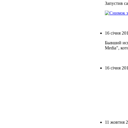
Запустив с
16 січня 20
Бывший исп
Media", кот
16 січня 20
11 жовтня 