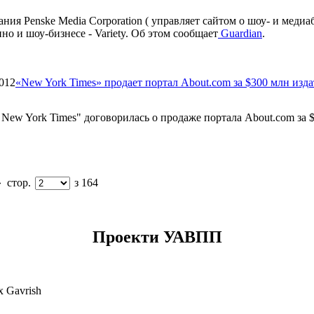
ия Penske Media Corporation ( управляет сайтом о шоу- и медиа
но и шоу-бизнесе - Variety. Об этом сообщает
Guardian
.
012
«New York Times» продает портал About.com за $300 млн из
 New York Times" договорилась о продаже портала About.com за $
»
стор.
з 164
Проекти УАВПП
x Gavrish