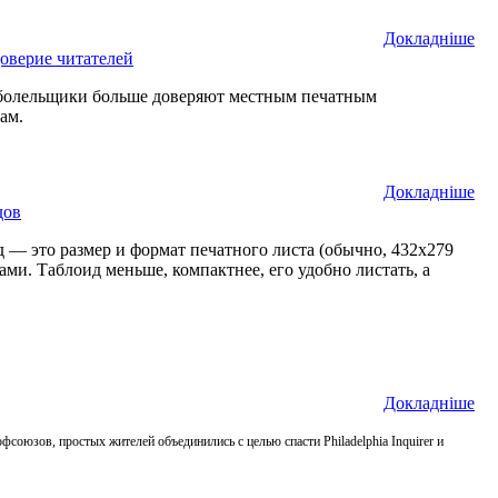
Докладнiше
оверие читателей
е болельщики больше доверяют местным печатным
ам.
Докладнiше
дов
д — это размер и формат печатного листа (обычно, 432х279
ами. Таблоид меньше, компактнее, его удобно листать, а
Докладнiше
союзов, простых жителей объединились с целью спасти Philadelphia Inquirer и