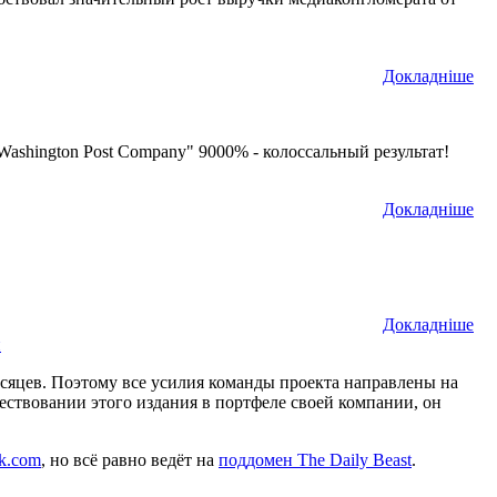
Докладнiше
ashington Post Company" 9000% - колоссальный результат!
Докладнiше
Докладнiше
н
сяцев. Поэтому все усилия команды проекта направлены на
ествовании этого издания в портфеле своей компании, он
k.com
, но всё равно ведёт на
поддомен The Daily Beast
.