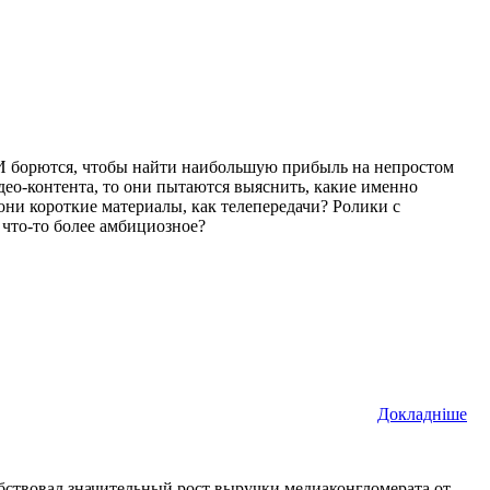
 борются, чтобы найти наибольшую прибыль на непростом
део-контента, то они пытаются выяснить, какие именно
они короткие материалы, как телепередачи? Ролики с
что-то более амбициозное?
Докладнiше
обствовал значительный рост выручки медиаконгломерата от