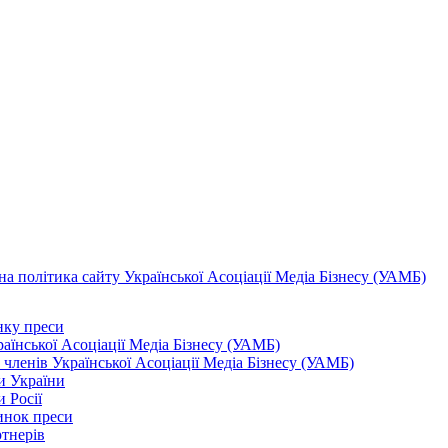
а політика сайту Української Асоціації Медіа Бізнесу (УАМБ)
ку преси
аїнської Асоціації Медіа Бізнесу (УАМБ)
 членів Української Асоціації Медіа Бізнесу (УАМБ)
и України
 Росії
инок преси
тнерів