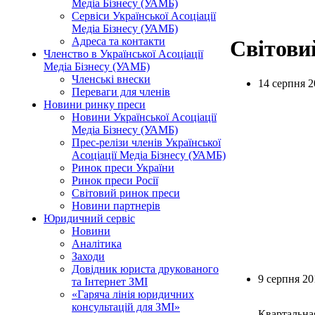
Медіа Бізнесу (УАМБ)
Сервіси Української Асоціації
Медіа Бізнесу (УАМБ)
Адреса та контакти
Світови
Членство в Української Асоціації
Медіа Бізнесу (УАМБ)
Членські внески
14 серпня 2
Переваги для членів
Новини ринку преси
Новини Української Асоціації
Медіа Бізнесу (УАМБ)
Прес-релізи членів Української
Асоціації Медіа Бізнесу (УАМБ)
Ринок преси України
Ринок преси Росії
Світовий ринок преси
Новини партнерів
Юридичний сервіс
Новини
Аналітика
Заходи
Довідник юриста друкованого
9 серпня 20
та Інтернет ЗМІ
«Гаряча лінія юридичних
консультацій для ЗМІ»
Квартальна