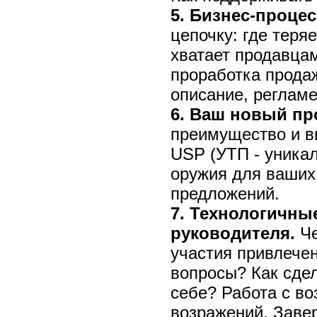
5. Бизнес-проце
цепочку: где теря
хватает продавца
проработка прода
описание, реглам
6. Ваш новый пр
преимущество и вы
USP (УТП - уника
оружия для ваших
предложений.
7. Технологичны
руководителя.
Че
участия привлече
вопросы? Как сдел
себе? Работа с во
возражений. Завер