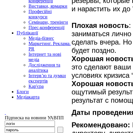
резервы, которые 
конференції
Виставки, ярмарки
и нарастить их до
Професійні
конкурси
Семінари, тренінги
Плохая новость
:
Прес-конференції
заниматься лично 
Публікації
Медіа-бізнес
сделать вчера. Но
Маркетинг. Реклама.
будет поздно.
PR
Інтернет та нові
Хорошая новост
медіа
Дослідження та
это сделают ваши 
аналітика
условиях кризиса 
Інтерв’ю та думки
експертів
Хорошая новост
Кар'єра
ощутимый результ
Блоги
Медіакарта
результат с помощ
Даты проведения
Підписка на новини УАВПП
Рекомендовано: