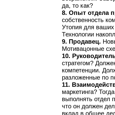
да, то как?
8. Опыт отдела 
собственность ко
Утопия для ваших 
Технологии накоп
9. Продавец.
Новы
Мотивацонные схе
10. Руководител
стратегом? Долже
компетенции. Дол
разложенные по п
11. Взаимодейст
маркетинга? Тогд
выполнять отдел п
что он должен дел
вклад в общее д