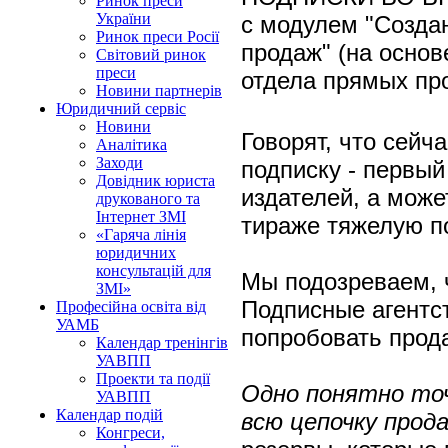
Ринок преси
України
с модулем "Cозда
Ринок преси Росії
продаж" (на основ
Світовий ринок
преси
отдела прямых пр
Новини партнерів
Юридичний сервіс
Новини
Говорят, что сейч
Аналітика
Заходи
подписку - первый 
Довідник юриста
издателей, а може
друкованого та
Інтернет ЗМІ
тираже тяжелую п
«Гаряча лінія
юридичних
консультацій для
Мы подозреваем, ч
ЗМІ»
Подписные агентс
Професійна освіта від
УАМБ
попробовать прод
Календар тренінгів
УАВПП
Проекти та події
Одно понятно то
УАВПП
Календар подій
всю цепочку прода
Конгреси,