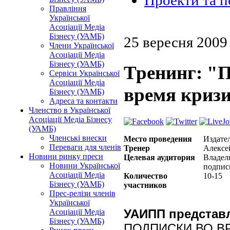
Проекти та 
Правління
Української
Асоціації Медіа
Бізнесу (УАМБ)
25 вересня 2009
Члени Української
Асоціації Медіа
Бізнесу (УАМБ)
Тренинг: "
Сервіси Української
Асоціації Медіа
время криз
Бізнесу (УАМБ)
Адреса та контакти
Членство в Української
Асоціації Медіа Бізнесу
(УАМБ)
Членські внески
Место проведения
Издате
Переваги для членів
Тренер
Алексей
Новини ринку преси
Целевая аудитория
Владел
Новини Української
подпис
Асоціації Медіа
Количество
10-15
Бізнесу (УАМБ)
участников
Прес-релізи членів
Української
УАИПП представл
Асоціації Медіа
Бізнесу (УАМБ)
ПОДПИСКИ ВО В