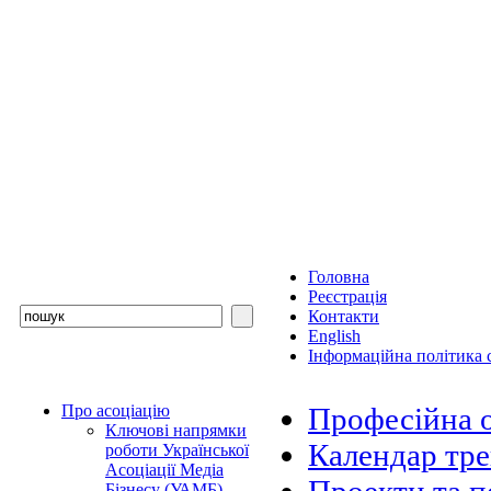
Головна
Реєстрація
Контакти
English
Інформаційна політика с
Про асоціацію
Професійна 
Ключові напрямки
Календар тр
роботи Української
Асоціації Медіа
Бізнесу (УАМБ)