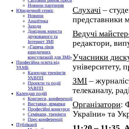
Світовий ринок преси
Новини партнерів
Слухачі
– студе
Юридичний сервіс
Новини
представники 
Аналітика
Заходи
Ведучі майстер
Довідник юриста
друкованого та
редактори, вип
Інтернет ЗМІ
«Гаряча лінія
юридичних
Учасники диску
консультацій для ЗМІ»
Професійна освіта від
університету, 
УАМБ
Календар тренінгів
УАВПП
ЗМІ
– журналіст
Проекти та події
телеканалу, рад
УАВПП
Календар подій
Конгреси, конференції
Організатори
: 
Виставки, ярмарки
Професійні конкурси
України» та Ук
Семінари, тренінги
Прес-конференції
Публікації
11:20 – 11:35, 