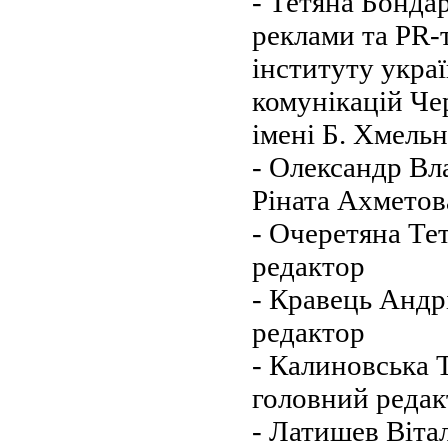
- Тетяна Бонда
реклами та PR-
інституту украї
комунікацій Че
імені Б. Хмель
- Олександр Вл
Ріната Ахметов
- Очеретяна Те
редактор
- Кравець Андр
редактор
- Калиновська Т
головний редак
- Латишев Віта