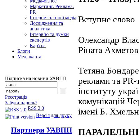
Медіа-бізнес
Маркетинг. Реклама.
PR
Вступне слово
Інтернет та нові медіа
Дослідження та
аналітика
Інтерв’ю та думки
Олександр Влас
експертів
Кар'єра
Ріната Ахметов
Блоги
Медіакарта
Тетяна Бондаре
реклами та PR-
Підписка на новини УАВПП
інституту украї
Реєстрація
комунікацій Че
Забули пароль?
RSS 2.0
імені Б. Хмель
Версія для друку
Партнери УАВПП
ПАРАЛЕЛЬНІ 