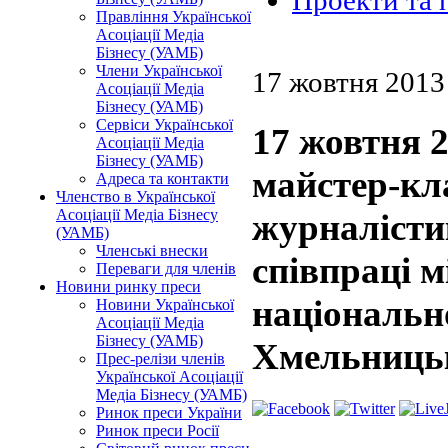
Проекти та 
Правління Української
Асоціації Медіа
Бізнесу (УАМБ)
Члени Української
17 жовтня 2013
Асоціації Медіа
Бізнесу (УАМБ)
Сервіси Української
17 жовтня 2
Асоціації Медіа
Бізнесу (УАМБ)
майстер-кла
Адреса та контакти
Членство в Української
Асоціації Медіа Бізнесу
журналісти
(УАМБ)
Членські внески
співпраці 
Переваги для членів
Новини ринку преси
національно
Новини Української
Асоціації Медіа
Бізнесу (УАМБ)
Хмельниць
Прес-релізи членів
Української Асоціації
Медіа Бізнесу (УАМБ)
Ринок преси України
Ринок преси Росії