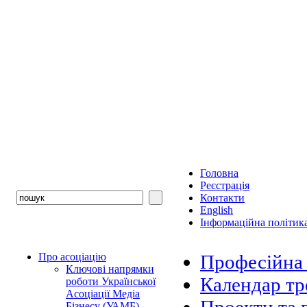
Головна
Реєстрація
Контакти
English
Інформаційна політика
Про асоціацію
Професійна 
Ключові напрямки
Календар т
роботи Української
Асоціації Медіа
Бізнесу (УАМБ)