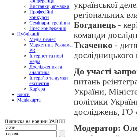
конференції
української деле
Виставки, ярмарки
Професійні
регіональних вл
конкурси
Богданець
- ке
Семінари, тренінги
Прес-конференції
команди дослідн
Публікації
Медіа-бізнес
Ткаченко
- дит
Маркетинг. Реклама.
PR
дослідницького 
Інтернет та нові
медіа
Дослідження та
До участі запр
аналітика
Інтерв’ю та думки
питань реінтегр
експертів
Кар'єра
України, Мініст
Блоги
політики Україн
Медіакарта
досліджень, ГО 
Підписка на новини УАВПП
Модератор: Ол