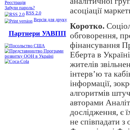
аналітичної гру
Реєстрація
Забули пароль?
асоціації маркет
RSS 2.0
Версія для друку
Коротко.
Соціол
Партнери УАВПП
обговорення, про
фінансування П
Еберта в Україн
жителів звільне
інтерв’ю та каб
інформації, зокр
алгоритмів штуч
авторами Аналіт
дослідження, є 
не співпадати з