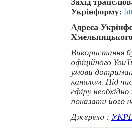
Захід транслюв
Укрінформу:
ht
Адреса Укрінфо
Хмельницького,
Використання бу
офіційного You
умови дотриман
каналом. Під ча
ефіру необхідн
показати його на
Джерело :
УКР