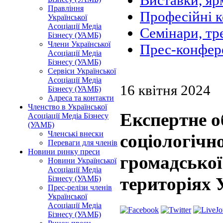
Виставки, яр
Правління
Професійні 
Української
Асоціації Медіа
Семінари, тр
Бізнесу (УАМБ)
Члени Української
Прес-конфер
Асоціації Медіа
Бізнесу (УАМБ)
Сервіси Української
Асоціації Медіа
16 квітня 2024
Бізнесу (УАМБ)
Адреса та контакти
Членство в Української
Експертне о
Асоціації Медіа Бізнесу
(УАМБ)
Членські внески
соціологічн
Переваги для членів
Новини ринку преси
громадської
Новини Української
Асоціації Медіа
територіях 
Бізнесу (УАМБ)
Прес-релізи членів
Української
Асоціації Медіа
Бізнесу (УАМБ)