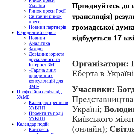
Ринок преси
Приєднуйтесь до 
України
Ринок преси Росії
трансляція) резул
Світовий ринок
преси
громадської думки
Новини партнерів
Юридичний сервіс
відбудеться 17 кв
Новини
Аналітика
Заходи
Довідник юриста
друкованого та
Організатори:
П
Інтернет ЗМІ
«Гаряча лінія
Еберта в Україні
юридичних
консультацій для
ЗМІ»
Учасники:
Бог
Професійна освіта від
Представництва 
УАМБ
Календар тренінгів
Україні;
Володи
УАВПП
Проекти та події
Київського міжн
УАВПП
Календар подій
(онлайн);
Світл
Конгреси,