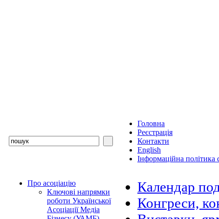
Головна
Реєстрація
Контакти
English
Інформаційна політика с
Про асоціацію
Календар под
Ключові напрямки
Конгреси, ко
роботи Української
Асоціації Медіа
Бізнесу (УАМБ)