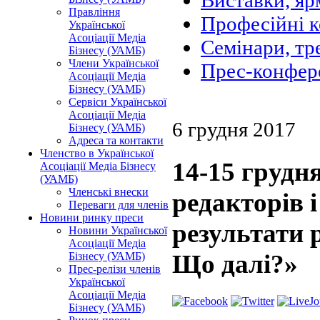
Виставки, яр
Правління
Професійні 
Української
Асоціації Медіа
Семінари, тр
Бізнесу (УАМБ)
Члени Української
Прес-конфер
Асоціації Медіа
Бізнесу (УАМБ)
Сервіси Української
Асоціації Медіа
6 грудня 2017
Бізнесу (УАМБ)
Адреса та контакти
Членство в Української
14-15 грудн
Асоціації Медіа Бізнесу
(УАМБ)
Членські внески
редакторів 
Переваги для членів
Новини ринку преси
результати 
Новини Української
Асоціації Медіа
Що далі?»
Бізнесу (УАМБ)
Прес-релізи членів
Української
Асоціації Медіа
Бізнесу (УАМБ)