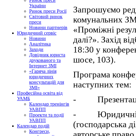
Ринок преси
України
Запрошуємо реда
Ринок преси Росії
Світовий ринок
комунальних ЗМ
преси
«Проміжні резу
Новини партнерів
Юридичний сервіс
далі?». Захід ві
Новини
Аналітика
18:30 у конфере
Заходи
Довідник юриста
шосе, 103).
друкованого та
Інтернет ЗМІ
«Гаряча лінія
Програма конфер
юридичних
наступних тем:
консультацій для
ЗМІ»
Професійна освіта від
- Презентація 
УАМБ
Календар тренінгів
УАВПП
- Юридичні ас
Проекти та події
УАВПП
(господарська д
Календар подій
Конгреси,
авторське право