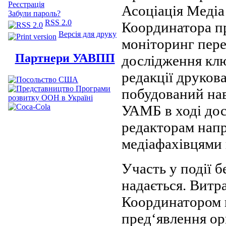
Реєстрація
Асоціація Медіа
Забули пароль?
RSS 2.0
Координатора п
Версія для друку
моніторинг пере
Партнери УАВПП
дослідження клю
редакції друков
побудований на
УАМБ в ході дос
редакторам напр
медіафахівцями 
Участь у події 
надається. Витр
Координатором п
пред‘явлення ори