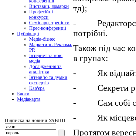
конференції
тд);
Виставки, ярмарки
Професійні
конкурси
- Редакторські 
Семінари, тренінги
Прес-конференції
потрібні.
Публікації
Медіа-бізнес
Маркетинг. Реклама.
Також під час к
PR
Інтернет та нові
в групах:
медіа
Дослідження та
- Як віднайти 
аналітика
Інтерв’ю та думки
експертів
- Секрети розб
Кар'єра
Блоги
Медіакарта
- Сам собі соц
- Як місцеве м
Підписка на новини УАВПП
Протягом вересн