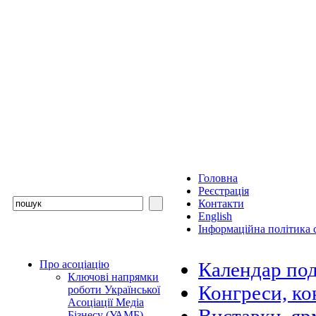
Головна
Реєстрація
Контакти
English
Інформаційна політика с
Про асоціацію
Календар под
Ключові напрямки
Конгреси, ко
роботи Української
Асоціації Медіа
Бізнесу (УАМБ)