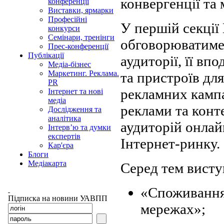
конвергенції та 
конференції
Виставки, ярмарки
Професійні
У першій секції
конкурси
Семінари, тренінги
обговорюватимет
Прес-конференції
Публікації
аудиторії, її вп
Медіа-бізнес
Маркетинг. Реклама.
та пристроїв дл
PR
рекламних кампа
Інтернет та нові
медіа
реклами та конт
Дослідження та
аналітика
аудиторій онлайн
Інтерв’ю та думки
експертів
Інтернет-ринку.
Кар'єра
Блоги
Медіакарта
Серед тем виступ
«Споживання 
Підписка на новини УАВПП
мережах»;