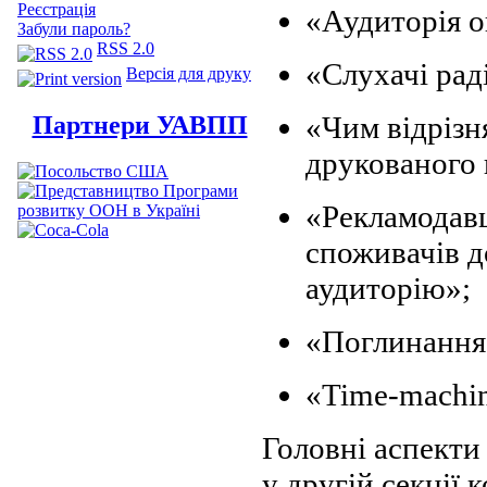
Реєстрація
«Аудиторія о
Забули пароль?
RSS 2.0
«Слухачі раді
Версія для друку
«Чим відрізн
Партнери УАВПП
друкованого 
«Рекламодавц
споживачів 
аудиторію»;
«Поглинання 
«Time-machin
Головні аспекти
у другій секції 