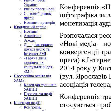
Ринок преси
України
Конференція «Но
Ринок преси Росії
інфографіка як з
Світовий ринок
преси
монетизація ауді
Новини партнерів
Юридичний сервіс
Новини
Розпочалася ре
Аналітика
Заходи
«Нові медіа – н
Довідник юриста
друкованого та
конвергенції тра
Інтернет ЗМІ
преса) в Інтерне
«Гаряча лінія
юридичних
2014 року у Києв
консультацій для
ЗМІ»
(вул. Ярославів 
Професійна освіта від
УАМБ
асоціація телера
Календар тренінгів
УАВПП
Проекти та події
Конференція тра
УАВПП
стосуються проб
Календар подій
Конгреси,