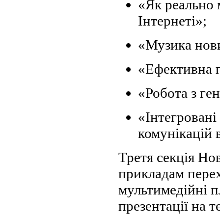
«Як реально 
Інтернеті»;
«Музика нови
«Ефективна 
«Робота з ген
«Інтегровані 
комунікацій в
Третя секція Но
прикладам перех
мультимедійні п
презентації на 