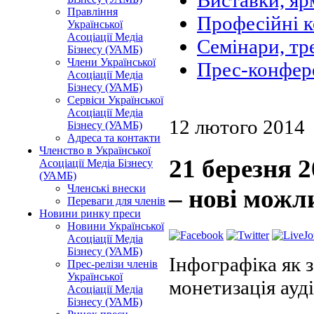
Виставки, яр
Правління
Професійні 
Української
Асоціації Медіа
Семінари, тр
Бізнесу (УАМБ)
Члени Української
Прес-конфер
Асоціації Медіа
Бізнесу (УАМБ)
Сервіси Української
Асоціації Медіа
12 лютого 2014
Бізнесу (УАМБ)
Адреса та контакти
Членство в Української
21 березня 
Асоціації Медіа Бізнесу
(УАМБ)
Членські внески
– нові можл
Переваги для членів
Новини ринку преси
Новини Української
Асоціації Медіа
Бізнесу (УАМБ)
Інфографіка як з
Прес-релізи членів
Української
монетизація ауд
Асоціації Медіа
Бізнесу (УАМБ)