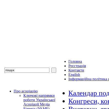
Головна
Реєстрація
Контакти
English
Інформаційна політика с
Про асоціацію
Календар под
Ключові напрямки
Конгреси, ко
роботи Української
Асоціації Медіа
Бізнесу (УАМБ)