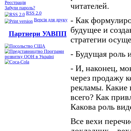
Реєстрація
читателей.
Забули пароль?
RSS 2.0
- Как формулиро
Версія для друку
будущее и созда
Партнери УАВПП
стратегии осущ
- Будущая роль 
- И, наконец, м
через продажу к
рекламы. Какие
всего? Как прив
Какова роль ви
Все вехи перечи
докладчик – вех