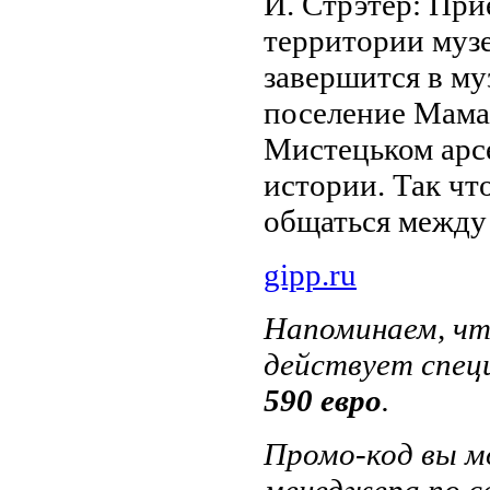
И. Стрэтер: При
территории муз
завершится в му
поселение Мамае
Мистецьком арсе
истории. Так чт
общаться между
gipp.ru
Напоминаем, чт
действует специ
590 евро
.
Промо-код вы м
менеджера по с