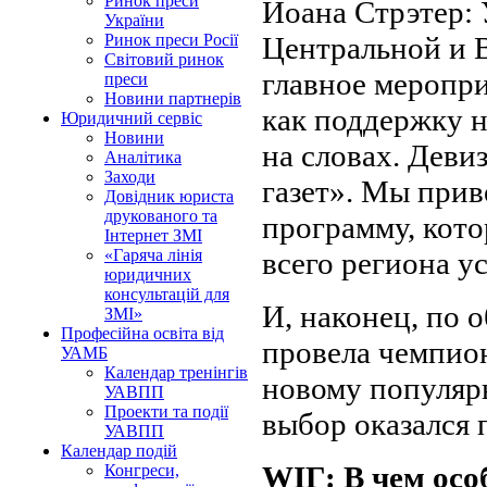
Ринок преси
Иоана Стрэтер: 
України
Центральной и 
Ринок преси Росії
Світовий ринок
главное меропри
преси
Новини партнерів
как поддержку н
Юридичний сервіс
Новини
на словах. Дев
Аналітика
Заходи
газет». Мы прив
Довідник юриста
друкованого та
программу, кот
Інтернет ЗМІ
всего региона у
«Гаряча лінія
юридичних
консультацій для
И, наконец, по
ЗМІ»
Професійна освіта від
провела чемпион
УАМБ
Календар тренінгів
новому популярн
УАВПП
Проекти та події
выбор оказался
УАВПП
Календар подій
WIГ: В чем осо
Конгреси,