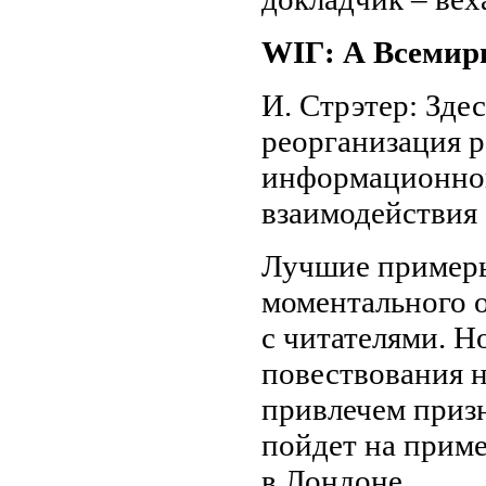
WIГ: А Всемир
И. Стрэтер: Здес
реорганизация р
информационной
взаимодействия
Лучшие примеры
моментального 
с читателями. Н
повествования 
привлечем призн
пойдет на прим
в Лондоне.