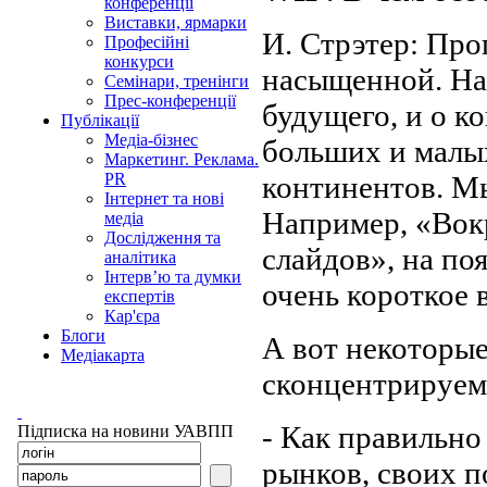
конференції
Виставки, ярмарки
И. Стрэтер: Про
Професійні
конкурси
насыщенной. На 
Семінари, тренінги
Прес-конференції
будущего, и о к
Публікації
Медіа-бізнес
больших и малых
Маркетинг. Реклама.
континентов. М
PR
Інтернет та нові
Например, «Вокр
медіа
Дослідження та
слайдов», на по
аналітика
Інтерв’ю та думки
очень короткое 
експертів
Кар'єра
Блоги
А вот некоторые
Медіакарта
сконцентрируемс
- Как правильно
Підписка на новини УАВПП
рынков, своих п