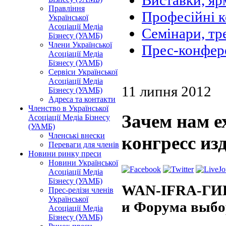
Виставки, яр
Правління
Професійні 
Української
Асоціації Медіа
Семінари, тр
Бізнесу (УАМБ)
Члени Української
Прес-конфер
Асоціації Медіа
Бізнесу (УАМБ)
Сервіси Української
Асоціації Медіа
11 липня 2012
Бізнесу (УАМБ)
Адреса та контакти
Членство в Української
Зачем нам е
Асоціації Медіа Бізнесу
(УАМБ)
Членські внески
конгресс из
Переваги для членів
Новини ринку преси
Новини Української
Асоціації Медіа
Бізнесу (УАМБ)
WAN-IFRA-ГИПП
Прес-релізи членів
Української
и Форума выбо
Асоціації Медіа
Бізнесу (УАМБ)