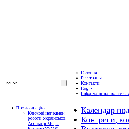
Головна
Реєстрація
Контакти
English
Інформаційна політика с
Про асоціацію
Календар под
Ключові напрямки
Конгреси, ко
роботи Української
Асоціації Медіа
Бізнесу (УАМБ)