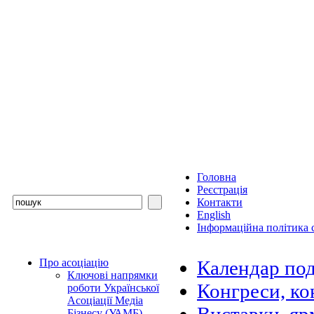
Головна
Реєстрація
Контакти
English
Інформаційна політика с
Про асоціацію
Календар под
Ключові напрямки
Конгреси, ко
роботи Української
Асоціації Медіа
Бізнесу (УАМБ)