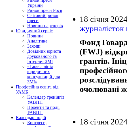
Ринок преси
України
Ринок преси Росії
Світовий ринок
18 січня 202
преси
Новини партнерів
журналісток 
Юридичний сервіс
Новини
Фонд Говард
Аналітика
Заходи
(FWJ) відкр
Довідник юриста
друкованого та
грантів. Іні
Інтернет ЗМІ
«Гаряча лінія
професійног
юридичних
консультацій для
розслідуванн
ЗМІ»
очолювані ж
Професійна освіта від
УАМБ
Календар тренінгів
УАВПП
Проекти та події
УАВПП
Календар подій
18 січня 202
Конгреси,