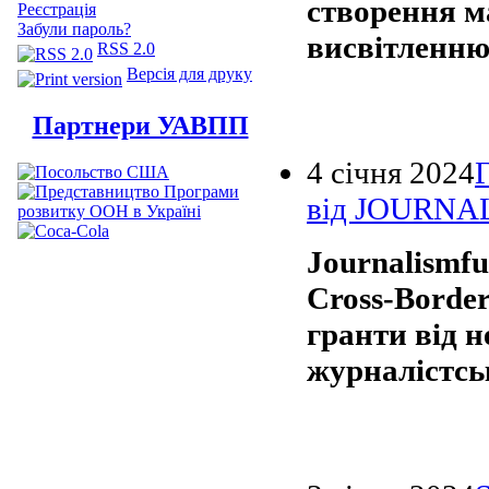
створення м
Реєстрація
Забули пароль?
висвітленню 
RSS 2.0
Версія для друку
Партнери УАВПП
4 січня 2024
від JOURN
Journalismf
Cross-Border
гранти від 
журналістсь