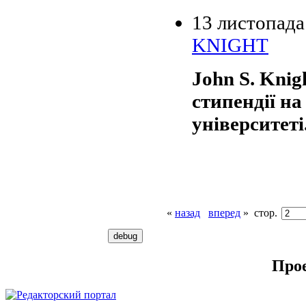
13 листопада
KNIGHT
John S. Knig
стипендії н
університеті
«
назад
вперед
»
стор.
Про