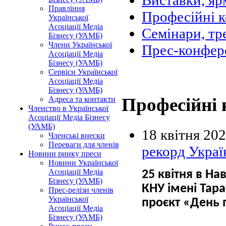
Виставки, яр
Правління
Професійні 
Української
Асоціації Медіа
Семінари, тр
Бізнесу (УАМБ)
Члени Української
Прес-конфер
Асоціації Медіа
Бізнесу (УАМБ)
Сервіси Української
Асоціації Медіа
Бізнесу (УАМБ)
Професійні 
Адреса та контакти
Членство в Української
Асоціації Медіа Бізнесу
(УАМБ)
18 квітня 20
Членські внески
Переваги для членів
рекорд Украї
Новини ринку преси
Новини Української
Асоціації Медіа
25 квітня в На
Бізнесу (УАМБ)
КНУ імені Тар
Прес-релізи членів
Української
проєкт «День п
Асоціації Медіа
Бізнесу (УАМБ)