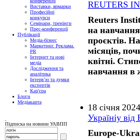
конференції
REUTERS I
Виставки, ярмарки
Професійні
Reuters Inst
конкурси
Семінари, тренінги
на навчання
Прес-конференції
Публікації
проєктів. Н
Медіа-бізнес
Маркетинг. Реклама.
місяців, поч
PR
Інтернет та нові
квітні. Сти
медіа
Дослідження та
навчання в ж
аналітика
Інтерв’ю та думки
експертів
Кар'єра
Блоги
Медіакарта
18 січня 202
Україніу в
Підписка на новини УАВПП
Europe-Ukra