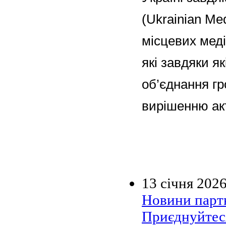
(Ukrainian Me
місцевих меді
які завдяки я
об’єднання г
вирішенню ак
13 січня 202
Новини парт
Приєднуйтеся