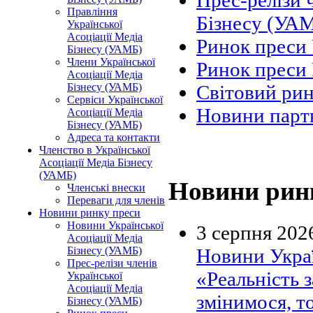
Прес-релізи 
Правління
Бізнесу (УА
Української
Асоціації Медіа
Ринок преси
Бізнесу (УАМБ)
Члени Української
Ринок преси 
Асоціації Медіа
Бізнесу (УАМБ)
Світовий ри
Сервіси Української
Новини парт
Асоціації Медіа
Бізнесу (УАМБ)
Адреса та контакти
Членство в Української
Асоціації Медіа Бізнесу
(УАМБ)
Новини рин
Членські внески
Переваги для членів
Новини ринку преси
Новини Української
3 серпня 202
Асоціації Медіа
Новини Украї
Бізнесу (УАМБ)
Прес-релізи членів
«Реальність 
Української
Асоціації Медіа
змінимося, т
Бізнесу (УАМБ)