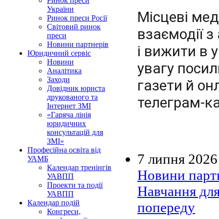
Ринок преси
України
Місцеві ме
Ринок преси Росії
Світовий ринок
взаємодії з
преси
Новини партнерів
і вижити в 
Юридичний сервіс
Новини
увагу посил
Аналітика
Заходи
газети й о
Довідник юриста
друкованого та
телеграм-к
Інтернет ЗМІ
«Гаряча лінія
юридичних
консультацій для
ЗМІ»
Професійна освіта від
7 липня 2026
УАМБ
Календар тренінгів
Новини парт
УАВПП
Проекти та події
Навчання для
УАВПП
Календар подій
попереду
Конгреси,