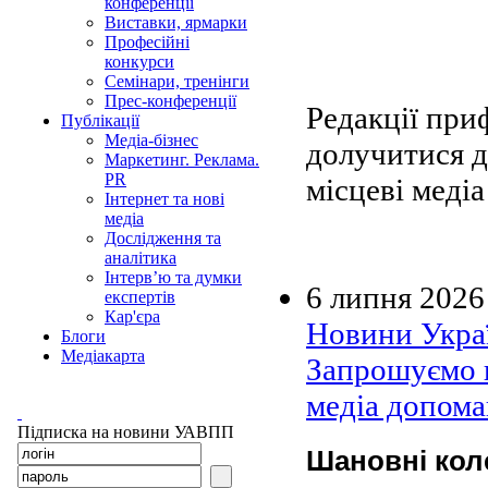
конференції
Виставки, ярмарки
Професійні
конкурси
Семінари, тренінги
Прес-конференції
Редакції при
Публікації
Медіа-бізнес
долучитися 
Маркетинг. Реклама.
PR
місцеві меді
Інтернет та нові
медіа
Дослідження та
аналітика
Інтерв’ю та думки
6 липня 2026
експертів
Кар'єра
Новини Украї
Блоги
Медіакарта
Запрошуємо в
медіа допома
Підписка на новини УАВПП
Шановні кол