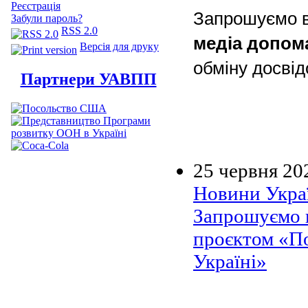
Реєстрація
Запрошуємо ва
Забули пароль?
RSS 2.0
медіа допом
Версія для друку
обміну досвід
Партнери УАВПП
25 червня 20
Новини Украї
Запрошуємо п
проєктом «По
Україні»