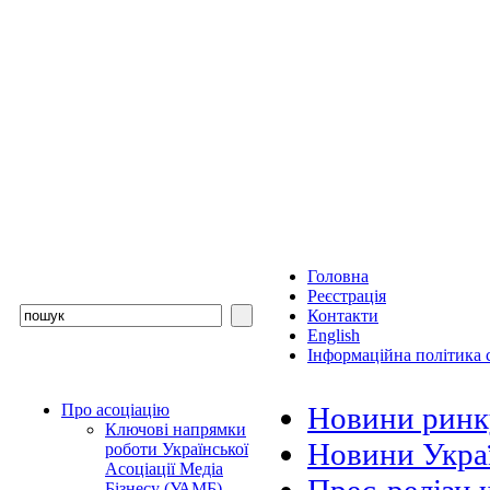
Головна
Реєстрація
Контакти
English
Інформаційна політика с
Про асоціацію
Новини ринк
Ключові напрямки
Новини Украї
роботи Української
Асоціації Медіа
Бізнесу (УАМБ)