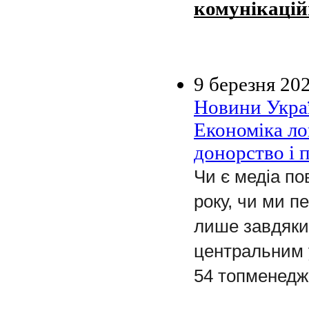
комунікацій
9 березня 20
Новини Украї
Економіка ло
донорство і 
Чи є медіа по
року, чи ми п
лише завдяки 
центральним у
54 топменедж